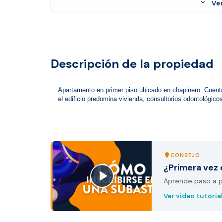
expand_more
Ve
Descripción de la propiedad
Apartamento en primer piso ubicado en chapinero. Cuenta
el edificio predomina vivienda, consultorios odontológicos
CONSEJO
lightbulb
¿Primera vez 
Aprende paso a pa
Ver video tutoria