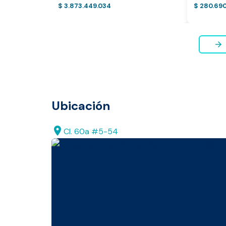
$ 3.873.449.034
$ 280.69
* Servicio disponible exclusi
arrow_forward
Ubicación
location_on
Cl. 60a #5-54