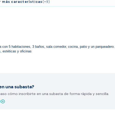
r más características
(+9)
 con 5 habitaciones, 3 baños, sala comedor, cocina, patio y un parqueadero.
, estéticas y oficinas
en una subasta?
so cómo inscribirte en una subasta de forma rápida y sencilla.
play_circle_outline
l