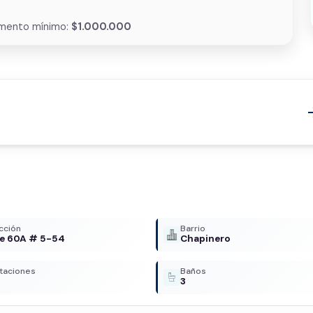
mento mínimo:
$1.000.000
arrow
cción
Barrio
le 60A # 5-54
Chapinero
taciones
Baños
3