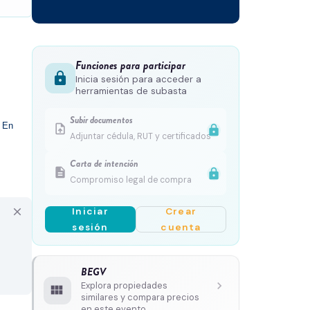
Funciones para participar
lock
Inicia sesión para acceder a
herramientas de subasta
Subir documentos
 En 
upload_file
lock
Adjuntar cédula, RUT y certificados
Carta de intención
description
lock
Compromiso legal de compra
Iniciar
Crear
close
sesión
cuenta
BEGV
chevron_right
Explora propiedades
view_module
similares y compara precios
en este evento