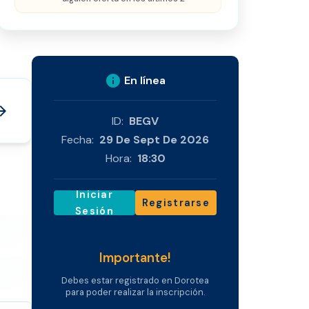
info
En línea
_forward
ID:
BEGV
Fecha:
29 De Sept De 2026
Hora:
18:30
Iniciar
Registrarse
Sesión
Importante!
Debes estar registrado en Dorotea
para poder realizar la inscripción.