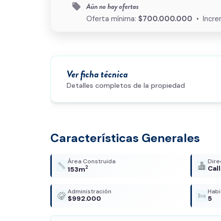
Aún no hay ofertas
local_offer
Oferta mínima:
$700.000.000
• Incre
Ver ficha técnica
Detalles completos de la propiedad
Características Generales
Área Construida
Dire
2
Cal
153m
Administración
Habi
$992.000
5