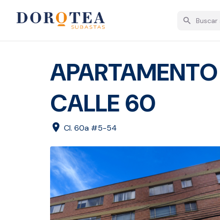
search
APARTAMENTO 
CALLE 60
location_on
Cl. 60a #5-54