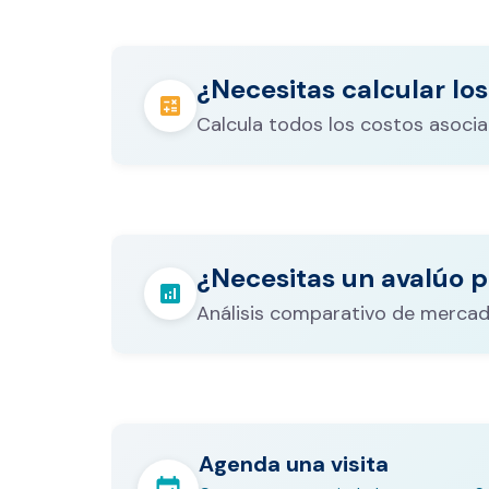
¿Necesitas calcular los
calculate
Calcula todos los costos asocia
Los gastos notariales incluyen escr
registro, avalúo bancario, y otros 
calculate
¿Necesitas un avalúo p
legales que varían según el valor d
analytics
inmueble.
Análisis comparativo de mercad
Agenda una visita