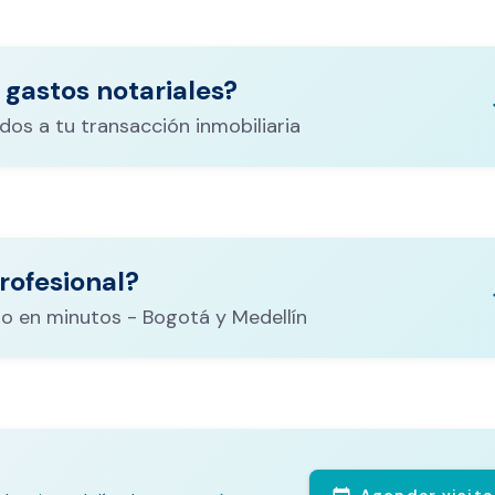
 gastos notariales?
keyboa
dos a tu transacción inmobiliaria
ituración,
costos
rofesional?
CALCULADORA DE GASTOS NOTARIALES
el
keyboa
o en minutos - Bogotá y Medellín