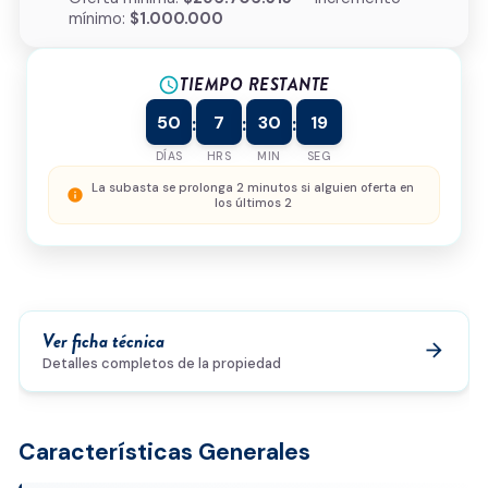
mínimo:
$1.000.000
Tipo de inmueble
*
TIEMPO RESTANTE
¿Cómo podemos ayudarte?
schedule
50
7
30
19
:
:
:
DÍAS
HRS
MIN
SEG
0/500
La subasta se prolonga 2 minutos si alguien oferta en
info
los últimos 2
Acepto la
política de privacidad
y el
tratamiento de
datos
*
Enviar solicitud
Ver ficha técnica
arrow_forward
Detalles completos de la propiedad
Características Generales