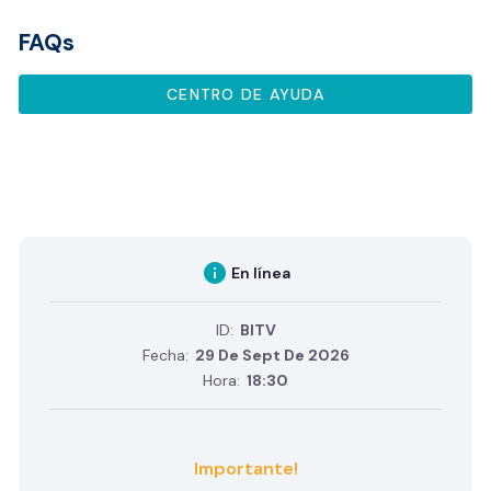
FAQs
CENTRO DE AYUDA
info
En línea
ID:
BITV
Fecha:
29 De Sept De 2026
Hora:
18:30
Importante!