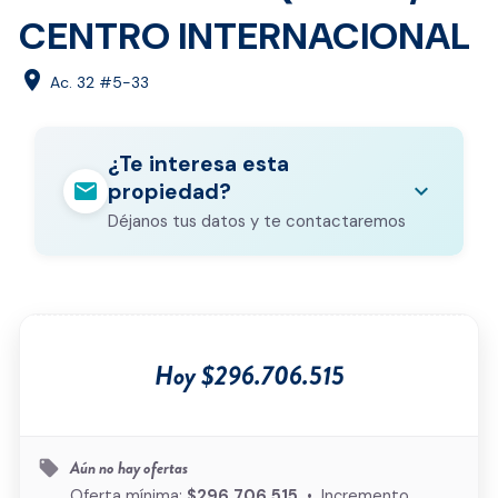
CENTRO INTERNACIONAL
location_on
Ac. 32 #5-33
¿Te interesa esta
mail
expand_more
propiedad?
Déjanos tus datos y te contactaremos
Nombre completo
*
Correo electrónico
*
Hoy $296.706.515
Teléfono
*
Ciudad
*
Aún no hay ofertas
local_offer
Oferta mínima:
$296.706.515
• Incremento