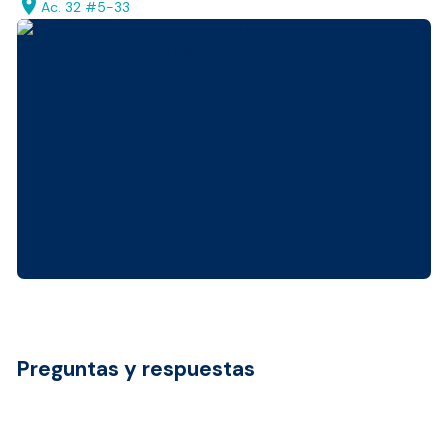
location_on
Ac. 32 #5-33
Preguntas y respuestas