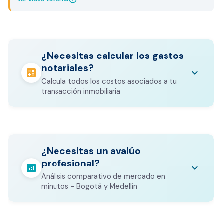
¿Necesitas calcular los gastos
notariales?
calculate
keyboard_arrow_down
Calcula todos los costos asociados a tu
transacción inmobiliaria
Los gastos notariales incluyen
escrituración, registro, avalúo bancario, y
calculate
¿Necesitas un avalúo
otros costos legales que varían según el
profesional?
valor del inmueble.
analytics
keyboard_arrow_down
Análisis comparativo de mercado en
CALCULADORA DE GASTOS NOTARIALES
minutos - Bogotá y Medellín