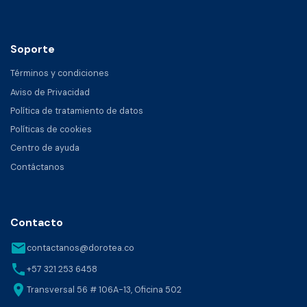
Soporte
Términos y condiciones
Aviso de Privacidad
Política de tratamiento de datos
Políticas de cookies
Centro de ayuda
Contáctanos
Contacto
email
contactanos@dorotea.co
phone
+57 321 253 6458
location_on
Transversal 56 # 106A-13, Oficina 502