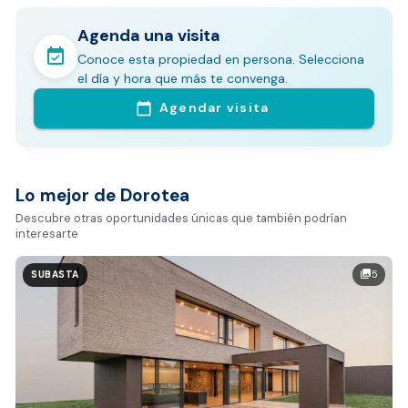
Agenda una visita
event_available
Conoce esta propiedad en persona. Selecciona
En pocos minutos avalúa con este Análisis
el día y hora que más te convenga.
Comparativo de Mercado (inicialmente
Agendar visita
calendar_today
Bogotá y Medellín)
Análisis basado en datos reales:
Estimación del valor de la propiedad en el mercado
Lo mejor de Dorotea
Tiempo promedio de venta en la zona
Descubre otras oportunidades únicas que también podrían
interesarte
Rango de precios de arriendo en el sector
Valor exclusivo para clientes de Dorotea:
5
photo_library
SUBASTA
20.000 COP
REALIZAR AVALÚO AHORA