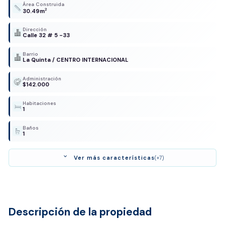
Área Construida
2
30.49m
Dirección
Calle 32 # 5 -33
Barrio
La Quinta / CENTRO INTERNACIONAL
Administración
$142.000
Habitaciones
1
Baños
1
expand_more
Ver más características
(+7)
Descripción de la propiedad