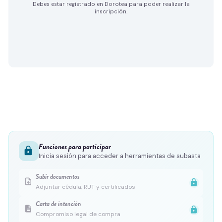
Debes estar registrado en Dorotea para poder realizar la
inscripción.
Funciones para participar
lock
Inicia sesión para acceder a herramientas de subasta
Subir documentos
upload_file
lock
Adjuntar cédula, RUT y certificados
Carta de intención
description
lock
Compromiso legal de compra