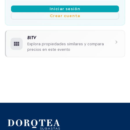
Iniciar sesión
Crear cuenta
BITV
chevron_right
view_module
Explora propiedades similares y compara
precios en este evento