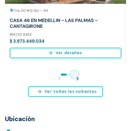
Cra. 20 #12 Sur – 44
location_on
CASA 46 EN MEDELLIN - LAS PALMAS -
CANTAGIRONE
PRECIO BASE
$ 3.873.449.034
arrow_forward
Ver detalles
Vista previa del reporte de avalúo
* Servicio disponible exclusivamente para inmuebles ubicados en
chevron_left
chevron_right
Bogotá y Medellín.
arrow_forward
Ver todas las subastas
Ubicación