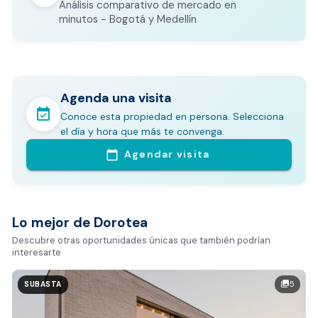
Análisis comparativo de mercado en
CALCULADORA DE GASTOS NOTARIALES
minutos - Bogotá y Medellín
Agenda una visita
event_available
Conoce esta propiedad en persona. Selecciona
En pocos minutos avalúa con este Análisis
el día y hora que más te convenga.
Comparativo de Mercado (inicialmente
Agendar visita
calendar_today
Bogotá y Medellín)
Análisis basado en datos reales:
Estimación del valor de la propiedad en el mercado
Lo mejor de Dorotea
Tiempo promedio de venta en la zona
Descubre otras oportunidades únicas que también podrían
interesarte
Rango de precios de arriendo en el sector
Valor exclusivo para clientes de Dorotea:
5
photo_library
SUBASTA
20.000 COP