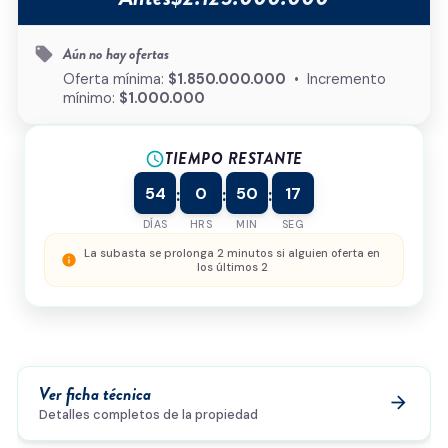
Tipo de inmueble
*
Aún no hay ofertas
local_offer
¿Cómo podemos ayudarte?
Oferta mínima:
$1.850.000.000
• Incremento
mínimo:
$1.000.000
TIEMPO RESTANTE
schedule
0/500
54
0
50
17
:
:
:
Acepto la
política de privacidad
y el
tratamiento de
datos
*
DÍAS
HRS
MIN
SEG
Enviar solicitud
La subasta se prolonga 2 minutos si alguien oferta en
info
los últimos 2
Ver ficha técnica
arrow_forward
Detalles completos de la propiedad