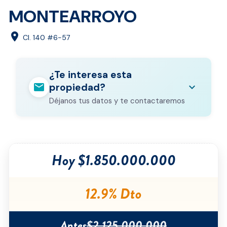
MONTEARROYO
location_on
Cl. 140 #6-57
¿Te interesa esta
mail
expand_more
propiedad?
Déjanos tus datos y te contactaremos
Nombre completo
*
Hoy $1.850.000.000
Correo electrónico
*
Teléfono
*
12.9% Dto
Ciudad
*
Antes
$2.125.000.000