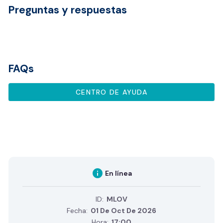
Preguntas y respuestas
FAQs
CENTRO DE AYUDA
info
En línea
ID:
MLOV
Fecha:
01 De Oct De 2026
Hora:
17:00