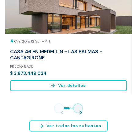
REALIZAR AVALÚO AHORA
Cra. 20 #12 Sur – 44
location_on
CASA 46 EN MEDELLIN - LAS PALMAS -
CANTAGIRONE
PRECIO BASE
$ 3.873.449.034
arrow_forward
Ver detalles
Vista previa del reporte de avalúo
* Servicio disponible exclusivamente para inmuebles ubicados en
chevron_left
chevron_right
Bogotá y Medellín.
arrow_forward
Ver todas las subastas