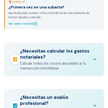
lightbulb
CONSEJO
¿Primera vez en una subasta?
Aprende paso a paso cómo inscribirte en una subasta de
forma rápida y sencilla.
play_circle_outline
Ver video tutorial
¿Necesitas calcular los gastos
notariales?
calculate
keyboard_arrow_down
Calcula todos los costos asociados a tu
transacción inmobiliaria
Los gastos notariales incluyen
escrituración, registro, avalúo bancario, y
calculate
¿Necesitas un avalúo
otros costos legales que varían según el
profesional?
valor del inmueble.
analytics
keyboard_arrow_down