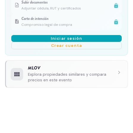
Subir documentos
upload_file
lock
Adjuntar cédula, RUT y certificados
Carta de intención
description
lock
Compromiso legal de compra
Iniciar sesión
Crear cuenta
MLOV
chevron_right
view_module
Explora propiedades similares y compara
precios en este evento