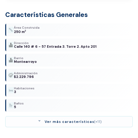
Características Generales
Área Construida
2
250 m
Dirección
Calle 140 # 6 - 57 Entrada 3. Torre 2. Apto 201
Barrio
Montearroyo
Administración
$2.229.796
Habitaciones
3
Baños
5
expand_more
Ver más características
(+11)