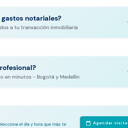
 gastos notariales?
keyboa
dos a tu transacción inmobiliaria
ituración,
costos
rofesional?
CALCULADORA DE GASTOS NOTARIALES
el
keyboa
o en minutos - Bogotá y Medellín
Agendar visita
calendar_today
lecciona el día y hora que más te