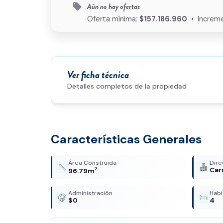
Aún no hay ofertas
local_offer
Oferta mínima:
$157.186.960
• Increme
Ver ficha técnica
Detalles completos de la propiedad
Características Generales
Área Construida
Dire
2
Car
96.79m
Administración
Habi
$0
4