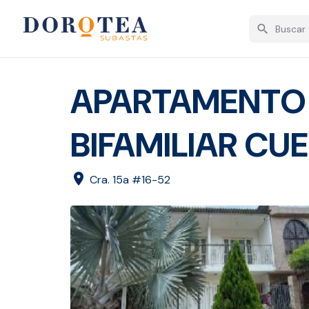
search
APARTAMENTO 2
BIFAMILIAR CU
location_on
Cra. 15a #16-52