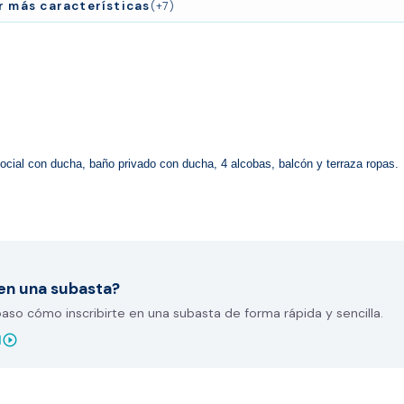
r más características
(+7)
ocial con ducha, baño privado con ducha, 4 alcobas, balcón y terraza ropas.
en una subasta?
so cómo inscribirte en una subasta de forma rápida y sencilla.
play_circle_outline
l