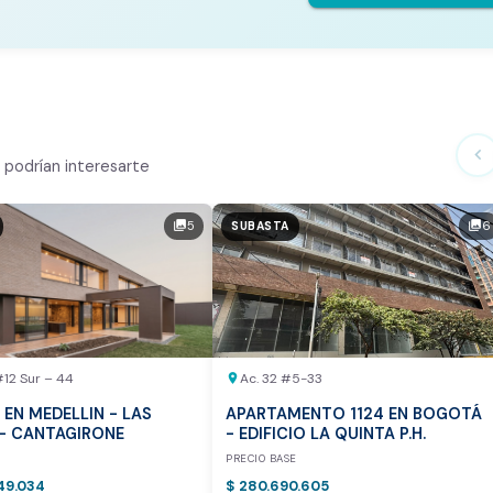
te Análisis
ialmente
chevron_left
podrían interesarte
n el mercado
5
6
photo_library
photo_library
SUBASTA
tor
otea:
Vista previa del reporte de avalúo
#12 Sur – 44
Ac. 32 #5-33
location_on
 EN MEDELLIN - LAS
APARTAMENTO 1124 EN BOGOTÁ
- CANTAGIRONE
- EDIFICIO LA QUINTA P.H.
E
PRECIO BASE
49.034
$ 280.690.605