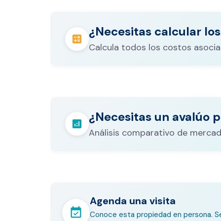
¿Necesitas calcular los
calculate
Calcula todos los costos asocia
Los gastos notariales incluyen escr
registro, avalúo bancario, y otros 
calculate
¿Necesitas un avalúo p
legales que varían según el valor d
analytics
inmueble.
Análisis comparativo de mercad
Agenda una visita
event_available
Conoce esta propiedad en persona. Se