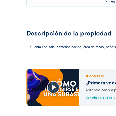
expand_more
Ve
Descripción de la propiedad
Cuenta con sala, comedor, cocina, área de ropas, baño s
CONSEJO
lightbulb
¿Primera vez 
Aprende paso a pa
Ver video tutoria