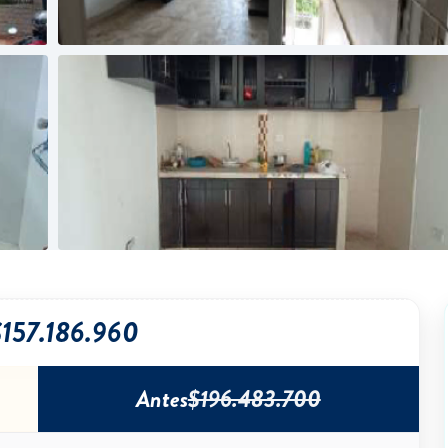
157.186.960
Antes
$196.483.700