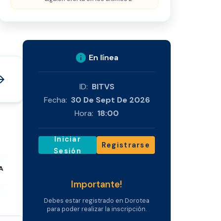
info
En línea
_forward
ID:
BITVS
Fecha:
30 De Sept De 2026
Hora:
18:00
Iniciar
Registrarse
Sesión
A
Importante!
Debes estar registrado en Dorotea
para poder realizar la inscripción.