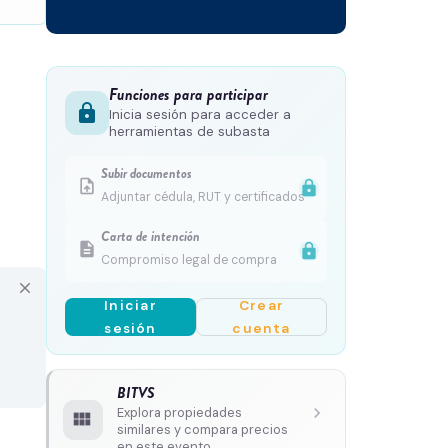
Funciones para participar
lock
Inicia sesión para acceder a
herramientas de subasta
Subir documentos
upload_file
lock
Adjuntar cédula, RUT y certificados
Carta de intención
description
lock
Compromiso legal de compra
close
Iniciar
Crear
sesión
cuenta
BITVS
chevron_right
Explora propiedades
view_module
similares y compara precios
en este evento