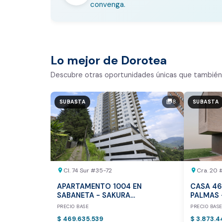
convenga.
En pocos minutos avalúa con es
Comparativo de Mercado (inic
Bogotá y Medellín)
Lo mejor de Dorotea
Análisis basado en datos reales:
Descubre otras oportunidades únicas que también 
Estimación del valor de la propiedad e
8
photo_library
SUBASTA
SUBASTA
Tiempo promedio de venta en la zona
Rango de precios de arriendo en el sec
Valor exclusivo para clientes de Dor
20.000 COP
Cl. 74 Sur #35-72
Cra. 20 
location_on
location_on
REALIZAR AVALÚO AHORA
APARTAMENTO 1004 EN
CASA 46
SABANETA - SAKURA
PALMAS 
APARTAMENTOS P.H.
PRECIO BASE
PRECIO BAS
$ 469.635.539
$ 3.873.4