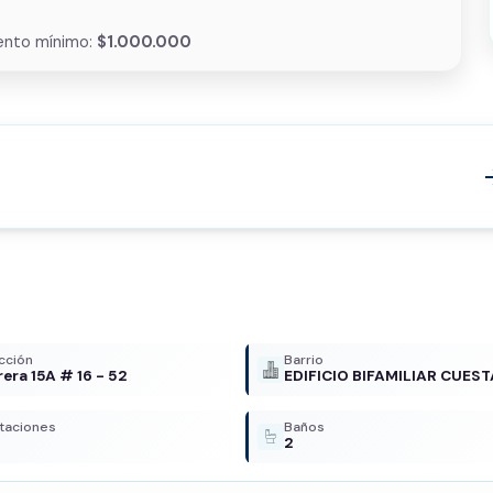
nto mínimo:
$1.000.000
arrow
cción
Barrio
rera 15A # 16 - 52
EDIFICIO BIFAMILIAR CUEST
taciones
Baños
2