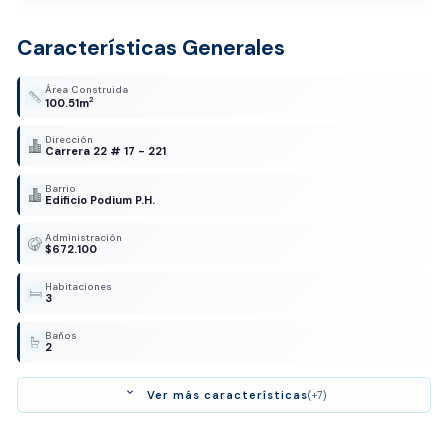
Características Generales
Área Construida
2
100.51m
Dirección
Carrera 22 # 17 - 221
Barrio
Edificio Podium P.H.
Administración
$672.100
Habitaciones
3
Baños
2
expand_more
Ver más características
(+7)