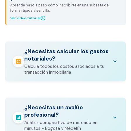
Aprende paso a paso cómo inscribirte en una subasta de
forma rápida y sencilla.
play_circle_outline
Ver video tutorial
¿Necesitas calcular los gastos
notariales?
calculate
keyboard_arrow_down
Calcula todos los costos asociados a tu
transacción inmobiliaria
Los gastos notariales incluyen
escrituración, registro, avalúo bancario, y
calculate
¿Necesitas un avalúo
otros costos legales que varían según el
profesional?
valor del inmueble.
analytics
keyboard_arrow_down
Análisis comparativo de mercado en
CALCULADORA DE GASTOS NOTARIALES
minutos - Bogotá y Medellín