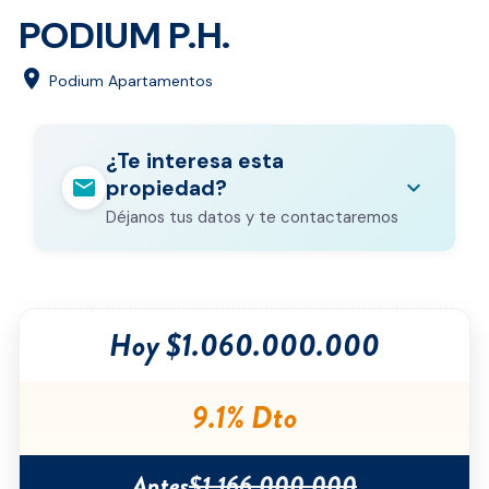
PODIUM P.H.
location_on
Podium Apartamentos
¿Te interesa esta
mail
expand_more
propiedad?
Déjanos tus datos y te contactaremos
Nombre completo
*
Hoy $1.060.000.000
Correo electrónico
*
Teléfono
*
9.1% Dto
Ciudad
*
Antes
$1.166.000.000