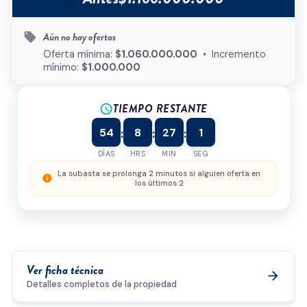
Tipo de inmueble
*
Aún no hay ofertas
local_offer
¿Cómo podemos ayudarte?
Oferta mínima:
$1.060.000.000
• Incremento
mínimo:
$1.000.000
TIEMPO RESTANTE
schedule
0/500
54
8
27
1
:
:
:
Acepto la
política de privacidad
y el
tratamiento de
datos
*
DÍAS
HRS
MIN
SEG
Enviar solicitud
La subasta se prolonga 2 minutos si alguien oferta en
info
los últimos 2
Ver ficha técnica
arrow_forward
Detalles completos de la propiedad