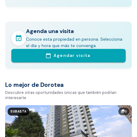
Agenda una visita
event_available
Conoce esta propiedad en persona. Selecciona
En pocos minutos avalúa con este Análisis
el día y hora que más te convenga.
Comparativo de Mercado (inicialmente
Agendar visita
calendar_today
Bogotá y Medellín)
Análisis basado en datos reales:
Estimación del valor de la propiedad en el mercado
Lo mejor de Dorotea
Tiempo promedio de venta en la zona
Descubre otras oportunidades únicas que también podrían
interesarte
Rango de precios de arriendo en el sector
Valor exclusivo para clientes de Dorotea:
8
photo_library
SUBASTA
20.000 COP
REALIZAR AVALÚO AHORA