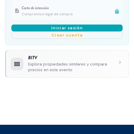
Carta de intención
description
lock
Compromiso legal de compra
Iniciar sesión
Crear cuenta
BITV
chevron_right
view_module
Explora propiedades similares y compara
precios en este evento