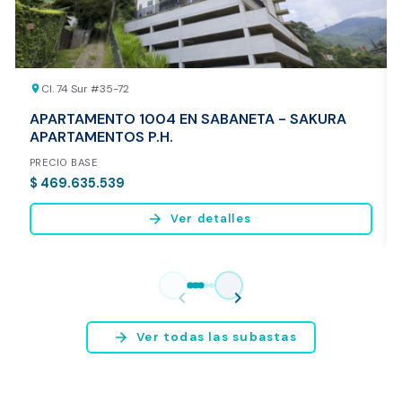
Cl. 74 Sur #35-72
location_on
APARTAMENTO 1004 EN SABANETA - SAKURA
APARTAMENTOS P.H.
PRECIO BASE
$ 469.635.539
arrow_forward
Ver detalles
Vista previa del reporte de avalúo
* Servicio disponible exclusivamente para inmuebles ubicados en
chevron_left
chevron_right
Bogotá y Medellín.
arrow_forward
Ver todas las subastas