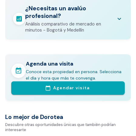
escrituración, registro, avalúo bancario, y
calculate
¿Necesitas un avalúo
otros costos legales que varían según el
profesional?
valor del inmueble.
analytics
keyboard_arrow_down
Análisis comparativo de mercado en
CALCULADORA DE GASTOS NOTARIALES
minutos - Bogotá y Medellín
Agenda una visita
event_available
Conoce esta propiedad en persona. Selecciona
En pocos minutos avalúa con este Análisis
el día y hora que más te convenga.
Comparativo de Mercado (inicialmente
Agendar visita
calendar_today
Bogotá y Medellín)
Análisis basado en datos reales:
Estimación del valor de la propiedad en el mercado
Lo mejor de Dorotea
Tiempo promedio de venta en la zona
Descubre otras oportunidades únicas que también podrían
interesarte
Rango de precios de arriendo en el sector