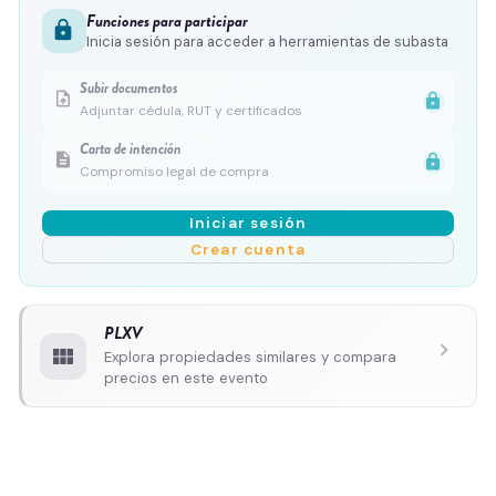
Funciones para participar
lock
Inicia sesión para acceder a herramientas de subasta
Subir documentos
upload_file
lock
Adjuntar cédula, RUT y certificados
Carta de intención
description
lock
Compromiso legal de compra
Iniciar sesión
Crear cuenta
PLXV
chevron_right
view_module
Explora propiedades similares y compara
precios en este evento