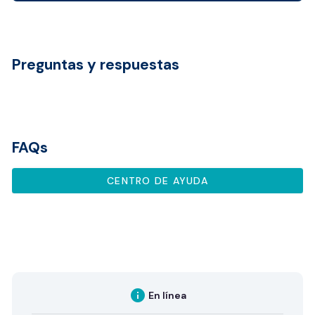
Preguntas y respuestas
FAQs
CENTRO DE AYUDA
info
En línea