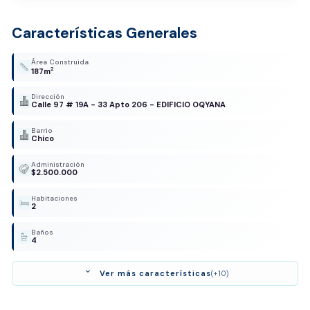
Características Generales
Área Construida
2
187m
Dirección
Calle 97 # 19A - 33 Apto 206 - EDIFICIO OQYANA
Barrio
Chico
Administración
$2.500.000
Habitaciones
2
Baños
4
expand_more
Ver más características
(+10)