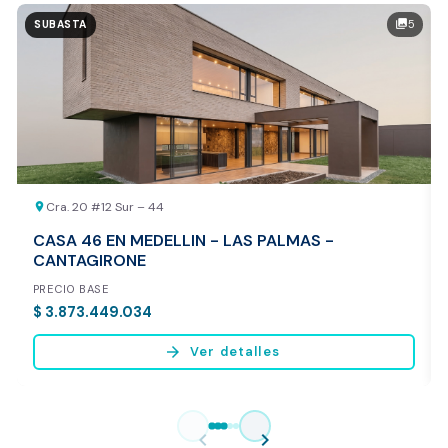
Valor exclusivo para clientes de Dorotea:
5
photo_library
SUBASTA
20.000 COP
REALIZAR AVALÚO AHORA
Cra. 20 #12 Sur – 44
location_on
CASA 46 EN MEDELLIN - LAS PALMAS -
CANTAGIRONE
PRECIO BASE
$ 3.873.449.034
arrow_forward
Ver detalles
Vista previa del reporte de avalúo
* Servicio disponible exclusivamente para inmuebles ubicados en
chevron_left
chevron_right