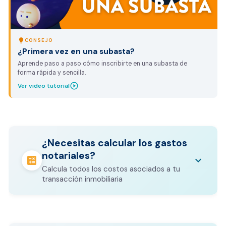
lightbulb
CONSEJO
¿Primera vez en una subasta?
Aprende paso a paso cómo inscribirte en una subasta de
forma rápida y sencilla.
play_circle_outline
Ver video tutorial
¿Necesitas calcular los gastos
notariales?
calculate
keyboard_arrow_down
Calcula todos los costos asociados a tu
transacción inmobiliaria
Los gastos notariales incluyen