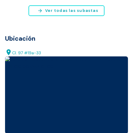
Bogotá y Medellín.
arrow_forward
Ver todas las subastas
Ubicación
location_on
Cl. 97 #19a-33