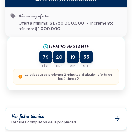
Tipo de inmueble
*
Aún no hay ofertas
local_offer
¿Cómo podemos ayudarte?
Oferta mínima:
$1.750.000.000
• Incremento
mínimo:
$1.000.000
TIEMPO RESTANTE
schedule
0/500
79
20
19
55
:
:
:
Acepto la
política de privacidad
y el
tratamiento de
datos
*
DÍAS
HRS
MIN
SEG
Enviar solicitud
La subasta se prolonga 2 minutos si alguien oferta en
info
los últimos 2
Ver ficha técnica
arrow_forward
Detalles completos de la propiedad