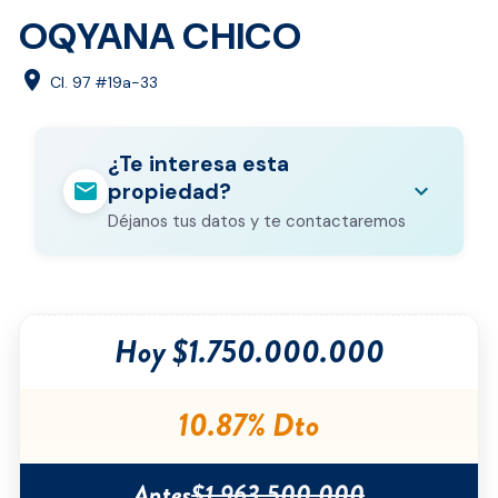
OQYANA CHICO
location_on
Cl. 97 #19a-33
¿Te interesa esta
mail
expand_more
propiedad?
Déjanos tus datos y te contactaremos
Nombre completo
*
Hoy $1.750.000.000
Correo electrónico
*
Teléfono
*
10.87% Dto
Ciudad
*
Antes
$1.963.500.000