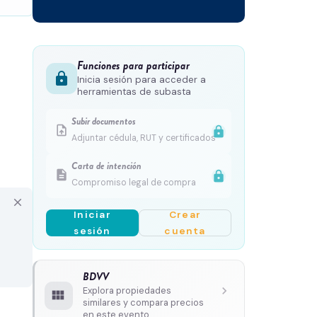
Funciones para participar
lock
Inicia sesión para acceder a
herramientas de subasta
Subir documentos
upload_file
lock
Adjuntar cédula, RUT y certificados
Carta de intención
description
lock
Compromiso legal de compra
close
Iniciar
Crear
sesión
cuenta
BDVV
chevron_right
Explora propiedades
view_module
similares y compara precios
en este evento