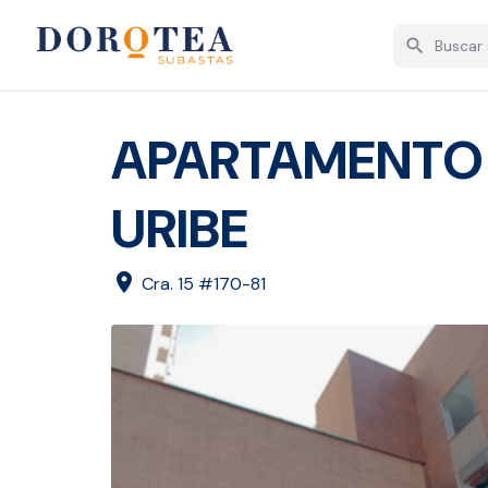
search
APARTAMENTO 
URIBE
location_on
Cra. 15 #170-81