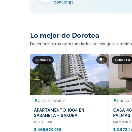
convenga.
En pocos minutos avalúa con es
Comparativo de Mercado (inic
Bogotá y Medellín)
Lo mejor de Dorotea
Análisis basado en datos reales:
Descubre otras oportunidades únicas que también 
Estimación del valor de la propiedad e
8
photo_library
SUBASTA
SUBASTA
Tiempo promedio de venta en la zona
Rango de precios de arriendo en el sec
Valor exclusivo para clientes de Dor
20.000 COP
Cl. 74 Sur #35-72
Cra. 20 
location_on
location_on
REALIZAR AVALÚO AHORA
APARTAMENTO 1004 EN
CASA 46
SABANETA - SAKURA
PALMAS 
APARTAMENTOS P.H.
PRECIO BASE
PRECIO BAS
$ 469.635.539
$ 3.873.4
* Servicio disponible exclusi