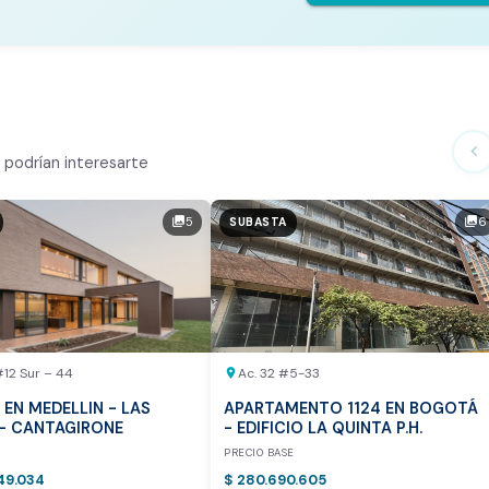
te Análisis
ialmente
chevron_left
podrían interesarte
n el mercado
5
6
photo_library
photo_library
SUBASTA
tor
otea:
Vista previa del reporte de avalúo
#12 Sur – 44
Ac. 32 #5-33
location_on
 EN MEDELLIN - LAS
APARTAMENTO 1124 EN BOGOTÁ
- CANTAGIRONE
- EDIFICIO LA QUINTA P.H.
E
PRECIO BASE
49.034
$ 280.690.605
vamente para inmuebles ubicados en Bogotá y Medellín.