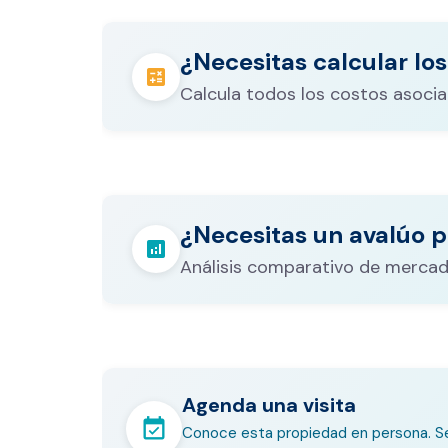
¿Necesitas calcular los
calculate
Calcula todos los costos asocia
Los gastos notariales incluyen escr
registro, avalúo bancario, y otros 
calculate
¿Necesitas un avalúo p
legales que varían según el valor d
analytics
inmueble.
Análisis comparativo de mercad
Agenda una visita
event_available
Conoce esta propiedad en persona. Se