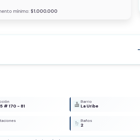
mento mínimo:
$1.000.000
arrow
cción
Barrio
15 # 170 - 81
La Uribe
taciones
Baños
2