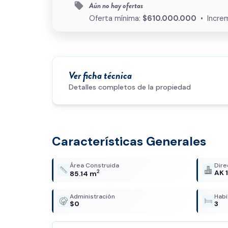
Aún no hay ofertas
local_offer
Oferta mínima:
$610.000.000
• Incre
Ver ficha técnica
Detalles completos de la propiedad
Características Generales
Área Construida
Dire
2
AK 
85.14 m
Administración
Habi
$0
3