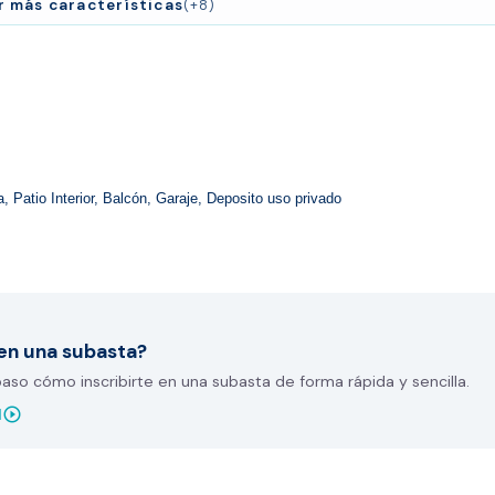
r más características
(+8)
 Patio Interior, Balcón, Garaje, Deposito uso privado
en una subasta?
so cómo inscribirte en una subasta de forma rápida y sencilla.
play_circle_outline
l