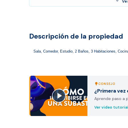
expand_more
Ve
Descripción de la propiedad
Sala, Comedor, Estudio, 2 Baños, 3 Habitaciones, Cocina,
CONSEJO
lightbulb
¿Primera vez 
Aprende paso a pa
Ver video tutoria