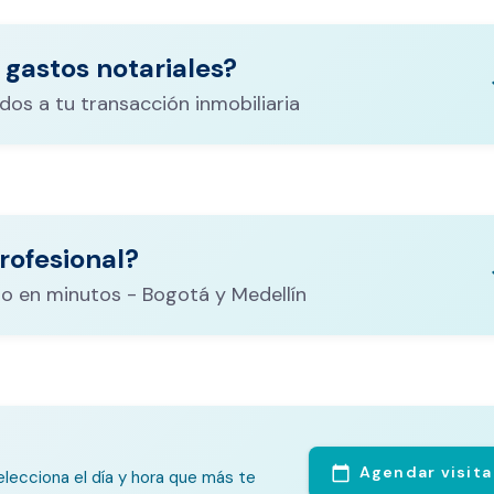
 gastos notariales?
keyboa
dos a tu transacción inmobiliaria
ituración,
costos
rofesional?
CALCULADORA DE GASTOS NOTARIALES
el
keyboa
o en minutos - Bogotá y Medellín
Agendar visita
calendar_today
lecciona el día y hora que más te