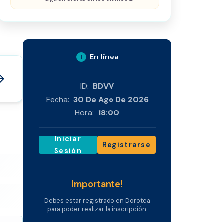
info
En línea
_forward
ID:
BDVV
Fecha:
30 De Ago De 2026
Hora:
18:00
Iniciar
Registrarse
Sesión
Importante!
Debes estar registrado en Dorotea
para poder realizar la inscripción.