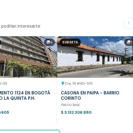
ialmente
chevron_left
podrían interesarte
n el mercado
6
7
photo_library
photo_library
SUBASTA
tor
otea:
Vista previa del reporte de avalúo
5-33
Cra. 19 #40-515
location_on
ENTO 1124 EN BOGOTÁ
CASONA EN PAIPA - BARRIO
IO LA QUINTA P.H.
CORINTO
E
PRECIO BASE
0.605
$ 3.132.306.880
vamente para inmuebles ubicados en Bogotá y Medellín.