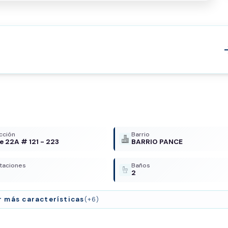
arrow
cción
Barrio
le 22A # 121 - 223
BARRIO PANCE
taciones
Baños
2
r más características
(+6)