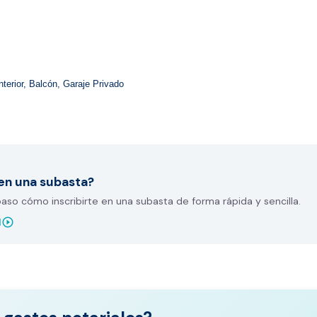
terior, Balcón, Garaje Privado
en una subasta?
so cómo inscribirte en una subasta de forma rápida y sencilla.
play_circle_outline
l