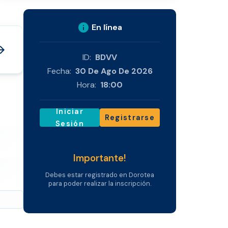
info
En línea
_forward
ID:
BDVV
Fecha:
30 De Ago De 2026
Hora:
18:00
Iniciar
Registrarse
Sesión
Importante!
Debes estar registrado en Dorotea
para poder realizar la inscripción.