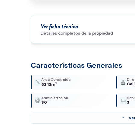
Ver ficha técnica
Detalles completos de la propiedad
Características Generales
Área Construida
Dire
2
Cal
63.13m
Administración
Habi
$0
3
expand_more
Ve