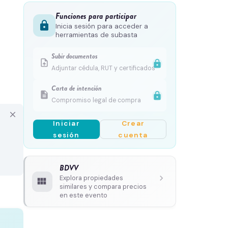
Funciones para participar
lock
Inicia sesión para acceder a
herramientas de subasta
Subir documentos
upload_file
lock
Adjuntar cédula, RUT y certificados
Carta de intención
description
lock
Compromiso legal de compra
close
Iniciar
Crear
sesión
cuenta
BDVV
chevron_right
Explora propiedades
view_module
similares y compara precios
en este evento