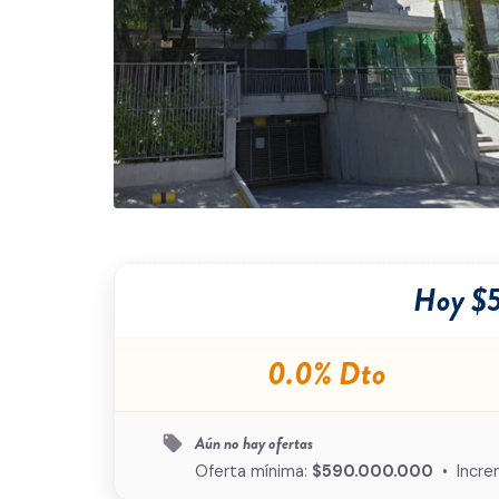
Hoy $
0.0% Dto
Aún no hay ofertas
local_offer
Oferta mínima:
$590.000.000
• Incre