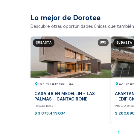
Comparativo de Mercado (inic
Bogotá y Medellín)
Lo mejor de Dorotea
Análisis basado en datos reales:
Descubre otras oportunidades únicas que también 
Estimación del valor de la propiedad e
5
photo_library
SUBASTA
SUBASTA
Tiempo promedio de venta en la zona
Rango de precios de arriendo en el sec
Valor exclusivo para clientes de Dor
20.000 COP
Cra. 20 #12 Sur – 44
Ac. 32 #
location_on
location_on
REALIZAR AVALÚO AHORA
CASA 46 EN MEDELLIN - LAS
APARTAM
PALMAS - CANTAGIRONE
- EDIFIC
PRECIO BASE
PRECIO BAS
$ 3.873.449.034
$ 280.69
* Servicio disponible exclusi