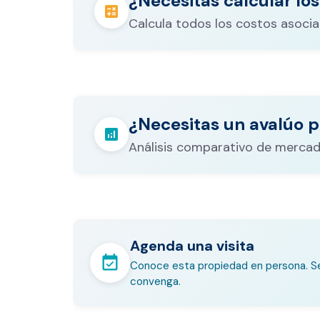
¿Necesitas calcular los
calculate
Calcula todos los costos asocia
Los gastos notariales incluyen escr
registro, avalúo bancario, y otros 
calculate
¿Necesitas un avalúo p
legales que varían según el valor d
analytics
inmueble.
Análisis comparativo de mercad
Agenda una visita
event_available
Conoce esta propiedad en persona. Se
convenga.
En pocos minutos avalúa con es