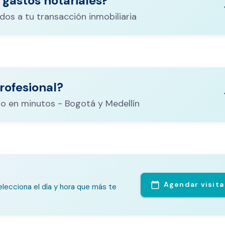
 gastos notariales?
keyboa
dos a tu transacción inmobiliaria
ituración,
costos
rofesional?
CALCULADORA DE GASTOS NOTARIALES
el
keyboa
o en minutos - Bogotá y Medellín
Agendar visita
calendar_today
lecciona el día y hora que más te
te Análisis