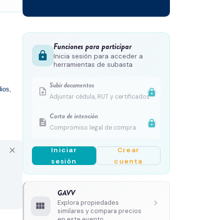
Funciones para participar
lock
Inicia sesión para acceder a
herramientas de subasta
Subir documentos
os, 
upload_file
lock
Adjuntar cédula, RUT y certificados
Carta de intención
description
lock
Compromiso legal de compra
Iniciar
Crear
close
sesión
cuenta
GAVV
chevron_right
Explora propiedades
view_module
similares y compara precios
en este evento