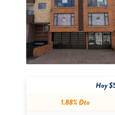
Hoy $
1.88% Dto