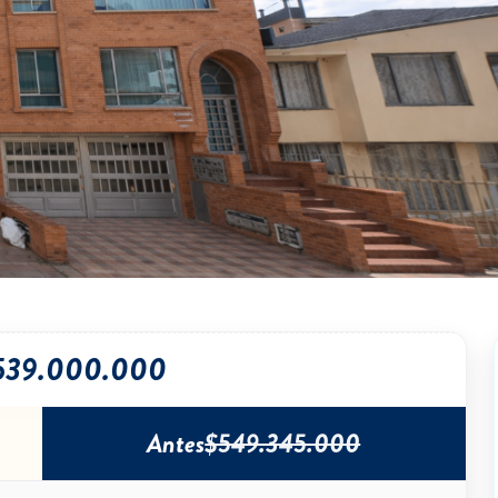
539.000.000
Antes
$549.345.000