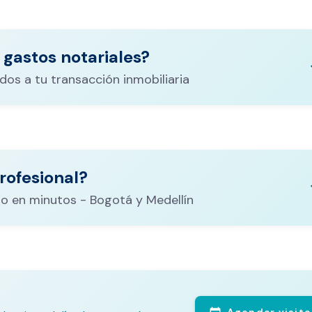
 gastos notariales?
keyboa
dos a tu transacción inmobiliaria
ituración,
costos
rofesional?
CALCULADORA DE GASTOS NOTARIALES
el
keyboa
o en minutos - Bogotá y Medellín