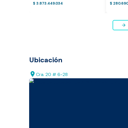
$ 3.873.449.034
$ 280.69
* Servicio disponible exclusi
arrow_forward
Ubicación
location_on
Cra. 20 # 6-28