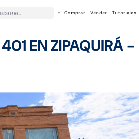
Comprar
Vender
Tutoriales
arrow_drop_down
01 EN ZIPAQUIRÁ - 