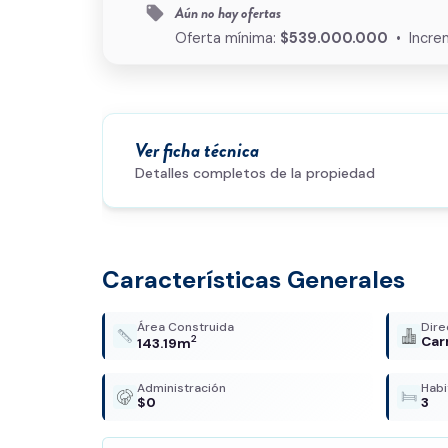
Aún no hay ofertas
local_offer
Oferta mínima:
$539.000.000
• Incre
Ver ficha técnica
Detalles completos de la propiedad
Características Generales
Área Construida
Dire
2
Car
143.19m
Administración
Habi
$0
3