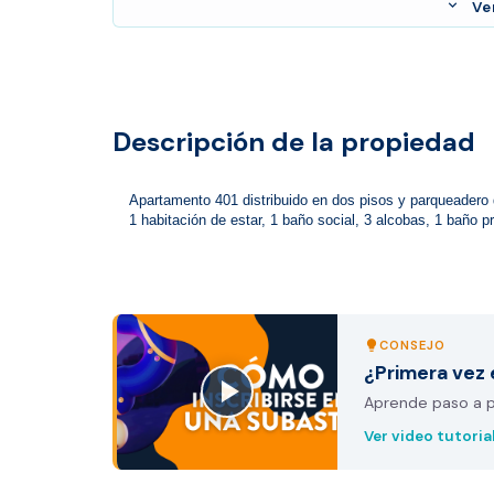
expand_more
Ve
Descripción de la propiedad
Apartamento 401 distribuido en dos pisos y parqueadero d
1 habitación de estar, 1 baño social, 3 alcobas, 1 baño pr
CONSEJO
lightbulb
¿Primera vez 
Aprende paso a pa
Ver video tutoria