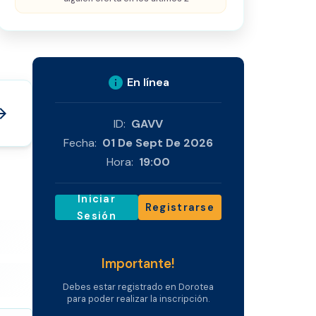
info
En línea
_forward
ID:
GAVV
Fecha:
01 De Sept De 2026
Hora:
19:00
Iniciar
Registrarse
Sesión
Importante!
Debes estar registrado en Dorotea
para poder realizar la inscripción.