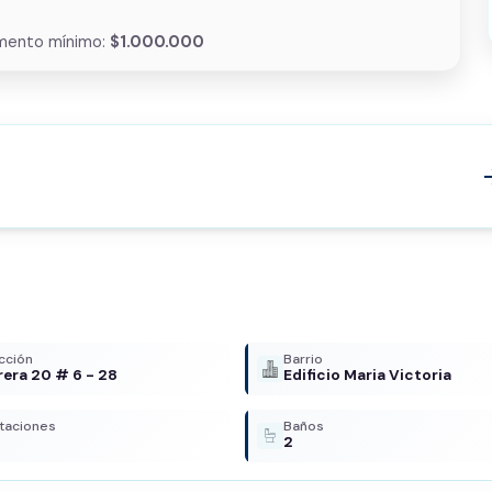
mento mínimo:
$1.000.000
arrow
cción
Barrio
rera 20 # 6 - 28
Edificio Maria Victoria
taciones
Baños
2