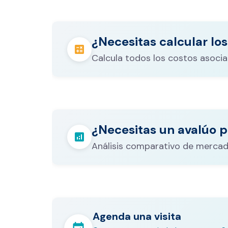
¿Necesitas calcular los
calculate
Calcula todos los costos asocia
Los gastos notariales incluyen escr
registro, avalúo bancario, y otros 
calculate
¿Necesitas un avalúo p
legales que varían según el valor d
analytics
inmueble.
Análisis comparativo de mercad
Agenda una visita