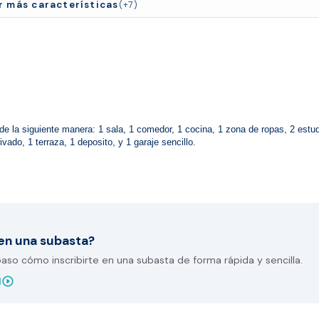
r más características
(+7)
e la siguiente manera: 1 sala, 1 comedor, 1 cocina, 1 zona de ropas, 2 estudi
ivado, 1 terraza, 1 deposito, y 1 garaje sencillo.
en una subasta?
so cómo inscribirte en una subasta de forma rápida y sencilla.
play_circle_outline
l