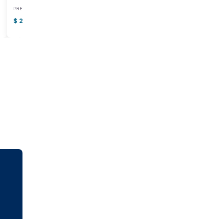
PRECIO BASE
PRECIO BASE
$ 2.900.000.000
$ 557.000.000