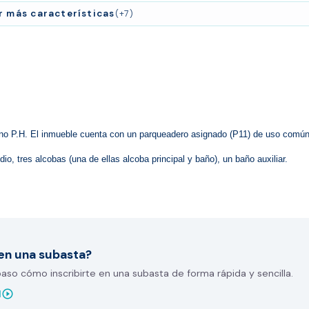
r más características
(+7)
no P.H. El inmueble cuenta con un parqueadero asignado (P11) de uso común
io, tres alcobas (una de ellas alcoba principal y baño), un baño auxiliar.
en una subasta?
so cómo inscribirte en una subasta de forma rápida y sencilla.
play_circle_outline
l