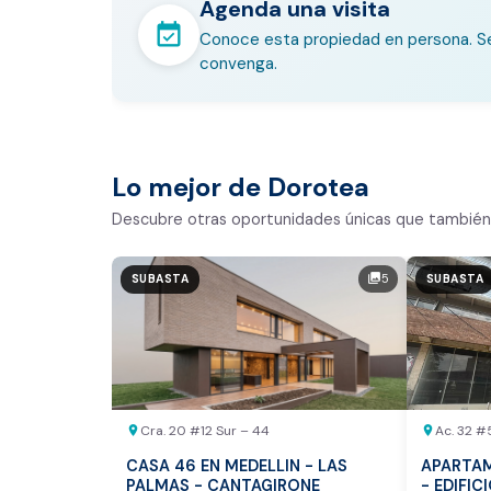
Agenda una visita
event_available
Conoce esta propiedad en persona. Se
convenga.
En pocos minutos avalúa con es
Comparativo de Mercado (inic
Bogotá y Medellín)
Lo mejor de Dorotea
Análisis basado en datos reales:
Descubre otras oportunidades únicas que también 
Estimación del valor de la propiedad e
5
photo_library
SUBASTA
SUBASTA
Tiempo promedio de venta en la zona
Rango de precios de arriendo en el sec
Valor exclusivo para clientes de Dor
20.000 COP
Cra. 20 #12 Sur – 44
Ac. 32 #
location_on
location_on
REALIZAR AVALÚO AHORA
CASA 46 EN MEDELLIN - LAS
APARTAM
PALMAS - CANTAGIRONE
- EDIFIC