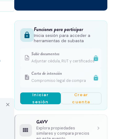
Funciones para participar
lock
Inicia sesión para acceder a
herramientas de subasta
Subir documentos
upload_file
lock
 
Adjuntar cédula, RUT y certificados
Carta de intención
description
lock
Compromiso legal de compra
Iniciar
Crear
sesión
cuenta
close
GAVV
chevron_right
Explora propiedades
view_module
similares y compara precios
en este evento