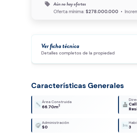
Aún no hay ofertas
local_offer
Oferta mínima:
$278.000.000
• Incre
Ver ficha técnica
Detalles completos de la propiedad
Características Generales
Dire
Área Construida
Cal
2
66.70m
Res
Administración
Habi
$0
3