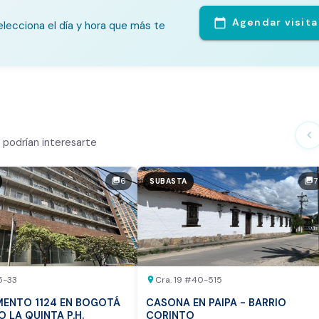
Agendar visita
calendar_today
lecciona el día y hora que más te
te Análisis
ialmente
chevron_left
podrían interesarte
n el mercado
6
7
photo_library
photo_library
SUBASTA
tor
otea:
Vista previa del reporte de avalúo
5-33
Cra. 19 #40-515
location_on
ENTO 1124 EN BOGOTÁ
CASONA EN PAIPA - BARRIO
IO LA QUINTA P.H.
CORINTO