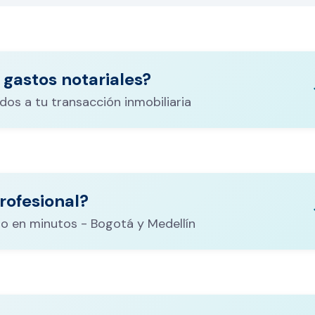
 gastos notariales?
keyboa
dos a tu transacción inmobiliaria
ituración,
costos
rofesional?
CALCULADORA DE GASTOS NOTARIALES
el
keyboa
o en minutos - Bogotá y Medellín