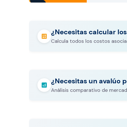
¿Necesitas calcular los
calculate
Calcula todos los costos asocia
Los gastos notariales incluyen escr
registro, avalúo bancario, y otros 
calculate
¿Necesitas un avalúo p
legales que varían según el valor d
analytics
inmueble.
Análisis comparativo de mercad