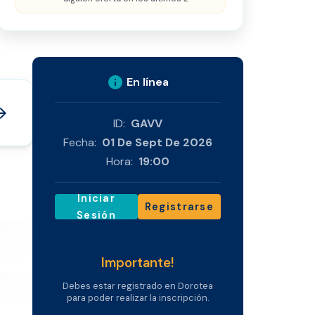
info
En línea
_forward
ID:
GAVV
Fecha:
01 De Sept De 2026
Hora:
19:00
Iniciar
Registrarse
Sesión
Importante!
Debes estar registrado en Dorotea
para poder realizar la inscripción.