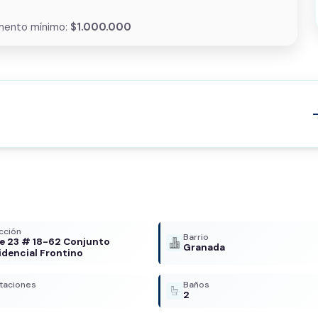
mento mínimo:
$1.000.000
arrow
cción
Barrio
le 23 # 18-62 Conjunto
Granada
idencial Frontino
taciones
Baños
2