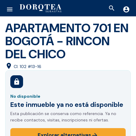
search
menu
account_circle
APARTAMENTO 701 EN
BOGOTÁ - RINCON
DEL CHICO
location_on
Cl. 102 #13-16
lock
No disponible
Este inmueble ya no está disponible
Esta publicación se conserva como referencia. Ya no
recibe contactos, visitas, inscripciones ni ofertas.
arrow_forward
Explorar alternativas