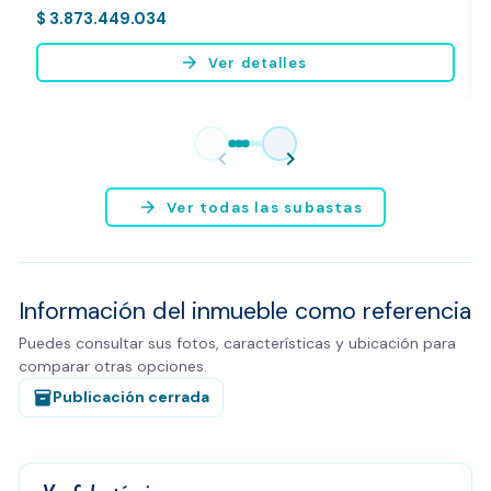
$ 3.873.449.034
arrow_forward
Ver detalles
chevron_left
chevron_right
arrow_forward
Ver todas las subastas
Información del inmueble como referencia
Puedes consultar sus fotos, características y ubicación para
comparar otras opciones.
Publicación cerrada
inventory_2