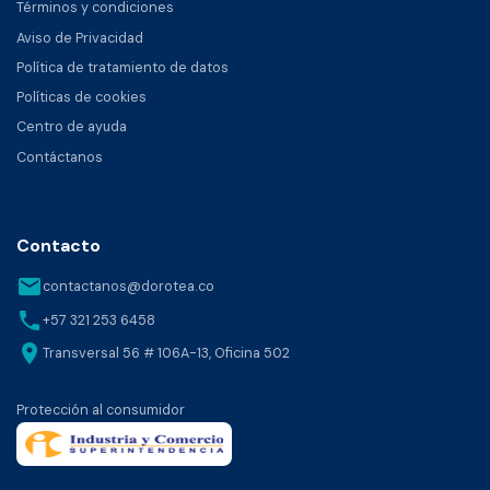
Términos y condiciones
Aviso de Privacidad
Política de tratamiento de datos
Políticas de cookies
Centro de ayuda
Contáctanos
Contacto
email
contactanos@dorotea.co
phone
+57 321 253 6458
location_on
Transversal 56 # 106A-13, Oficina 502
Protección al consumidor