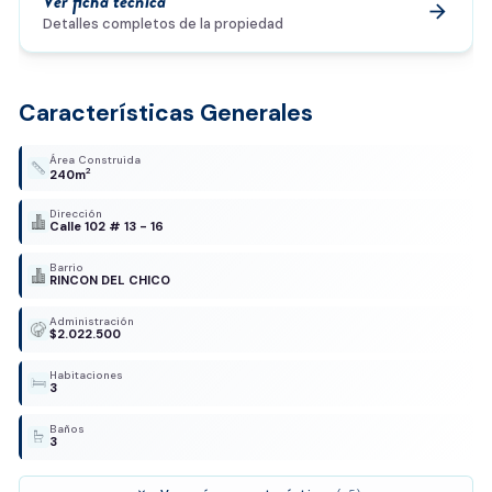
Ver ficha técnica
arrow_forward
Detalles completos de la propiedad
Características Generales
Área Construida
2
240m
Dirección
Calle 102 # 13 - 16
Barrio
RINCON DEL CHICO
Administración
$2.022.500
Habitaciones
3
Baños
3
expand_more