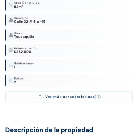
Área Construida
2
54m
Dirección
Calle 32 # 6 a -15
Barrio
Teusaquillo
Administración
$482.600
Habitaciones
1
Baños
2
expand_more
Ver más características
(+7)
Descripción de la propiedad