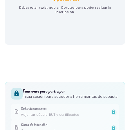
Debes estar registrado en Dorotea para poder realizar la
inscripción.
Funciones para participar
lock
Inicia sesión para acceder a herramientas de subasta
Subir documentos
upload_file
lock
Adjuntar cédula, RUT y certificados
Carta de intención
description
lock