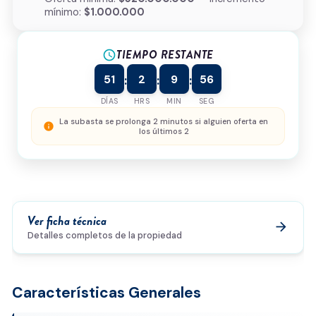
mínimo:
$1.000.000
Tipo de inmueble
*
TIEMPO RESTANTE
¿Cómo podemos ayudarte?
schedule
51
2
9
56
:
:
:
DÍAS
HRS
MIN
SEG
0/500
La subasta se prolonga 2 minutos si alguien oferta en
info
los últimos 2
Acepto la
política de privacidad
y el
tratamiento de
datos
*
Enviar solicitud
Ver ficha técnica
arrow_forward
Detalles completos de la propiedad
Características Generales