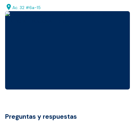
location_on
Ac. 32 #6a-15
Preguntas y respuestas