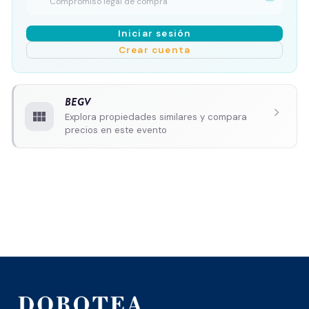
Compromiso legal de compra
Iniciar sesión
Crear cuenta
BEGV
chevron_right
view_module
Explora propiedades similares y compara
precios en este evento