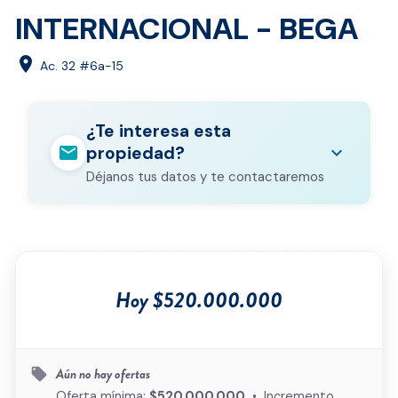
INTERNACIONAL - BEGA
location_on
Ac. 32 #6a-15
¿Te interesa esta
mail
expand_more
propiedad?
Déjanos tus datos y te contactaremos
Nombre completo
*
Correo electrónico
*
Hoy $520.000.000
Teléfono
*
Ciudad
*
Aún no hay ofertas
local_offer
Oferta mínima:
$520.000.000
• Incremento