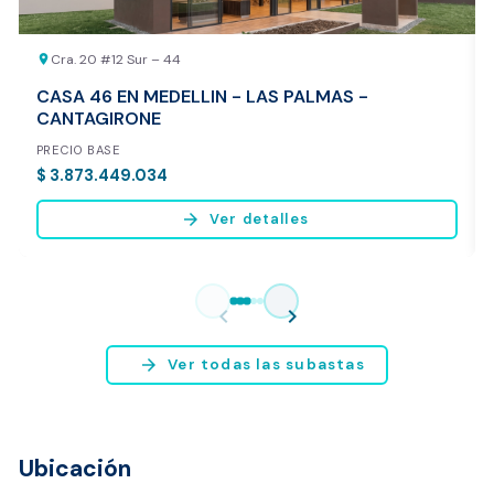
Cra. 20 #12 Sur – 44
location_on
CASA 46 EN MEDELLIN - LAS PALMAS -
CANTAGIRONE
PRECIO BASE
$ 3.873.449.034
arrow_forward
Ver detalles
Vista previa del reporte de avalúo
* Servicio disponible exclusivamente para inmuebles ubicados en
chevron_left
chevron_right
Bogotá y Medellín.
arrow_forward
Ver todas las subastas
Ubicación