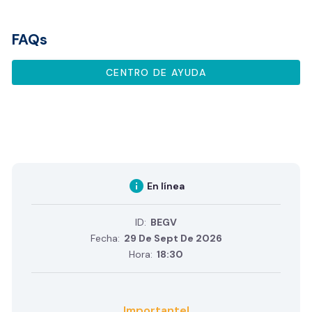
FAQs
CENTRO DE AYUDA
info
En línea
ID:
BEGV
Fecha:
29 De Sept De 2026
Hora:
18:30
Importante!