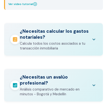
play_circle_outline
Ver video tutorial
¿Necesitas calcular los gastos
notariales?
calculate
keyboard_arrow_down
Calcula todos los costos asociados a tu
transacción inmobiliaria
Los gastos notariales incluyen
escrituración, registro, avalúo bancario, y
calculate
¿Necesitas un avalúo
otros costos legales que varían según el
profesional?
valor del inmueble.
analytics
keyboard_arrow_down
Análisis comparativo de mercado en
CALCULADORA DE GASTOS NOTARIALES
minutos - Bogotá y Medellín