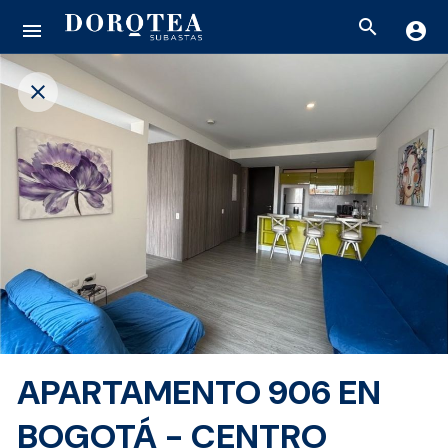
search
menu
account_circle
close
APARTAMENTO 906 EN
BOGOTÁ - CENTRO