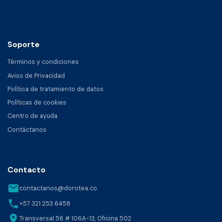
Soporte
Términos y condiciones
Aviso de Privacidad
Política de tratamiento de datos
Políticas de cookies
Centro de ayuda
Contáctanos
Contacto
email
contactanos@dorotea.co
phone
+57 321 253 6458
location_on
Transversal 56 # 106A-13, Oficina 502