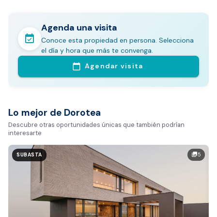
Agenda una visita
event_available
Conoce esta propiedad en persona. Selecciona
En pocos minutos avalúa con este Análisis
el día y hora que más te convenga.
Comparativo de Mercado (inicialmente
Agendar visita
calendar_today
Bogotá y Medellín)
Análisis basado en datos reales:
Estimación del valor de la propiedad en el mercado
Lo mejor de Dorotea
Tiempo promedio de venta en la zona
Descubre otras oportunidades únicas que también podrían
interesarte
Rango de precios de arriendo en el sector
Valor exclusivo para clientes de Dorotea:
5
photo_library
SUBASTA
20.000 COP
REALIZAR AVALÚO AHORA