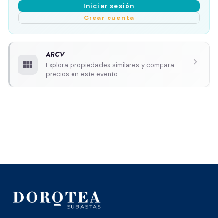
Iniciar sesión
Crear cuenta
ARCV
chevron_right
view_module
Explora propiedades similares y compara
precios en este evento