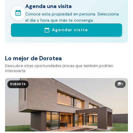
Agenda una visita
event_available
Conoce esta propiedad en persona. Selecciona
En pocos minutos avalúa con este Análisis
el día y hora que más te convenga.
Comparativo de Mercado (inicialmente
Agendar visita
calendar_today
Bogotá y Medellín)
Análisis basado en datos reales:
Estimación del valor de la propiedad en el mercado
Lo mejor de Dorotea
Tiempo promedio de venta en la zona
Descubre otras oportunidades únicas que también podrían
interesarte
Rango de precios de arriendo en el sector
Valor exclusivo para clientes de Dorotea:
5
photo_library
SUBASTA
20.000 COP
REALIZAR AVALÚO AHORA