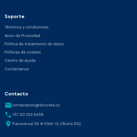
Soporte
Términos y condiciones
Aviso de Privacidad
Política de tratamiento de datos
Políticas de cookies
Centro de ayuda
Contáctanos
Contacto
email
contactanos@dorotea.co
phone
+57 321 253 6458
location_on
Transversal 56 # 106A-13, Oficina 502