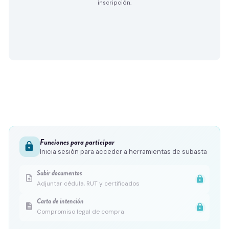
inscripción.
Funciones para participar
lock
Inicia sesión para acceder a herramientas de subasta
Subir documentos
upload_file
lock
Adjuntar cédula, RUT y certificados
Carta de intención
description
lock
Compromiso legal de compra