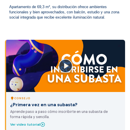
Apartamento de 69,3 m², su distribución ofrece ambientes 
funcionales y bien aprovechados, con balcón, estudio y una zona 
social integrada que recibe excelente iluminación natural.
close
lightbulb
CONSEJO
¿Primera vez en una subasta?
Aprende paso a paso cómo inscribirte en una subasta de
forma rápida y sencilla.
play_circle_outline
Ver video tutorial