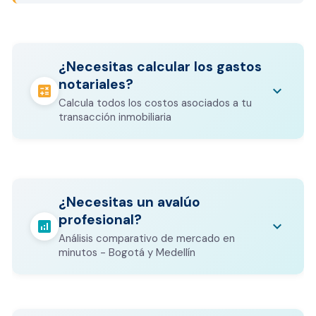
¿Necesitas calcular los gastos
notariales?
calculate
keyboard_arrow_down
Calcula todos los costos asociados a tu
transacción inmobiliaria
Los gastos notariales incluyen
escrituración, registro, avalúo bancario, y
calculate
¿Necesitas un avalúo
otros costos legales que varían según el
profesional?
valor del inmueble.
analytics
keyboard_arrow_down
Análisis comparativo de mercado en
CALCULADORA DE GASTOS NOTARIALES
minutos - Bogotá y Medellín