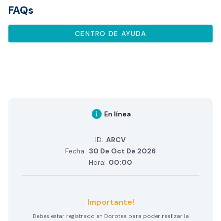
FAQs
CENTRO DE AYUDA
info
En línea
ID:
ARCV
Fecha:
30 De Oct De 2026
Hora:
00:00
Importante!
Debes estar registrado en Dorotea para poder realizar la