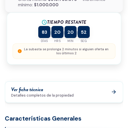
mínimo:
$1.000.000
Tipo de inmueble
*
TIEMPO RESTANTE
¿Cómo podemos ayudarte?
schedule
83
20
20
52
:
:
:
DÍAS
HRS
MIN
SEG
0/500
La subasta se prolonga 2 minutos si alguien oferta en
info
los últimos 2
Acepto la
política de privacidad
y el
tratamiento de
datos
*
Enviar solicitud
Ver ficha técnica
arrow_forward
Detalles completos de la propiedad
Características Generales