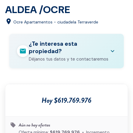
ALDEA /OCRE
location_on
Ocre Apartamentos - ciudadela Terraverde
¿Te interesa esta
mail
expand_more
propiedad?
Déjanos tus datos y te contactaremos
Nombre completo
*
Correo electrónico
*
Hoy $619.769.976
Teléfono
*
Ciudad
*
Aún no hay ofertas
local_offer
Oferta mínima:
$619.769.976
• Incremento