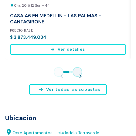
Cra. 20 #12 Sur – 44
location_on
CASA 46 EN MEDELLIN - LAS PALMAS -
CANTAGIRONE
PRECIO BASE
$ 3.873.449.034
arrow_forward
Ver detalles
Vista previa del reporte de avalúo
* Servicio disponible exclusivamente para inmuebles ubicados en
chevron_left
chevron_right
Bogotá y Medellín.
arrow_forward
Ver todas las subastas
Ubicación
location_on
Ocre Apartamentos - ciudadela Terraverde