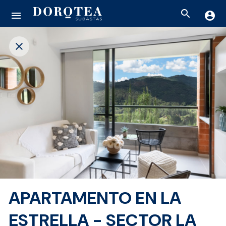
search
menu
account_circle
close
APARTAMENTO EN LA
ESTRELLA - SECTOR LA