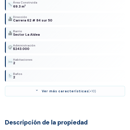
Área Construida
2
69.3 m
Dirección
Carrera 62 # 84 sur 50
Barrio
Sector La Aldea
Administración
$243.000
Habitaciones
2
Baños
2
expand_more
Ver más características
(+10)
Descripción de la propiedad