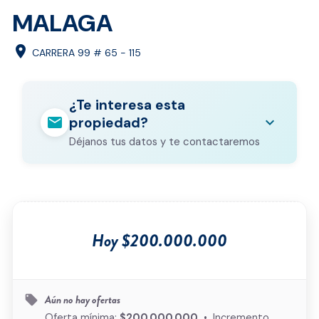
MALAGA
location_on
CARRERA 99 # 65 - 115
¿Te interesa esta
mail
expand_more
propiedad?
Déjanos tus datos y te contactaremos
Nombre completo
*
Correo electrónico
*
Hoy $200.000.000
Teléfono
*
Ciudad
*
Aún no hay ofertas
local_offer
Oferta mínima:
$200.000.000
• Incremento