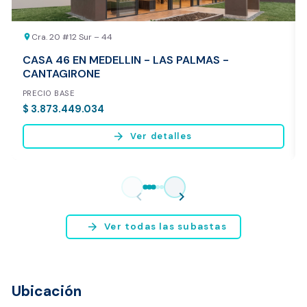
Cra. 20 #12 Sur – 44
location_on
CASA 46 EN MEDELLIN - LAS PALMAS -
CANTAGIRONE
PRECIO BASE
$ 3.873.449.034
arrow_forward
Ver detalles
Vista previa del reporte de avalúo
* Servicio disponible exclusivamente para inmuebles ubicados en
chevron_left
chevron_right
Bogotá y Medellín.
arrow_forward
Ver todas las subastas
Ubicación