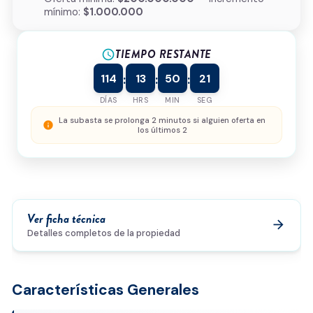
mínimo:
$1.000.000
Tipo de inmueble
*
TIEMPO RESTANTE
¿Cómo podemos ayudarte?
schedule
114
13
50
21
:
:
:
DÍAS
HRS
MIN
SEG
0/500
La subasta se prolonga 2 minutos si alguien oferta en
info
los últimos 2
Acepto la
política de privacidad
y el
tratamiento de
datos
*
Enviar solicitud
Ver ficha técnica
arrow_forward
Detalles completos de la propiedad
Características Generales