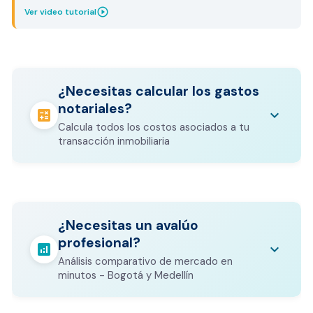
play_circle_outline
Ver video tutorial
¿Necesitas calcular los gastos
notariales?
calculate
keyboard_arrow_down
Calcula todos los costos asociados a tu
transacción inmobiliaria
Los gastos notariales incluyen
escrituración, registro, avalúo bancario, y
calculate
¿Necesitas un avalúo
otros costos legales que varían según el
profesional?
valor del inmueble.
analytics
keyboard_arrow_down
Análisis comparativo de mercado en
CALCULADORA DE GASTOS NOTARIALES
minutos - Bogotá y Medellín