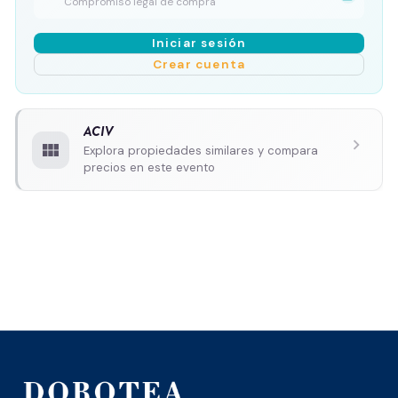
Compromiso legal de compra
Iniciar sesión
Crear cuenta
ACIV
chevron_right
view_module
Explora propiedades similares y compara
precios en este evento