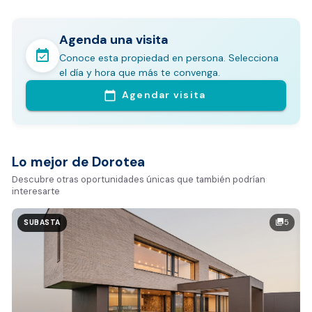
Agenda una visita
event_available
Conoce esta propiedad en persona. Selecciona
En pocos minutos avalúa con este Análisis
el día y hora que más te convenga.
Comparativo de Mercado (inicialmente
Agendar visita
calendar_today
Bogotá y Medellín)
Análisis basado en datos reales:
Estimación del valor de la propiedad en el mercado
Lo mejor de Dorotea
Tiempo promedio de venta en la zona
Descubre otras oportunidades únicas que también podrían
interesarte
Rango de precios de arriendo en el sector
Valor exclusivo para clientes de Dorotea:
5
photo_library
SUBASTA
20.000 COP
REALIZAR AVALÚO AHORA