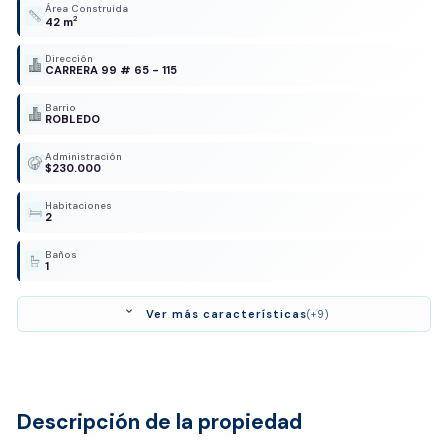
Área Construida
2
42 m
Dirección
CARRERA 99 # 65 - 115
Barrio
ROBLEDO
Administración
$230.000
Habitaciones
2
Baños
1
expand_more
Ver más características
(+9)
Descripción de la propiedad