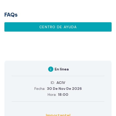
FAQs
CENTRO DE AYUDA
info
En línea
ID:
ACIV
Fecha:
30 De Nov De 2026
Hora:
18:00
Importante!