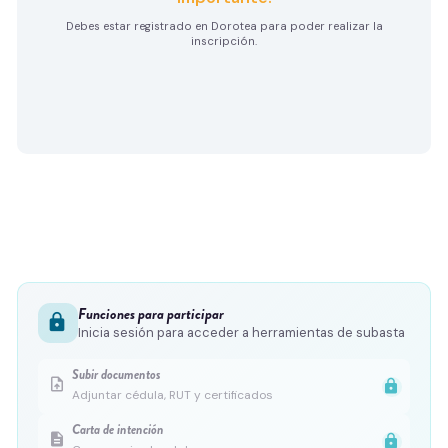
Debes estar registrado en Dorotea para poder realizar la
inscripción.
Funciones para participar
lock
Inicia sesión para acceder a herramientas de subasta
Subir documentos
upload_file
lock
Adjuntar cédula, RUT y certificados
Carta de intención
description
lock