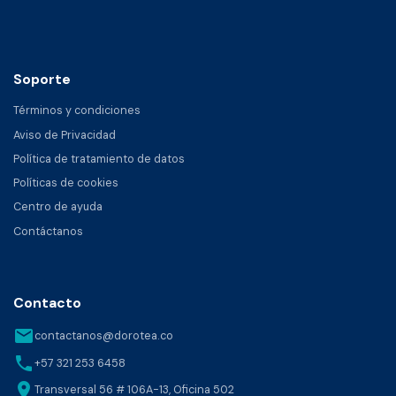
Soporte
Términos y condiciones
Aviso de Privacidad
Política de tratamiento de datos
Políticas de cookies
Centro de ayuda
Contáctanos
Contacto
email
contactanos@dorotea.co
phone
+57 321 253 6458
location_on
Transversal 56 # 106A-13, Oficina 502