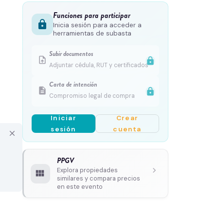
Funciones para participar
lock
Inicia sesión para acceder a
herramientas de subasta
Subir documentos
upload_file
lock
Adjuntar cédula, RUT y certificados
Carta de intención
description
lock
Compromiso legal de compra
Iniciar
Crear
sesión
cuenta
close
PPGV
chevron_right
Explora propiedades
view_module
similares y compara precios
en este evento