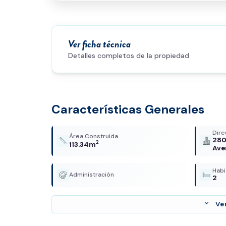
Ver ficha técnica
Detalles completos de la propiedad
Características Generales
Dire
Área Construida
280
2
113.34m
Ave
Habi
Administración
2
expand_more
Ve