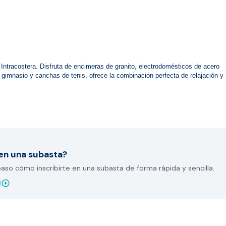
ntracostera. Disfruta de encimeras de granito, electrodomésticos de acero 
 gimnasio y canchas de tenis, ofrece la combinación perfecta de relajación y 
en una subasta?
so cómo inscribirte en una subasta de forma rápida y sencilla.
play_circle_outline
l