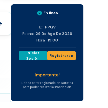
info
En línea
_forward
ID:
PPGV
Fecha:
29 De Ago De 2026
Hora:
19:00
Iniciar
Registrarse
Sesión
Importante!
Debes estar registrado en Dorotea
para poder realizar la inscripción.