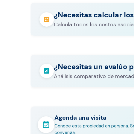
¿Necesitas calcular los
calculate
Calcula todos los costos asocia
Los gastos notariales incluyen escr
registro, avalúo bancario, y otros 
calculate
¿Necesitas un avalúo p
legales que varían según el valor d
analytics
inmueble.
Análisis comparativo de mercad
Agenda una visita
event_available
Conoce esta propiedad en persona. Se
convenga.