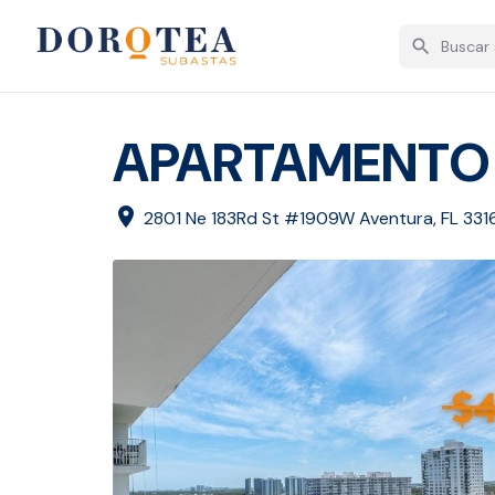
search
APARTAMENTO 
location_on
2801 Ne 183Rd St #1909W Aventura, FL 33