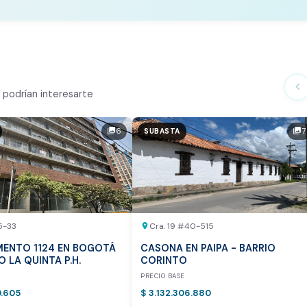
te Análisis
ialmente
chevron_left
podrían interesarte
n el mercado
6
7
photo_library
photo_library
SUBASTA
tor
otea:
Vista previa del reporte de avalúo
5-33
Cra. 19 #40-515
location_on
ENTO 1124 EN BOGOTÁ
CASONA EN PAIPA - BARRIO
IO LA QUINTA P.H.
CORINTO
E
PRECIO BASE
0.605
$ 3.132.306.880
vamente para inmuebles ubicados en Bogotá y Medellín.