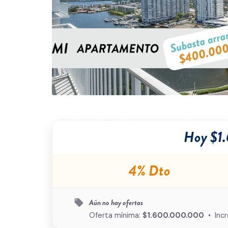
Hoy $1
4% Dto
Aún no hay ofertas
local_offer
Oferta mínima:
$1.600.000.000
• Inc