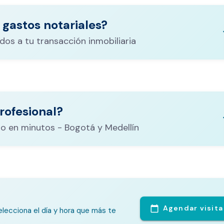
 gastos notariales?
keyboa
dos a tu transacción inmobiliaria
ituración,
costos
rofesional?
CALCULADORA DE GASTOS NOTARIALES
el
keyboa
o en minutos - Bogotá y Medellín
Agendar visita
calendar_today
lecciona el día y hora que más te