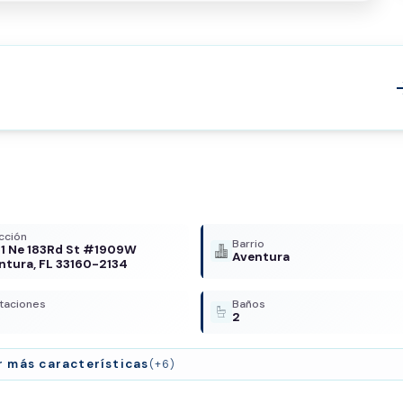
arrow
cción
Barrio
1 Ne 183Rd St #1909W
Aventura
ntura, FL 33160-2134
taciones
Baños
2
r más características
(+6)