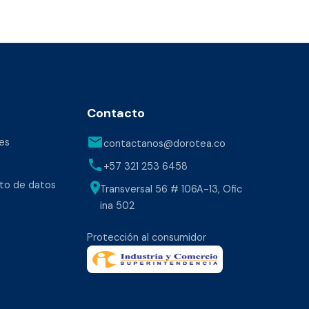
Contacto
email
es
contactanos@dorotea.co
phone
+57 321 253 6458
nto de datos
location_on
Transversal 56 # 106A-13, Ofic
ina 502
Protección al consumidor