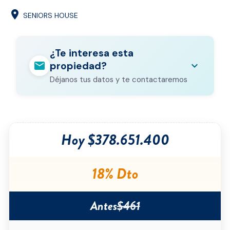
location_on
SENIORS HOUSE
¿Te interesa esta
mail
expand_more
propiedad?
Déjanos tus datos y te contactaremos
Nombre completo
*
Hoy $378.651.400
Correo electrónico
*
Teléfono
*
18% Dto
Ciudad
*
Antes
$461
Tipo de inmueble
*