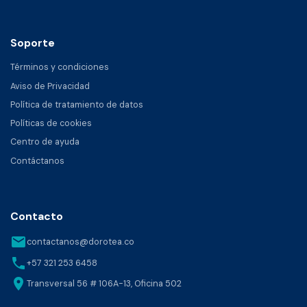
Soporte
Términos y condiciones
Aviso de Privacidad
Política de tratamiento de datos
Políticas de cookies
Centro de ayuda
Contáctanos
Contacto
email
contactanos@dorotea.co
phone
+57 321 253 6458
location_on
Transversal 56 # 106A-13, Oficina 502