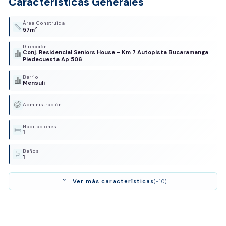
Características Generales
Área Construida
2
57m
Dirección
Conj. Residencial Seniors House - Km 7 Autopista Bucaramanga
Piedecuesta Ap 506
Barrio
Mensuli
Administración
Habitaciones
1
Baños
1
expand_more
Ver más características
(+10)