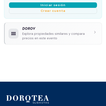
Iniciar sesión
Crear cuenta
DOROV
chevron_right
view_module
Explora propiedades similares y compara
precios en este evento