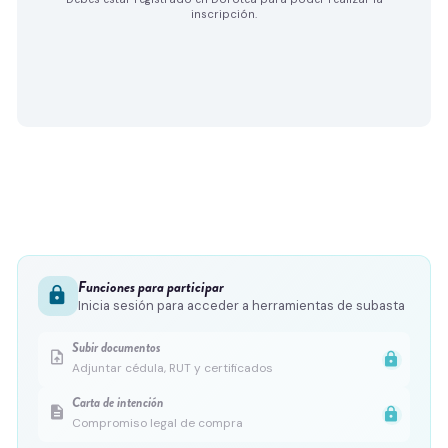
inscripción.
Funciones para participar
lock
Inicia sesión para acceder a herramientas de subasta
Subir documentos
upload_file
lock
Adjuntar cédula, RUT y certificados
Carta de intención
description
lock
Compromiso legal de compra