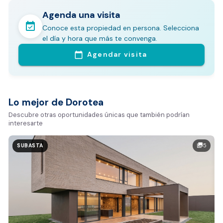
Agenda una visita
event_available
Conoce esta propiedad en persona. Selecciona
En pocos minutos avalúa con este Análisis
el día y hora que más te convenga.
Comparativo de Mercado (inicialmente
Agendar visita
calendar_today
Bogotá y Medellín)
Análisis basado en datos reales:
Estimación del valor de la propiedad en el mercado
Lo mejor de Dorotea
Tiempo promedio de venta en la zona
Descubre otras oportunidades únicas que también podrían
interesarte
Rango de precios de arriendo en el sector
Valor exclusivo para clientes de Dorotea:
5
photo_library
SUBASTA
20.000 COP
REALIZAR AVALÚO AHORA