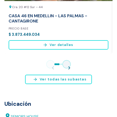
Cra. 20 #12 Sur – 44
location_on
CASA 46 EN MEDELLIN - LAS PALMAS -
CANTAGIRONE
PRECIO BASE
$ 3.873.449.034
arrow_forward
Ver detalles
Vista previa del reporte de avalúo
* Servicio disponible exclusivamente para inmuebles ubicados en
chevron_left
chevron_right
Bogotá y Medellín.
arrow_forward
Ver todas las subastas
Ubicación
location_on
SENIORS HOUSE