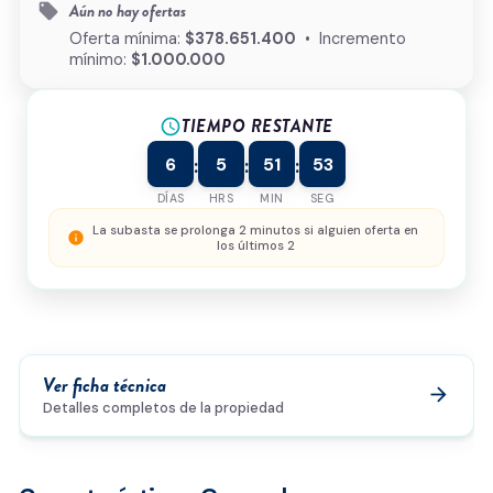
Aún no hay ofertas
local_offer
¿Cómo podemos ayudarte?
Oferta mínima:
$378.651.400
• Incremento
mínimo:
$1.000.000
TIEMPO RESTANTE
schedule
0/500
6
5
51
53
:
:
:
Acepto la
política de privacidad
y el
tratamiento de
datos
*
DÍAS
HRS
MIN
SEG
Enviar solicitud
La subasta se prolonga 2 minutos si alguien oferta en
info
los últimos 2
Ver ficha técnica
arrow_forward
Detalles completos de la propiedad