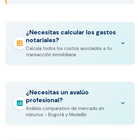
¿Necesitas calcular los gastos
notariales?
calculate
keyboard_arrow_down
Calcula todos los costos asociados a tu
transacción inmobiliaria
Los gastos notariales incluyen
escrituración, registro, avalúo bancario, y
calculate
¿Necesitas un avalúo
otros costos legales que varían según el
profesional?
valor del inmueble.
analytics
keyboard_arrow_down
Análisis comparativo de mercado en
CALCULADORA DE GASTOS NOTARIALES
minutos - Bogotá y Medellín