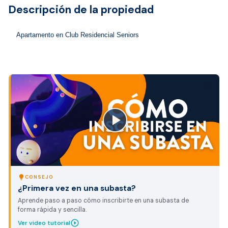
Descripción de la propiedad
Apartamento en Club Residencial Seniors 
close
lightbulb
CONSEJO
¿Primera vez en una subasta?
Aprende paso a paso cómo inscribirte en una subasta de
forma rápida y sencilla.
play_circle_outline
Ver video tutorial