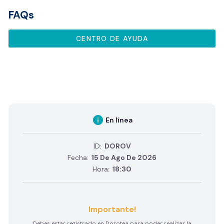
FAQs
CENTRO DE AYUDA
info
En línea
ID:
DOROV
Fecha:
15 De Ago De 2026
Hora:
18:30
Importante!
Debes estar registrado en Dorotea para poder realizar la