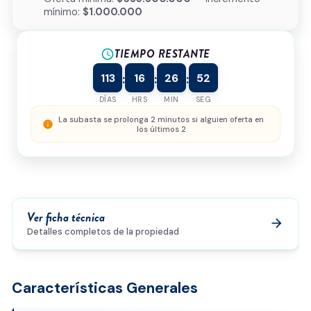
mínimo:
$1.000.000
Tipo de inmueble
*
TIEMPO RESTANTE
¿Cómo podemos ayudarte?
schedule
113
16
26
52
:
:
:
DÍAS
HRS
MIN
SEG
0/500
La subasta se prolonga 2 minutos si alguien oferta en
info
los últimos 2
Acepto la
política de privacidad
y el
tratamiento de
datos
*
Enviar solicitud
Ver ficha técnica
arrow_forward
Detalles completos de la propiedad
Características Generales