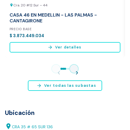
Cra. 20 #12 Sur – 44
location_on
CASA 46 EN MEDELLIN - LAS PALMAS -
CANTAGIRONE
PRECIO BASE
$ 3.873.449.034
arrow_forward
Ver detalles
Vista previa del reporte de avalúo
* Servicio disponible exclusivamente para inmuebles ubicados en
chevron_left
chevron_right
Bogotá y Medellín.
arrow_forward
Ver todas las subastas
Ubicación
location_on
CRA 35 # 65 SUR 136