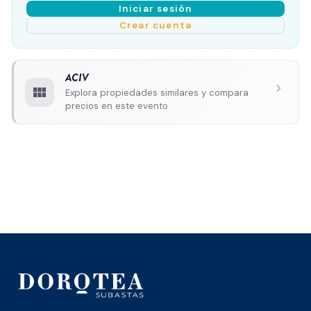
Iniciar sesión
Crear cuenta
ACIV
chevron_right
view_module
Explora propiedades similares y compara
precios en este evento