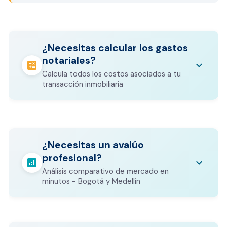
¿Necesitas calcular los gastos
notariales?
calculate
keyboard_arrow_down
Calcula todos los costos asociados a tu
transacción inmobiliaria
Los gastos notariales incluyen
escrituración, registro, avalúo bancario, y
calculate
¿Necesitas un avalúo
otros costos legales que varían según el
profesional?
valor del inmueble.
analytics
keyboard_arrow_down
Análisis comparativo de mercado en
CALCULADORA DE GASTOS NOTARIALES
minutos - Bogotá y Medellín