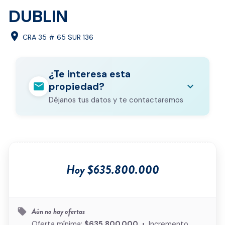
DUBLIN
location_on
CRA 35 # 65 SUR 136
¿Te interesa esta
mail
expand_more
propiedad?
Déjanos tus datos y te contactaremos
Nombre completo
*
Correo electrónico
*
Hoy $635.800.000
Teléfono
*
Ciudad
*
Aún no hay ofertas
local_offer
Oferta mínima:
$635.800.000
• Incremento