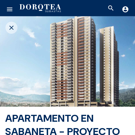
search
menu
account_circle
close
APARTAMENTO EN
SABANETA - PROYECTO