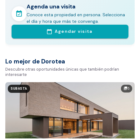
Agenda una visita
event_available
Conoce esta propiedad en persona. Selecciona
En pocos minutos avalúa con este Análisis
el día y hora que más te convenga.
Comparativo de Mercado (inicialmente
Agendar visita
calendar_today
Bogotá y Medellín)
Análisis basado en datos reales:
Estimación del valor de la propiedad en el mercado
Lo mejor de Dorotea
Tiempo promedio de venta en la zona
Descubre otras oportunidades únicas que también podrían
interesarte
Rango de precios de arriendo en el sector
Valor exclusivo para clientes de Dorotea:
5
photo_library
SUBASTA
20.000 COP
REALIZAR AVALÚO AHORA