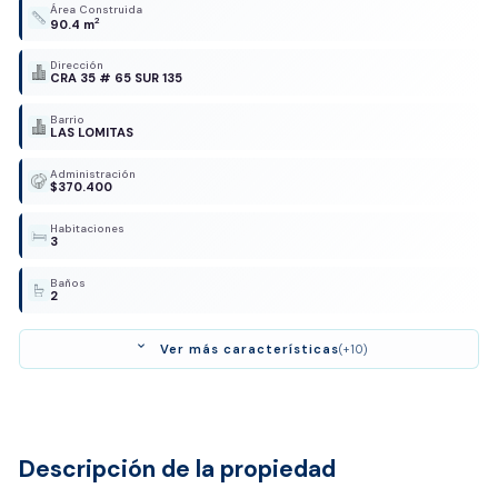
Área Construida
2
90.4 m
Dirección
CRA 35 # 65 SUR 135
Barrio
LAS LOMITAS
Administración
$370.400
Habitaciones
3
Baños
2
expand_more
Ver más características
(+10)
Descripción de la propiedad