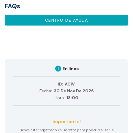
FAQs
CENTRO DE AYUDA
info
En línea
ID:
ACIV
Fecha:
30 De Nov De 2026
Hora:
18:00
Importante!
Debes estar registrado en Dorotea para poder realizar la