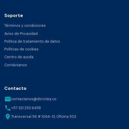
Soporte
Términos y condiciones
Aviso de Privacidad
Política de tratamiento de datos
Políticas de cookies
Centro de ayuda
Contáctanos
Contacto
email
contactanos@dorotea.co
phone
+57 321 253 6458
location_on
Transversal 56 # 106A-13, Oficina 502