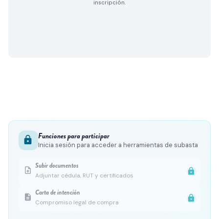
inscripción.
Funciones para participar
lock
Inicia sesión para acceder a herramientas de subasta
Subir documentos
upload_file
lock
Adjuntar cédula, RUT y certificados
Carta de intención
description
lock
Compromiso legal de compra