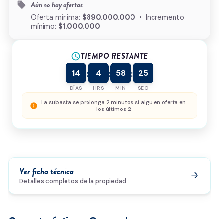
Aún no hay ofertas
local_offer
¿Cómo podemos ayudarte?
Oferta mínima:
$890.000.000
• Incremento
mínimo:
$1.000.000
TIEMPO RESTANTE
schedule
0/500
14
4
58
25
:
:
:
Acepto la
política de privacidad
y el
tratamiento de
datos
*
DÍAS
HRS
MIN
SEG
Enviar solicitud
La subasta se prolonga 2 minutos si alguien oferta en
info
los últimos 2
Ver ficha técnica
arrow_forward
Detalles completos de la propiedad