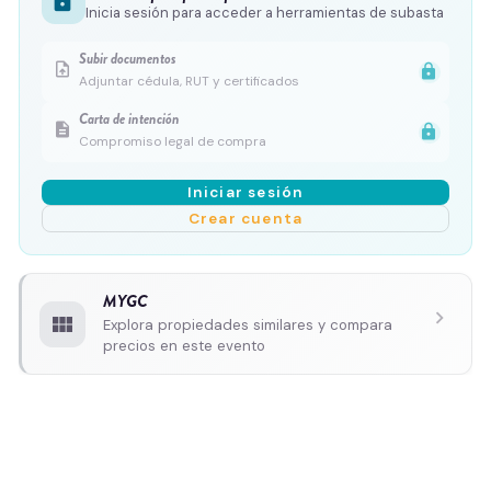
lock
Inicia sesión para acceder a herramientas de subasta
Subir documentos
upload_file
lock
Adjuntar cédula, RUT y certificados
Carta de intención
description
lock
Compromiso legal de compra
Iniciar sesión
Crear cuenta
MYGC
chevron_right
view_module
Explora propiedades similares y compara
precios en este evento