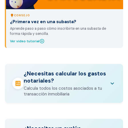
lightbulb
CONSEJO
¿Primera vez en una subasta?
Aprende paso a paso cómo inscribirte en una subasta de
forma rápida y sencilla.
play_circle_outline
Ver video tutorial
¿Necesitas calcular los gastos
notariales?
calculate
keyboard_arrow_down
Calcula todos los costos asociados a tu
transacción inmobiliaria
Los gastos notariales incluyen
escrituración, registro, avalúo bancario, y
calculate