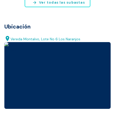
arrow_forward
Ver todas las subastas
Ubicación
location_on
Vereda Montalvo, Lote No 6 Los Naranjos