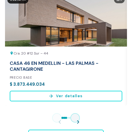
20.000 COP
REALIZAR AVALÚO AHORA
Cra. 20 #12 Sur – 44
location_on
CASA 46 EN MEDELLIN - LAS PALMAS -
CANTAGIRONE
PRECIO BASE
$ 3.873.449.034
arrow_forward
Ver detalles
Vista previa del reporte de avalúo
* Servicio disponible exclusivamente para inmuebles ubicados en
chevron_left
chevron_right
Bogotá y Medellín.