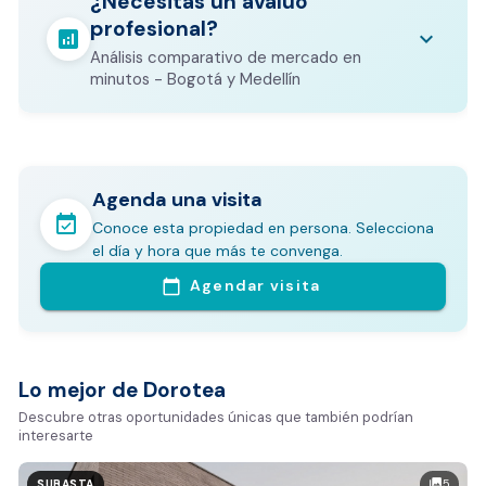
¿Necesitas un avalúo
otros costos legales que varían según el
profesional?
valor del inmueble.
analytics
keyboard_arrow_down
Análisis comparativo de mercado en
CALCULADORA DE GASTOS NOTARIALES
minutos - Bogotá y Medellín
Agenda una visita
event_available
Conoce esta propiedad en persona. Selecciona
En pocos minutos avalúa con este Análisis
el día y hora que más te convenga.
Comparativo de Mercado (inicialmente
Agendar visita
calendar_today
Bogotá y Medellín)
Análisis basado en datos reales:
Estimación del valor de la propiedad en el mercado
Lo mejor de Dorotea
Tiempo promedio de venta en la zona
Descubre otras oportunidades únicas que también podrían
interesarte
Rango de precios de arriendo en el sector
Valor exclusivo para clientes de Dorotea:
5
photo_library
SUBASTA