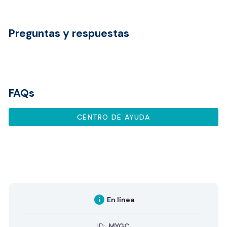
Preguntas y respuestas
FAQs
CENTRO DE AYUDA
info
En línea
ID:
MYGC