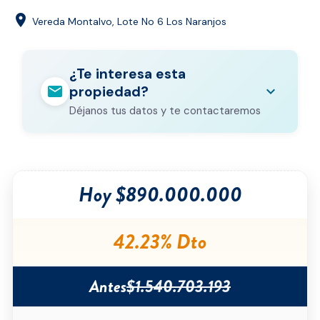
location_on
Vereda Montalvo, Lote No 6 Los Naranjos
¿Te interesa esta
mail
expand_more
propiedad?
Déjanos tus datos y te contactaremos
Nombre completo
*
Hoy $890.000.000
Correo electrónico
*
Teléfono
*
42.23% Dto
Ciudad
*
Antes
$1.540.703.193
Tipo de inmueble
*