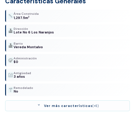
Características Generales
Área Construida
2
1,297.5m
Dirección
Lote No 6 Los Naranjos
Barrio
Vereda Montalvo
Administración
$0
Antigüedad
3 años
Remodelado
No
expand_more
Ver más características
(+6)