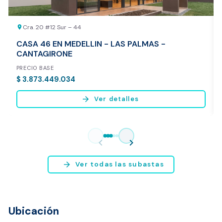
Cra. 20 #12 Sur – 44
location_on
CASA 46 EN MEDELLIN - LAS PALMAS -
CANTAGIRONE
PRECIO BASE
$ 3.873.449.034
arrow_forward
Ver detalles
Vista previa del reporte de avalúo
* Servicio disponible exclusivamente para inmuebles ubicados en
chevron_left
chevron_right
Bogotá y Medellín.
arrow_forward
Ver todas las subastas
Ubicación