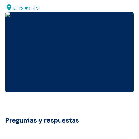
location_on
Cl. 15 #3-49
Preguntas y respuestas