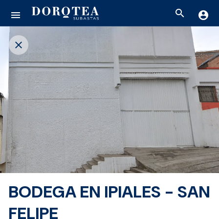
search
menu
account_circle
close
BODEGA EN IPIALES - SAN
FELIPE