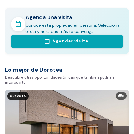
Agenda una visita
event_available
Conoce esta propiedad en persona. Selecciona
En pocos minutos avalúa con este Análisis
el día y hora que más te convenga.
Comparativo de Mercado (inicialmente
Agendar visita
calendar_today
Bogotá y Medellín)
Análisis basado en datos reales:
Estimación del valor de la propiedad en el mercado
Lo mejor de Dorotea
Tiempo promedio de venta en la zona
Descubre otras oportunidades únicas que también podrían
interesarte
Rango de precios de arriendo en el sector
Valor exclusivo para clientes de Dorotea:
5
photo_library
SUBASTA
20.000 COP
REALIZAR AVALÚO AHORA