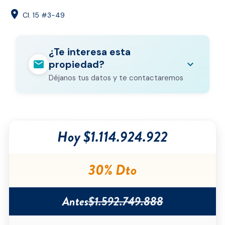
location_on
Cl. 15 #3-49
¿Te interesa esta
mail
expand_more
propiedad?
Déjanos tus datos y te contactaremos
Nombre completo
*
Hoy $1.114.924.922
Correo electrónico
*
Teléfono
*
30% Dto
Ciudad
*
Antes
$1.592.749.888
Tipo de inmueble
*