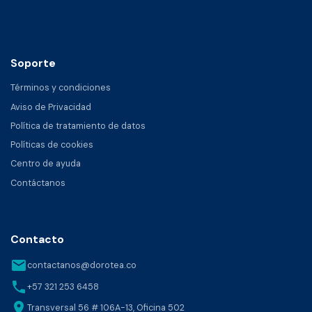
Soporte
Términos y condiciones
Aviso de Privacidad
Política de tratamiento de datos
Políticas de cookies
Centro de ayuda
Contáctanos
Contacto
email
contactanos@dorotea.co
phone
+57 321 253 6458
location_on
Transversal 56 # 106A-13, Oficina 502