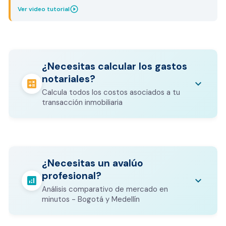
play_circle_outline
Ver video tutorial
¿Necesitas calcular los gastos
notariales?
calculate
keyboard_arrow_down
Calcula todos los costos asociados a tu
transacción inmobiliaria
Los gastos notariales incluyen
escrituración, registro, avalúo bancario, y
calculate
¿Necesitas un avalúo
otros costos legales que varían según el
profesional?
valor del inmueble.
analytics
keyboard_arrow_down
Análisis comparativo de mercado en
CALCULADORA DE GASTOS NOTARIALES
minutos - Bogotá y Medellín