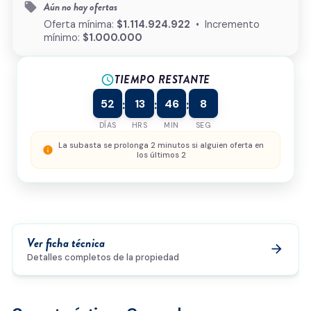
Aún no hay ofertas
local_offer
¿Cómo podemos ayudarte?
Oferta mínima:
$1.114.924.922
• Incremento
mínimo:
$1.000.000
TIEMPO RESTANTE
schedule
0/500
52
13
46
8
:
:
:
Acepto la
política de privacidad
y el
tratamiento de
datos
*
DÍAS
HRS
MIN
SEG
Enviar solicitud
La subasta se prolonga 2 minutos si alguien oferta en
info
los últimos 2
Ver ficha técnica
arrow_forward
Detalles completos de la propiedad