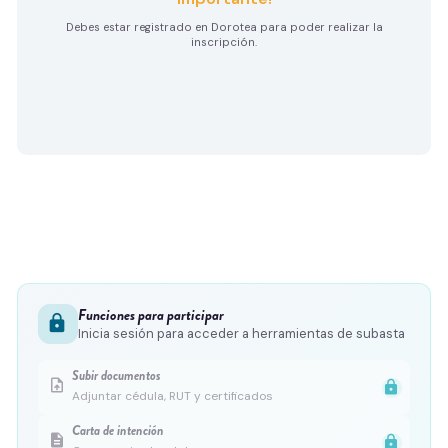
Debes estar registrado en Dorotea para poder realizar la
inscripción.
Funciones para participar
lock
Inicia sesión para acceder a herramientas de subasta
Subir documentos
upload_file
lock
Adjuntar cédula, RUT y certificados
Carta de intención
description
lock