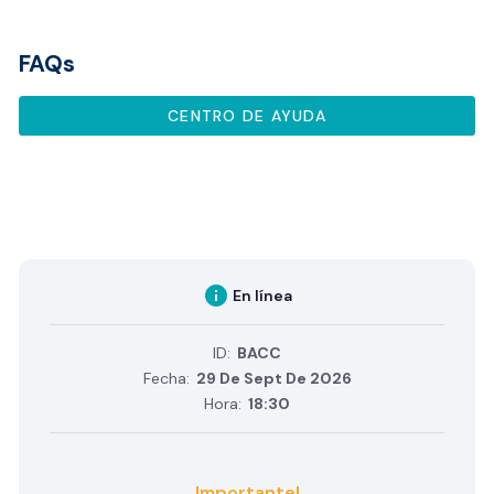
FAQs
CENTRO DE AYUDA
info
En línea
ID:
BACC
Fecha:
29 De Sept De 2026
Hora:
18:30
Importante!