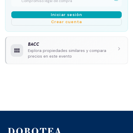
Compromiso legal de compra
Iniciar sesión
Crear cuenta
BACC
chevron_right
view_module
Explora propiedades similares y compara
precios en este evento