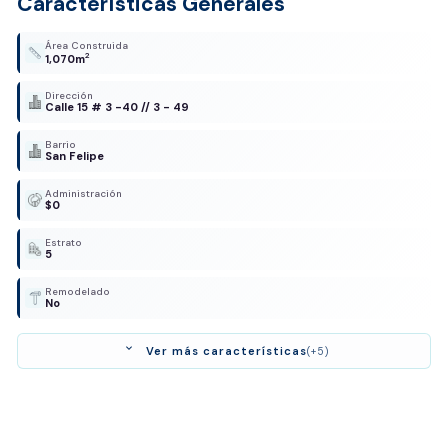
Características Generales
Área Construida
2
1,070m
Dirección
Calle 15 # 3 -40 // 3 - 49
Barrio
San Felipe
Administración
$0
Estrato
5
Remodelado
No
expand_more
Ver más características
(+5)