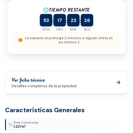
TIEMPO RESTANTE
¿Cómo podemos ayudarte?
schedule
53
17
23
26
:
:
:
DÍAS
HRS
MIN
SEG
0/500
La subasta se prolonga 2 minutos si alguien oferta en
info
los últimos 2
Acepto la
política de privacidad
y el
tratamiento de
datos
*
Enviar solicitud
Ver ficha técnica
arrow_forward
Detalles completos de la propiedad
Características Generales
Área Construida
2
1,227m