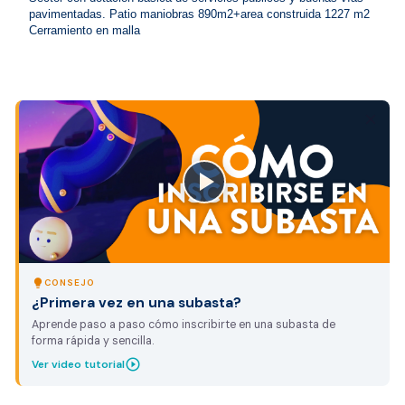
pavimentadas. Patio maniobras 890m2+area construida 1227 m2 
Cerramiento en malla
close
lightbulb
CONSEJO
¿Primera vez en una subasta?
Aprende paso a paso cómo inscribirte en una subasta de
forma rápida y sencilla.
play_circle_outline
Ver video tutorial