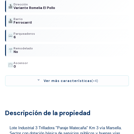
Dirección
Variante Romelia El Pollo
Barrio
Ferrocarril
Parqueaderos
6
Remodelado
No
Ascensor
0
expand_more
Ver más características
(+4)
Descripción de la propiedad
Lote Industrial 3 Trilladora "Paraje Matecaña" Km 3 vía Marsella. 
Sector con dotación básica de servicios públicos y buenas vías 