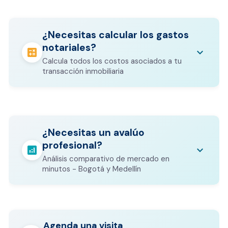
¿Necesitas calcular los gastos
notariales?
calculate
keyboard_arrow_down
Calcula todos los costos asociados a tu
transacción inmobiliaria
Los gastos notariales incluyen
escrituración, registro, avalúo bancario, y
calculate
¿Necesitas un avalúo
otros costos legales que varían según el
profesional?
valor del inmueble.
analytics
keyboard_arrow_down
Análisis comparativo de mercado en
CALCULADORA DE GASTOS NOTARIALES
minutos - Bogotá y Medellín
Agenda una visita