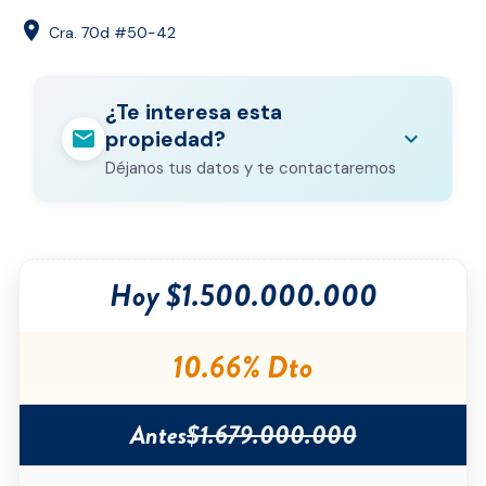
location_on
Cra. 70d #50-42
¿Te interesa esta
mail
expand_more
propiedad?
Déjanos tus datos y te contactaremos
Nombre completo
*
Hoy $1.500.000.000
Correo electrónico
*
Teléfono
*
10.66% Dto
Ciudad
*
Antes
$1.679.000.000
Tipo de inmueble
*