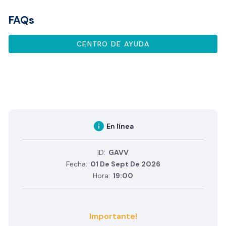
FAQs
CENTRO DE AYUDA
info
En línea
ID:
GAVV
Fecha:
01 De Sept De 2026
Hora:
19:00
Importante!