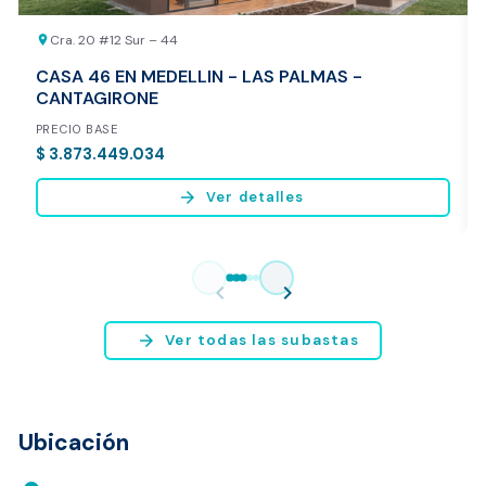
Cra. 20 #12 Sur – 44
location_on
CASA 46 EN MEDELLIN - LAS PALMAS -
CANTAGIRONE
PRECIO BASE
$ 3.873.449.034
arrow_forward
Ver detalles
Vista previa del reporte de avalúo
* Servicio disponible exclusivamente para inmuebles ubicados en
chevron_left
chevron_right
Bogotá y Medellín.
arrow_forward
Ver todas las subastas
Ubicación