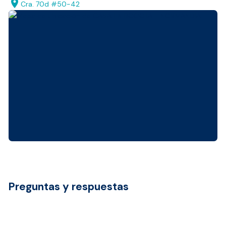
location_on
Cra. 70d #50-42
Preguntas y respuestas