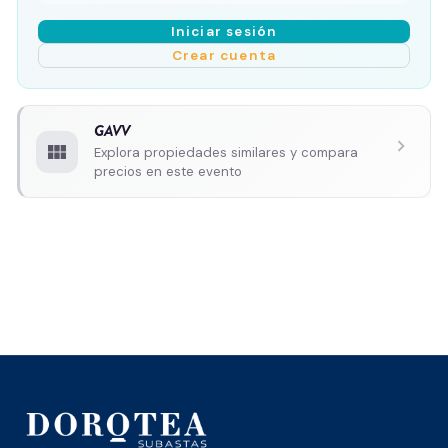
Iniciar sesión
Crear cuenta
GAVV
chevron_right
view_module
Explora propiedades similares y compara
precios en este evento