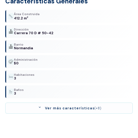
Características Generales
Área Construida
2
412.2 m
Dirección
Carrera 70 D # 50-42
Barrio
Normandia
Administración
$0
Habitaciones
3
Baños
3
expand_more
Ver más características
(+8)