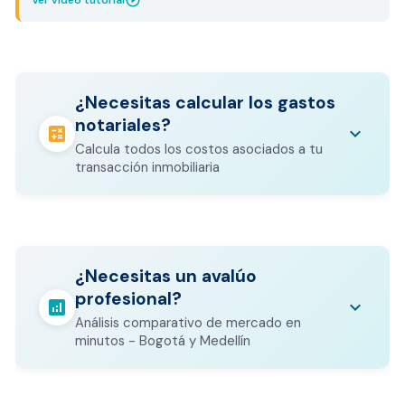
play_circle_outline
Ver video tutorial
¿Necesitas calcular los gastos
notariales?
calculate
keyboard_arrow_down
Calcula todos los costos asociados a tu
transacción inmobiliaria
Los gastos notariales incluyen
escrituración, registro, avalúo bancario, y
calculate
¿Necesitas un avalúo
otros costos legales que varían según el
profesional?
valor del inmueble.
analytics
keyboard_arrow_down
Análisis comparativo de mercado en
CALCULADORA DE GASTOS NOTARIALES
minutos - Bogotá y Medellín