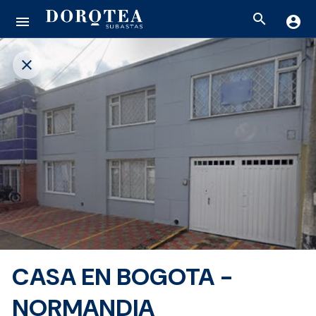
search
menu
account_circle
close
CASA EN BOGOTA -
NORMANDIA