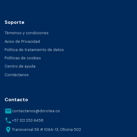
Soporte
Términos y condiciones
Aviso de Privacidad
Política de tratamiento de datos
Políticas de cookies
Centro de ayuda
Contáctanos
Contacto
email
contactanos@dorotea.co
phone
+57 321 253 6458
location_on
Transversal 56 # 106A-13, Oficina 502