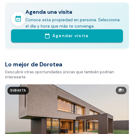
Agenda una visita
event_available
Conoce esta propiedad en persona. Selecciona
En pocos minutos avalúa con este Análisis
el día y hora que más te convenga.
Comparativo de Mercado (inicialmente
Agendar visita
calendar_today
Bogotá y Medellín)
Análisis basado en datos reales:
Estimación del valor de la propiedad en el mercado
Lo mejor de Dorotea
Tiempo promedio de venta en la zona
Descubre otras oportunidades únicas que también podrían
interesarte
Rango de precios de arriendo en el sector
Valor exclusivo para clientes de Dorotea:
5
photo_library
SUBASTA
20.000 COP
REALIZAR AVALÚO AHORA