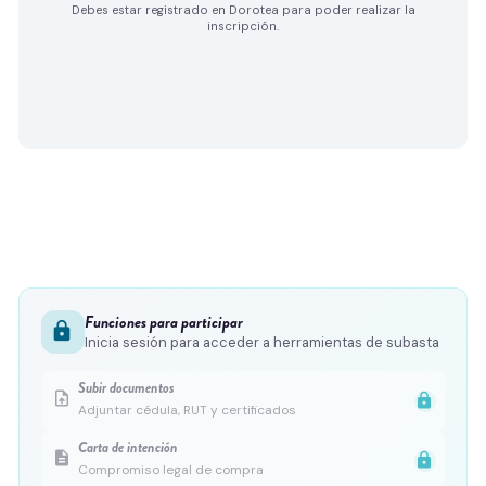
Debes estar registrado en Dorotea para poder realizar la
inscripción.
Funciones para participar
lock
Inicia sesión para acceder a herramientas de subasta
Subir documentos
upload_file
lock
Adjuntar cédula, RUT y certificados
Carta de intención
description
lock
Compromiso legal de compra