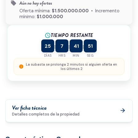
Aún no hay ofertas
local_offer
¿Cómo podemos ayudarte?
Oferta mínima:
$1.500.000.000
• Incremento
mínimo:
$1.000.000
TIEMPO RESTANTE
schedule
0/500
25
7
41
51
:
:
:
Acepto la
política de privacidad
y el
tratamiento de
datos
*
DÍAS
HRS
MIN
SEG
Enviar solicitud
La subasta se prolonga 2 minutos si alguien oferta en
info
los últimos 2
Ver ficha técnica
arrow_forward
Detalles completos de la propiedad