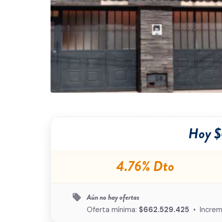
Hoy $
4.76% Dto
Aún no hay ofertas
local_offer
Oferta mínima:
$662.529.425
• Increm