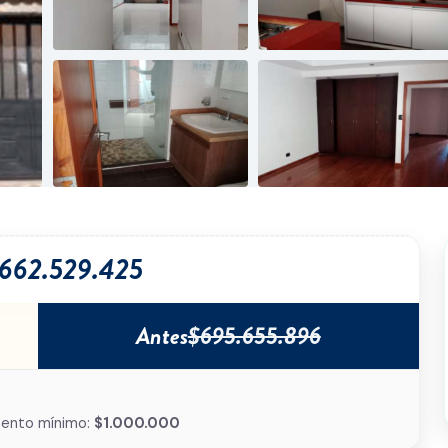
662.529.425
Antes
$695.655.896
ento mínimo:
$1.000.000