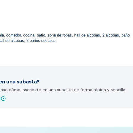
ala, comedor, cocina, patio, zona de ropas, hall de alcobas, 2 alcobas, baño 
all de alcobas, 2 baños sociales.
en una subasta?
so cómo inscribirte en una subasta de forma rápida y sencilla.
play_circle_outline
l