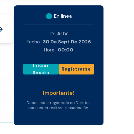
info
En línea
_forward
ID:
ALIV
Fecha:
30 De Sept De 2026
Hora:
00:00
Iniciar
Registrarse
Sesión
Importante!
Debes estar registrado en Dorotea
para poder realizar la inscripción.