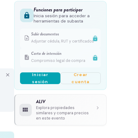
Funciones para participar
lock
Inicia sesión para acceder a
herramientas de subasta
Subir documentos
upload_file
lock
Adjuntar cédula, RUT y certificados
Carta de intención
description
lock
Compromiso legal de compra
Iniciar
Crear
close
sesión
cuenta
ALIV
chevron_right
Explora propiedades
view_module
similares y compara precios
en este evento