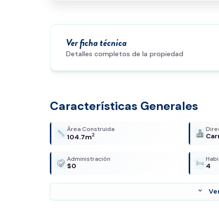
Ver ficha técnica
Detalles completos de la propiedad
Características Generales
Área Construida
Dire
2
Car
104.7m
Administración
Habi
$0
4
expand_more
Ve