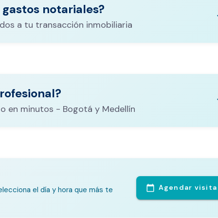
 gastos notariales?
keyboa
dos a tu transacción inmobiliaria
ituración,
costos
rofesional?
CALCULADORA DE GASTOS NOTARIALES
el
keyboa
o en minutos - Bogotá y Medellín
Agendar visita
calendar_today
lecciona el día y hora que más te