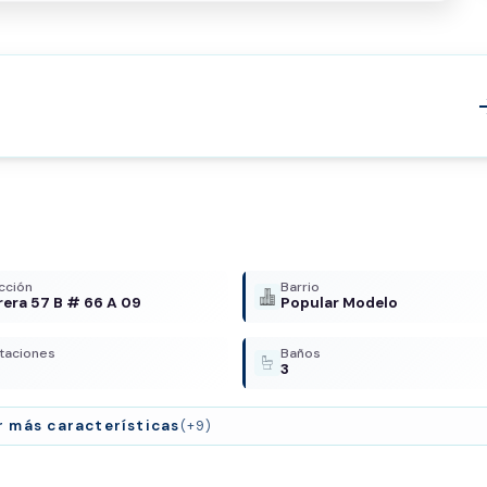
arrow
cción
Barrio
rera 57 B # 66 A 09
Popular Modelo
taciones
Baños
3
r más características
(+9)