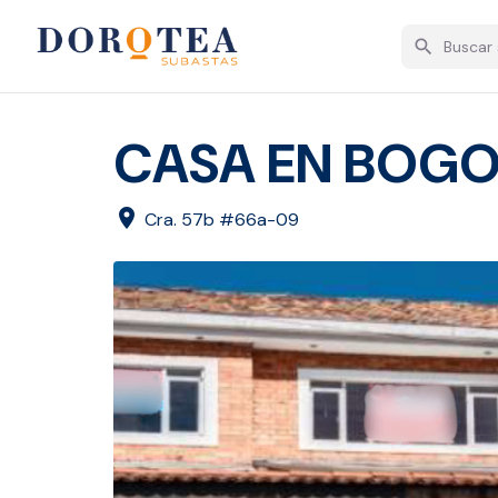
search
CASA EN BOGO
location_on
Cra. 57b #66a-09