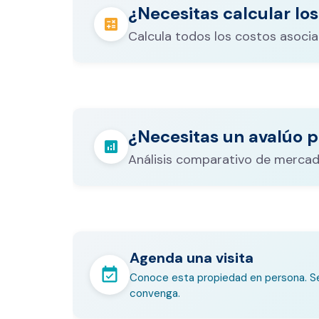
¿Necesitas calcular los
calculate
Calcula todos los costos asocia
Los gastos notariales incluyen escr
registro, avalúo bancario, y otros 
calculate
¿Necesitas un avalúo p
legales que varían según el valor d
analytics
inmueble.
Análisis comparativo de mercad
Agenda una visita
event_available
Conoce esta propiedad en persona. Se
convenga.