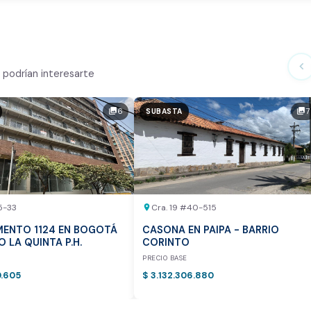
te Análisis
ialmente
chevron_left
podrían interesarte
n el mercado
6
7
photo_library
photo_library
SUBASTA
tor
otea:
Vista previa del reporte de avalúo
5-33
Cra. 19 #40-515
location_on
ENTO 1124 EN BOGOTÁ
CASONA EN PAIPA - BARRIO
IO LA QUINTA P.H.
CORINTO
E
PRECIO BASE
0.605
$ 3.132.306.880
vamente para inmuebles ubicados en Bogotá y Medellín.