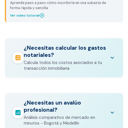
Aprende paso a paso cómo inscribirte en una subasta de
forma rápida y sencilla.
play_circle_outline
Ver video tutorial
¿Necesitas calcular los gastos
notariales?
calculate
keyboard_arrow_down
Calcula todos los costos asociados a tu
transacción inmobiliaria
Los gastos notariales incluyen
escrituración, registro, avalúo bancario, y
calculate
¿Necesitas un avalúo
otros costos legales que varían según el
profesional?
valor del inmueble.
analytics
keyboard_arrow_down
Análisis comparativo de mercado en
CALCULADORA DE GASTOS NOTARIALES
minutos - Bogotá y Medellín