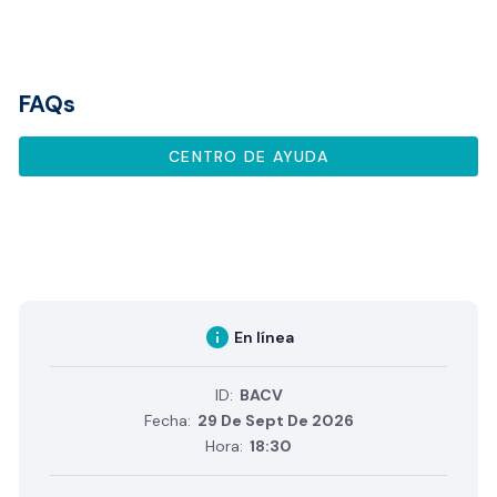
FAQs
CENTRO DE AYUDA
info
En línea
ID:
BACV
Fecha:
29 De Sept De 2026
Hora:
18:30