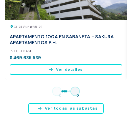
Cl. 74 Sur #35-72
location_on
APARTAMENTO 1004 EN SABANETA - SAKURA
APARTAMENTOS P.H.
PRECIO BASE
$ 469.635.539
arrow_forward
Ver detalles
Vista previa del reporte de avalúo
* Servicio disponible exclusivamente para inmuebles ubicados en
chevron_left
chevron_right
Bogotá y Medellín.
arrow_forward
Ver todas las subastas