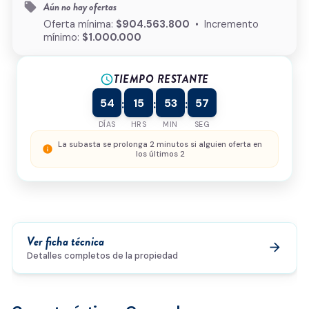
Aún no hay ofertas
local_offer
¿Cómo podemos ayudarte?
Oferta mínima:
$904.563.800
• Incremento
mínimo:
$1.000.000
TIEMPO RESTANTE
schedule
0/500
54
15
53
57
:
:
:
Acepto la
política de privacidad
y el
tratamiento de
datos
*
DÍAS
HRS
MIN
SEG
Enviar solicitud
La subasta se prolonga 2 minutos si alguien oferta en
info
los últimos 2
Ver ficha técnica
arrow_forward
Detalles completos de la propiedad