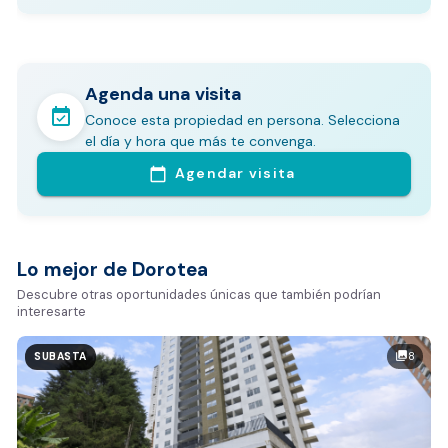
Agenda una visita
event_available
Conoce esta propiedad en persona. Selecciona
En pocos minutos avalúa con este Análisis
el día y hora que más te convenga.
Comparativo de Mercado (inicialmente
Agendar visita
calendar_today
Bogotá y Medellín)
Análisis basado en datos reales:
Estimación del valor de la propiedad en el mercado
Lo mejor de Dorotea
Tiempo promedio de venta en la zona
Descubre otras oportunidades únicas que también podrían
interesarte
Rango de precios de arriendo en el sector
Valor exclusivo para clientes de Dorotea:
8
photo_library
SUBASTA
20.000 COP
REALIZAR AVALÚO AHORA