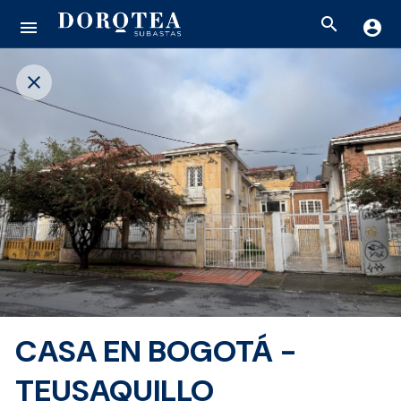
search
menu
account_circle
close
CASA EN BOGOTÁ -
TEUSAQUILLO