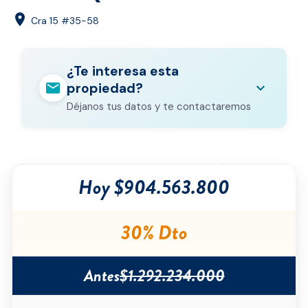
location_on
Cra 15 #35-58
¿Te interesa esta
mail
expand_more
propiedad?
Déjanos tus datos y te contactaremos
Nombre completo
*
Hoy $904.563.800
Correo electrónico
*
Teléfono
*
30% Dto
Ciudad
*
Antes
$1.292.234.000
Tipo de inmueble
*