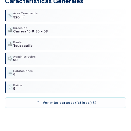
Características Generales
Área Construida
2
320 m
Dirección
Carrera 15 # 35 – 58
Barrio
Teusaquillo
Administración
$0
Habitaciones
6
Baños
5
expand_more
Ver más características
(+8)