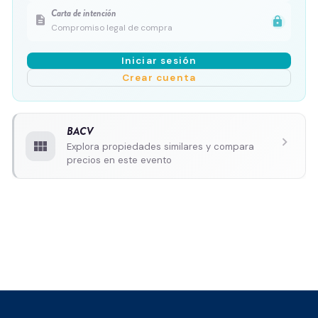
Carta de intención
description
lock
Compromiso legal de compra
Iniciar sesión
Crear cuenta
BACV
chevron_right
view_module
Explora propiedades similares y compara
precios en este evento