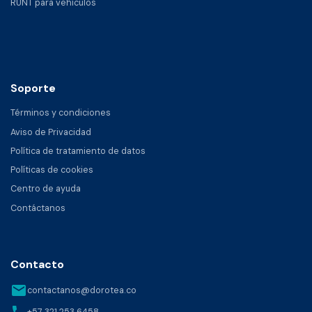
RUNT para vehículos
Soporte
Términos y condiciones
Aviso de Privacidad
Política de tratamiento de datos
Políticas de cookies
Centro de ayuda
Contáctanos
Contacto
email
contactanos@dorotea.co
phone
+57 321 253 6458