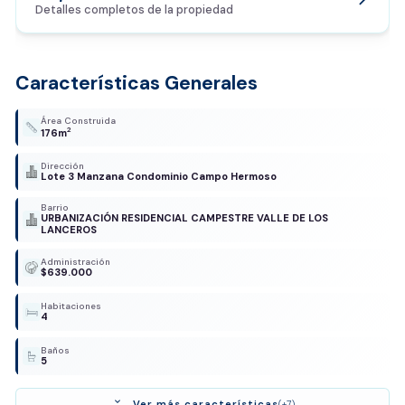
Detalles completos de la propiedad
Características Generales
Área Construida
2
176m
Dirección
Lote 3 Manzana Condominio Campo Hermoso
Barrio
URBANIZACIÓN RESIDENCIAL CAMPESTRE VALLE DE LOS
LANCEROS
Administración
$639.000
Habitaciones
4
Baños
5
expand_more
Ver más características
(+7)