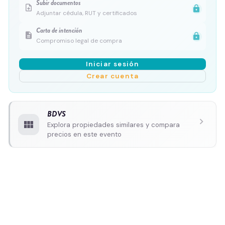
Subir documentos
upload_file
lock
Adjuntar cédula, RUT y certificados
Carta de intención
description
lock
Compromiso legal de compra
Iniciar sesión
Crear cuenta
BDVS
chevron_right
view_module
Explora propiedades similares y compara
precios en este evento