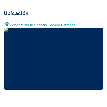
Ubicación
location_on
Condominio Residencial Campo Hermoso