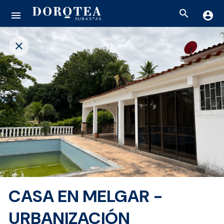
search
menu
account_circle
close
CASA EN MELGAR -
URBANIZACIÓN