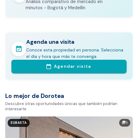
Análisis comparativo de mercado en
CALCULADORA DE GASTOS NOTARIALES
minutos - Bogotá y Medellín
Agenda una visita
event_available
Conoce esta propiedad en persona. Selecciona
En pocos minutos avalúa con este Análisis
el día y hora que más te convenga.
Comparativo de Mercado (inicialmente
Agendar visita
calendar_today
Bogotá y Medellín)
Análisis basado en datos reales:
Estimación del valor de la propiedad en el mercado
Lo mejor de Dorotea
Tiempo promedio de venta en la zona
Descubre otras oportunidades únicas que también podrían
interesarte
Rango de precios de arriendo en el sector
Valor exclusivo para clientes de Dorotea:
5
photo_library
SUBASTA
20.000 COP