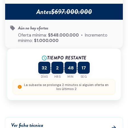
Ciudad
*
Antes
$697.000.000
Tipo de inmueble
*
Aún no hay ofertas
local_offer
¿Cómo podemos ayudarte?
Oferta mínima:
$548.000.000
• Incremento
mínimo:
$1.000.000
TIEMPO RESTANTE
schedule
0/500
32
2
48
17
:
:
:
Acepto la
política de privacidad
y el
tratamiento de
datos
*
DÍAS
HRS
MIN
SEG
Enviar solicitud
La subasta se prolonga 2 minutos si alguien oferta en
info
los últimos 2
Ver ficha técnica
arrow_forward