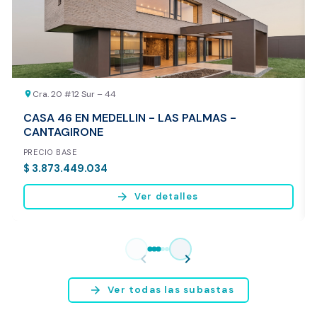
REALIZAR AVALÚO AHORA
Cra. 20 #12 Sur – 44
location_on
CASA 46 EN MEDELLIN - LAS PALMAS -
CANTAGIRONE
PRECIO BASE
$ 3.873.449.034
arrow_forward
Ver detalles
Vista previa del reporte de avalúo
* Servicio disponible exclusivamente para inmuebles ubicados en
chevron_left
chevron_right
Bogotá y Medellín.
arrow_forward
Ver todas las subastas