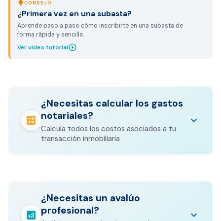
lightbulb
CONSEJO
¿Primera vez en una subasta?
Aprende paso a paso cómo inscribirte en una subasta de
forma rápida y sencilla.
play_circle_outline
Ver video tutorial
¿Necesitas calcular los gastos
notariales?
calculate
keyboard_arrow_down
Calcula todos los costos asociados a tu
transacción inmobiliaria
Los gastos notariales incluyen
escrituración, registro, avalúo bancario, y
calculate
¿Necesitas un avalúo
otros costos legales que varían según el
profesional?
valor del inmueble.
analytics
keyboard_arrow_down