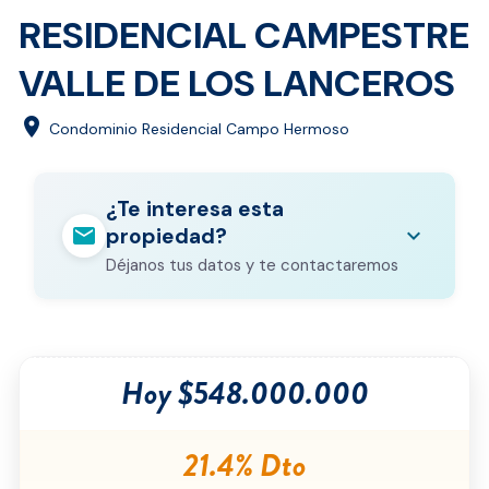
RESIDENCIAL CAMPESTRE
VALLE DE LOS LANCEROS
location_on
Condominio Residencial Campo Hermoso
¿Te interesa esta
mail
expand_more
propiedad?
Déjanos tus datos y te contactaremos
Nombre completo
*
Hoy $548.000.000
Correo electrónico
*
Teléfono
*
21.4% Dto