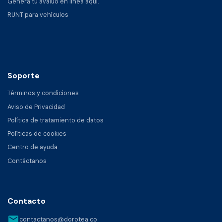
Genera tu avalúo en línea aquí.
RUNT para vehículos
Soporte
Términos y condiciones
Aviso de Privacidad
Política de tratamiento de datos
Políticas de cookies
Centro de ayuda
Contáctanos
Contacto
email
contactanos@dorotea.co