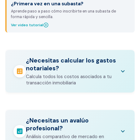
¿Primera vez en una subasta?
Aprende paso a paso cómo inscribirte en una subasta de
forma rápida y sencilla.
play_circle_outline
Ver video tutorial
¿Necesitas calcular los gastos
notariales?
calculate
keyboard_arrow_down
Calcula todos los costos asociados a tu
transacción inmobiliaria
Los gastos notariales incluyen
escrituración, registro, avalúo bancario, y
calculate
¿Necesitas un avalúo
otros costos legales que varían según el
profesional?
valor del inmueble.
analytics
keyboard_arrow_down
Análisis comparativo de mercado en