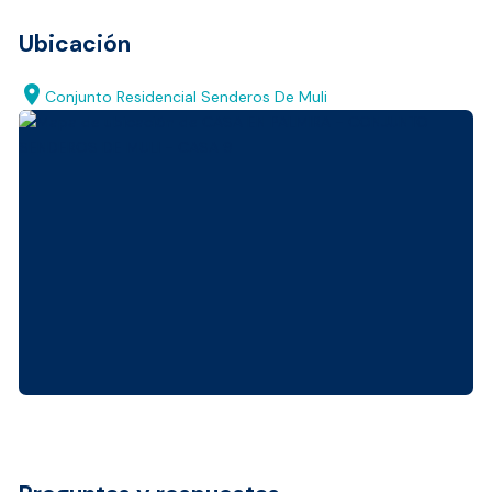
Ubicación
location_on
Conjunto Residencial Senderos De Muli