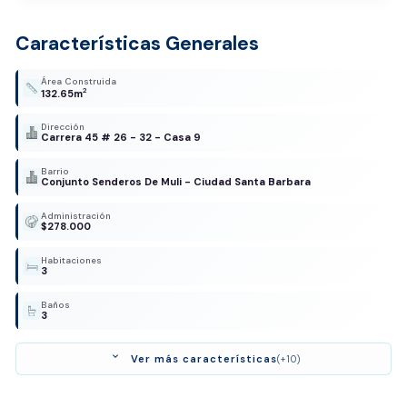
Características Generales
Área Construida
2
132.65m
Dirección
Carrera 45 # 26 - 32 - Casa 9
Barrio
Conjunto Senderos De Muli - Ciudad Santa Barbara
Administración
$278.000
Habitaciones
3
Baños
3
expand_more
Ver más características
(+10)