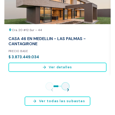
Cra. 20 #12 Sur – 44
location_on
CASA 46 EN MEDELLIN - LAS PALMAS -
CANTAGIRONE
PRECIO BASE
$ 3.873.449.034
arrow_forward
Ver detalles
Vista previa del reporte de avalúo
* Servicio disponible exclusivamente para inmuebles ubicados en
chevron_left
chevron_right
Bogotá y Medellín.
arrow_forward
Ver todas las subastas