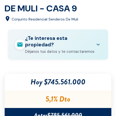
DE MULI - CASA 9
location_on
Conjunto Residencial Senderos De Muli
¿Te interesa esta
mail
expand_more
propiedad?
Déjanos tus datos y te contactaremos
Nombre completo
*
Hoy $745.561.000
Correo electrónico
*
Teléfono
*
5,1% Dto
Ciudad
*
Antes
$785.561.000