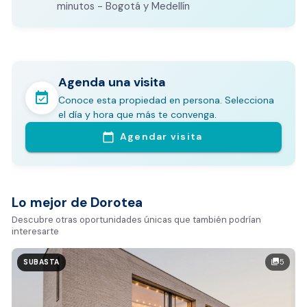
CALCULADORA DE GASTOS NOTARIALES
minutos - Bogotá y Medellín
Agenda una visita
event_available
Conoce esta propiedad en persona. Selecciona
En pocos minutos avalúa con este Análisis
el día y hora que más te convenga.
Comparativo de Mercado (inicialmente
Agendar visita
calendar_today
Bogotá y Medellín)
Análisis basado en datos reales:
Estimación del valor de la propiedad en el mercado
Lo mejor de Dorotea
Tiempo promedio de venta en la zona
Descubre otras oportunidades únicas que también podrían
interesarte
Rango de precios de arriendo en el sector
Valor exclusivo para clientes de Dorotea:
5
photo_library
SUBASTA
20.000 COP
REALIZAR AVALÚO AHORA