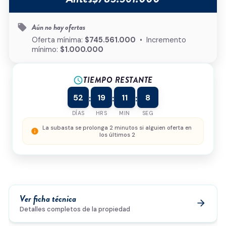
Tipo de inmueble
*
Aún no hay ofertas
local_offer
¿Cómo podemos ayudarte?
Oferta mínima:
$745.561.000
• Incremento
mínimo:
$1.000.000
TIEMPO RESTANTE
schedule
0/500
52
19
11
8
:
:
:
Acepto la
política de privacidad
y el
tratamiento de
datos
*
DÍAS
HRS
MIN
SEG
Enviar solicitud
La subasta se prolonga 2 minutos si alguien oferta en
info
los últimos 2
Ver ficha técnica
arrow_forward
Detalles completos de la propiedad