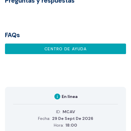
Preguntas y respuestas
FAQs
CENTRO DE AYUDA
info
En línea
ID:
MCAV
Fecha:
29 De Sept De 2026
Hora:
18:00