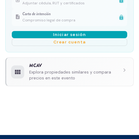
lock
Adjuntar cédula, RUT y certificados
Carta de intención
description
lock
Compromiso legal de compra
Iniciar sesión
Crear cuenta
MCAV
chevron_right
view_module
Explora propiedades similares y compara
precios en este evento