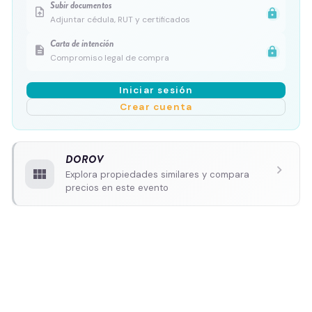
Subir documentos
upload_file
lock
Adjuntar cédula, RUT y certificados
Carta de intención
description
lock
Compromiso legal de compra
Iniciar sesión
Crear cuenta
DOROV
chevron_right
view_module
Explora propiedades similares y compara
precios en este evento