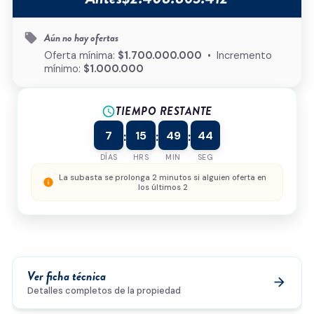
Tipo de inmueble
*
Aún no hay ofertas
local_offer
¿Cómo podemos ayudarte?
Oferta mínima:
$1.700.000.000
• Incremento
mínimo:
$1.000.000
TIEMPO RESTANTE
schedule
0/500
7
15
49
44
:
:
:
Acepto la
política de privacidad
y el
tratamiento de
datos
*
DÍAS
HRS
MIN
SEG
Enviar solicitud
La subasta se prolonga 2 minutos si alguien oferta en
info
los últimos 2
Ver ficha técnica
arrow_forward
Detalles completos de la propiedad