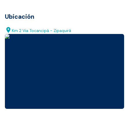
Ubicación
location_on
Km 2 Via Tocancipá - Zipaquirá