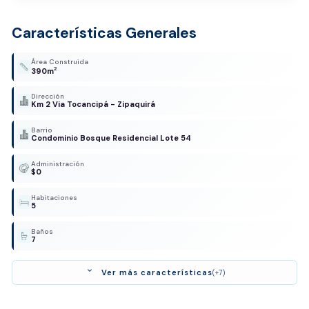
Características Generales
Área Construida
2
390m
Dirección
Km 2 Via Tocancipá - Zipaquirá
Barrio
Condominio Bosque Residencial Lote 54
Administración
$0
Habitaciones
5
Baños
7
expand_more
Ver más características
(+7)