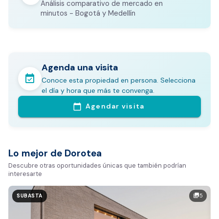
Análisis comparativo de mercado en
CALCULADORA DE GASTOS NOTARIALES
minutos - Bogotá y Medellín
Agenda una visita
event_available
Conoce esta propiedad en persona. Selecciona
En pocos minutos avalúa con este Análisis
el día y hora que más te convenga.
Comparativo de Mercado (inicialmente
Agendar visita
calendar_today
Bogotá y Medellín)
Análisis basado en datos reales:
Estimación del valor de la propiedad en el mercado
Lo mejor de Dorotea
Tiempo promedio de venta en la zona
Descubre otras oportunidades únicas que también podrían
interesarte
Rango de precios de arriendo en el sector
Valor exclusivo para clientes de Dorotea:
5
photo_library
SUBASTA
20.000 COP