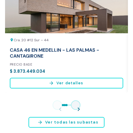
REALIZAR AVALÚO AHORA
Cra. 20 #12 Sur – 44
location_on
CASA 46 EN MEDELLIN - LAS PALMAS -
CANTAGIRONE
PRECIO BASE
$ 3.873.449.034
arrow_forward
Ver detalles
Vista previa del reporte de avalúo
* Servicio disponible exclusivamente para inmuebles ubicados en
chevron_left
chevron_right
Bogotá y Medellín.
arrow_forward
Ver todas las subastas