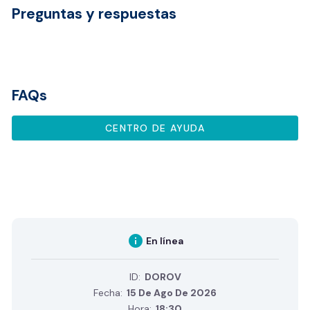
Preguntas y respuestas
FAQs
CENTRO DE AYUDA
info
En línea
ID:
DOROV
Fecha:
15 De Ago De 2026
Hora:
18:30