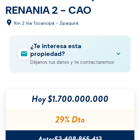
RENANIA 2 - CAO
location_on
Km 2 Via Tocancipá - Zipaquirá
¿Te interesa esta
mail
expand_more
propiedad?
Déjanos tus datos y te contactaremos
Nombre completo
*
Hoy $1.700.000.000
Correo electrónico
*
Teléfono
*
29% Dto
Ciudad
*
Antes
$2.408.865.412