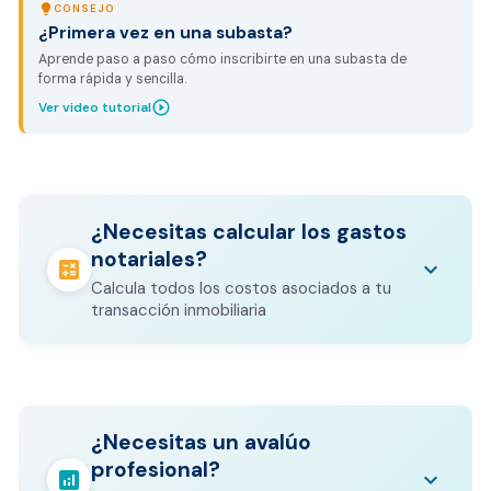
lightbulb
CONSEJO
¿Primera vez en una subasta?
Aprende paso a paso cómo inscribirte en una subasta de
forma rápida y sencilla.
play_circle_outline
Ver video tutorial
¿Necesitas calcular los gastos
notariales?
calculate
keyboard_arrow_down
Calcula todos los costos asociados a tu
transacción inmobiliaria
Los gastos notariales incluyen
escrituración, registro, avalúo bancario, y
calculate
¿Necesitas un avalúo
otros costos legales que varían según el
profesional?
valor del inmueble.
analytics
keyboard_arrow_down