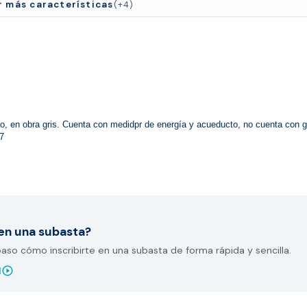
r más características
(+4)
io, en obra gris. Cuenta con medidpr de energía y acueducto, no cuenta con g
77
en una subasta?
so cómo inscribirte en una subasta de forma rápida y sencilla.
play_circle_outline
l