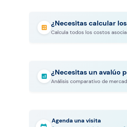
¿Necesitas calcular los
calculate
Calcula todos los costos asocia
Los gastos notariales incluyen escr
registro, avalúo bancario, y otros 
calculate
¿Necesitas un avalúo p
legales que varían según el valor d
analytics
inmueble.
Análisis comparativo de mercad
Agenda una visita