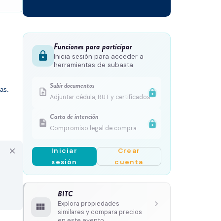
Funciones para participar
lock
Inicia sesión para acceder a
herramientas de subasta
Subir documentos
as. 
upload_file
lock
Adjuntar cédula, RUT y certificados
Carta de intención
description
lock
Compromiso legal de compra
Iniciar
Crear
close
sesión
cuenta
BITC
chevron_right
Explora propiedades
view_module
similares y compara precios
en este evento