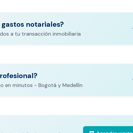
 gastos notariales?
keyboa
dos a tu transacción inmobiliaria
ituración,
costos
rofesional?
CALCULADORA DE GASTOS NOTARIALES
el
keyboa
o en minutos - Bogotá y Medellín