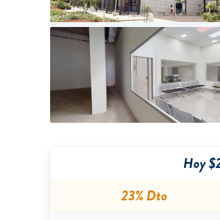
Hoy $
23% Dto