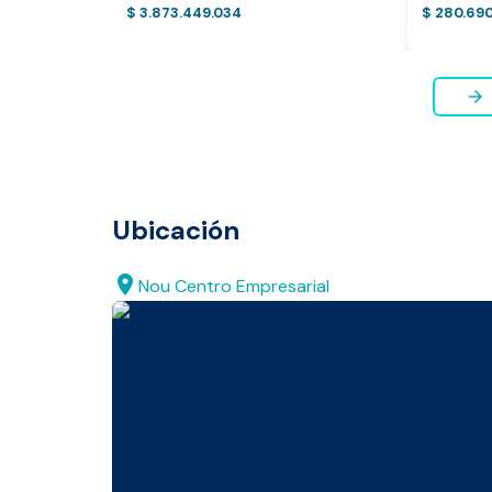
$ 3.873.449.034
$ 280.69
* Servicio disponible exclusi
arrow_forward
Ubicación
location_on
Nou Centro Empresarial