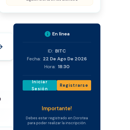
info
En línea
_forward
ID:
BITC
Fecha:
22 De Ago De 2026
Hora:
18:30
Iniciar
Registrarse
Sesión
H
Importante!
Debes estar registrado en Dorotea
para poder realizar la inscripción.