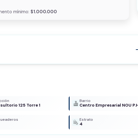
mento mínimo:
$1.000.000
arrow
cción
Barrio
sultorio 125 Torre 1
Centro Empresarial NOU P.
queaderos
Estrato
4