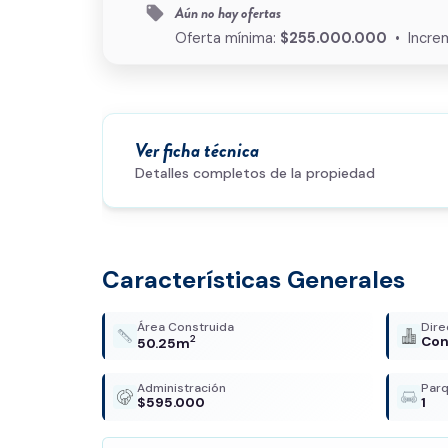
Aún no hay ofertas
local_offer
Oferta mínima:
$255.000.000
• Incre
Ver ficha técnica
Detalles completos de la propiedad
Características Generales
Área Construida
Dire
2
Con
50.25m
Administración
Par
$595.000
1