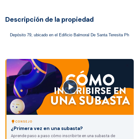
Descripción de la propiedad
close
lightbulb
CONSEJO
¿Primera vez en una subasta?
Aprende paso a paso cómo inscribirte en una subasta de