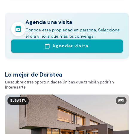
Agenda una visita
event_available
Conoce esta propiedad en persona. Selecciona
En pocos minutos avalúa con este Análisis
el día y hora que más te convenga.
Comparativo de Mercado (inicialmente
Agendar visita
calendar_today
Bogotá y Medellín)
Análisis basado en datos reales:
Estimación del valor de la propiedad en el mercado
Lo mejor de Dorotea
Tiempo promedio de venta en la zona
Descubre otras oportunidades únicas que también podrían
interesarte
Rango de precios de arriendo en el sector
Valor exclusivo para clientes de Dorotea:
5
photo_library
SUBASTA
20.000 COP
REALIZAR AVALÚO AHORA