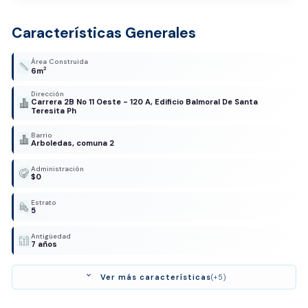
Características Generales
Área Construida
2
6m
Dirección
Carrera 2B No 11 Oeste - 120 A, Edificio Balmoral De Santa
Teresita Ph
Barrio
Arboledas, comuna 2
Administración
$0
Estrato
5
Antigüedad
7 años
expand_more
Ver más características
(+5)