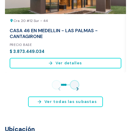
Cra. 20 #12 Sur – 44
location_on
CASA 46 EN MEDELLIN - LAS PALMAS -
CANTAGIRONE
PRECIO BASE
$ 3.873.449.034
arrow_forward
Ver detalles
Vista previa del reporte de avalúo
* Servicio disponible exclusivamente para inmuebles ubicados en
chevron_left
chevron_right
Bogotá y Medellín.
arrow_forward
Ver todas las subastas
Ubicación