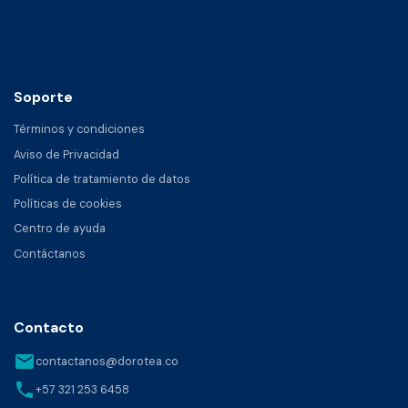
Soporte
Términos y condiciones
Aviso de Privacidad
Política de tratamiento de datos
Políticas de cookies
Centro de ayuda
Contáctanos
Contacto
email
contactanos@dorotea.co
phone
+57 321 253 6458