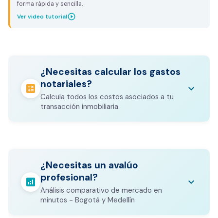
forma rápida y sencilla.
play_circle_outline
Ver video tutorial
¿Necesitas calcular los gastos
notariales?
calculate
keyboard_arrow_down
Calcula todos los costos asociados a tu
transacción inmobiliaria
Los gastos notariales incluyen
escrituración, registro, avalúo bancario, y
calculate
¿Necesitas un avalúo
otros costos legales que varían según el
profesional?
valor del inmueble.
analytics
keyboard_arrow_down
Análisis comparativo de mercado en
CALCULADORA DE GASTOS NOTARIALES
minutos - Bogotá y Medellín