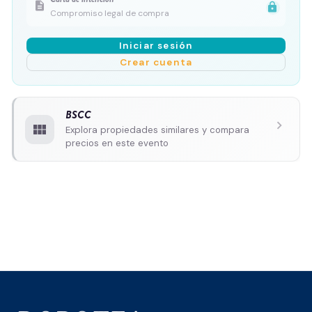
description
lock
Compromiso legal de compra
Iniciar sesión
Crear cuenta
BSCC
chevron_right
view_module
Explora propiedades similares y compara
precios en este evento