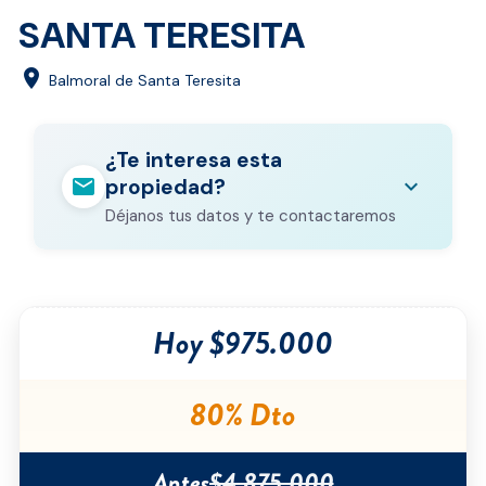
SANTA TERESITA
location_on
Balmoral de Santa Teresita
¿Te interesa esta
mail
expand_more
propiedad?
Déjanos tus datos y te contactaremos
Nombre completo
*
Hoy $975.000
Correo electrónico
*
Teléfono
*
80% Dto
Ciudad
*
Antes
$4.875.000