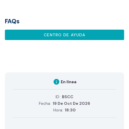
FAQs
CENTRO DE AYUDA
info
En línea
ID:
BSCC
Fecha:
19 De Oct De 2026
Hora:
18:30