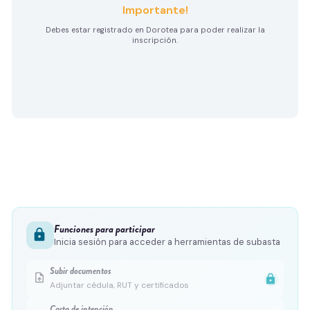
Importante!
Debes estar registrado en Dorotea para poder realizar la
inscripción.
Funciones para participar
lock
Inicia sesión para acceder a herramientas de subasta
Subir documentos
upload_file
lock
Adjuntar cédula, RUT y certificados
Carta de intención