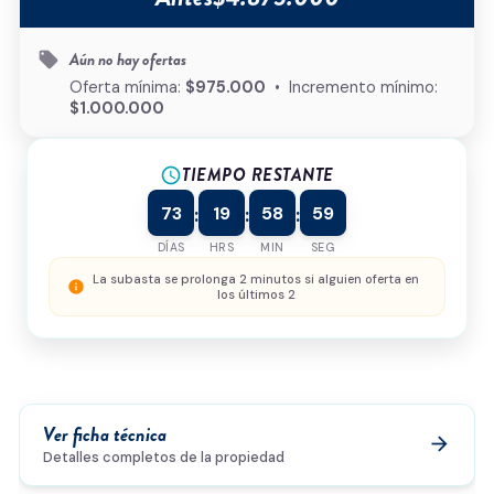
Tipo de inmueble
*
Aún no hay ofertas
local_offer
¿Cómo podemos ayudarte?
Oferta mínima:
$975.000
• Incremento mínimo:
$1.000.000
TIEMPO RESTANTE
schedule
0/500
73
19
58
59
:
:
:
Acepto la
política de privacidad
y el
tratamiento de
datos
*
DÍAS
HRS
MIN
SEG
Enviar solicitud
La subasta se prolonga 2 minutos si alguien oferta en
info
los últimos 2
Ver ficha técnica
arrow_forward
Detalles completos de la propiedad