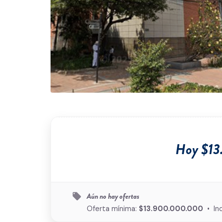
Hoy $1
Aún no hay ofertas
local_offer
Oferta mínima:
$13.900.000.000
• In