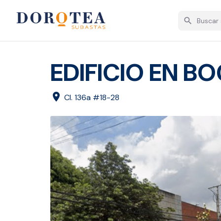
search
EDIFICIO EN B
location_on
Cl. 136a #18-28