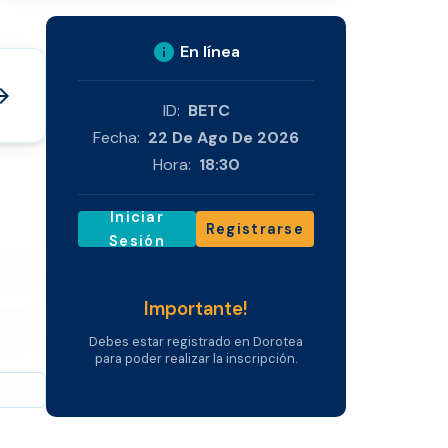
info
En línea
_forward
ID:
BETC
Fecha:
22 De Ago De 2026
Hora:
18:30
Iniciar
Registrarse
Sesión
Importante!
Debes estar registrado en Dorotea
para poder realizar la inscripción.