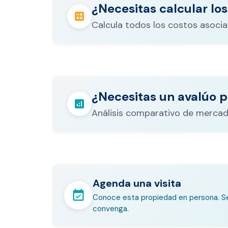
¿Necesitas calcular los
calculate
Calcula todos los costos asocia
Los gastos notariales incluyen escr
registro, avalúo bancario, y otros 
calculate
¿Necesitas un avalúo p
legales que varían según el valor d
analytics
inmueble.
Análisis comparativo de mercad
Agenda una visita
event_available
Conoce esta propiedad en persona. Se
convenga.