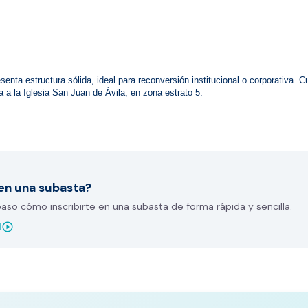
senta estructura sólida, ideal para reconversión institucional o corporativa. Cu
a a la Iglesia San Juan de Ávila, en zona estrato 5.
en una subasta?
so cómo inscribirte en una subasta de forma rápida y sencilla.
play_circle_outline
l