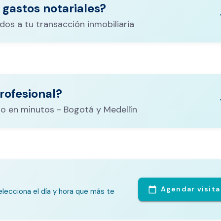
 gastos notariales?
keyboa
dos a tu transacción inmobiliaria
ituración,
costos
rofesional?
CALCULADORA DE GASTOS NOTARIALES
el
keyboa
o en minutos - Bogotá y Medellín
Agendar visita
calendar_today
lecciona el día y hora que más te