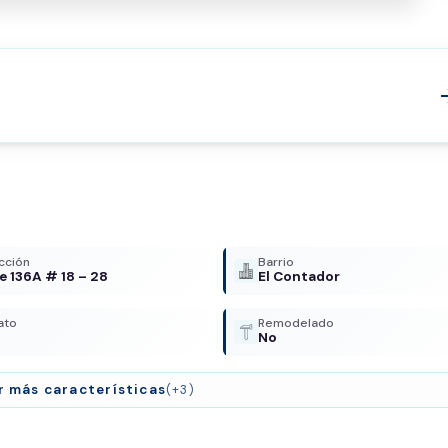
arrow
cción
Barrio
le 136A # 18 – 28
El Contador
ato
Remodelado
No
r más características
(+3)