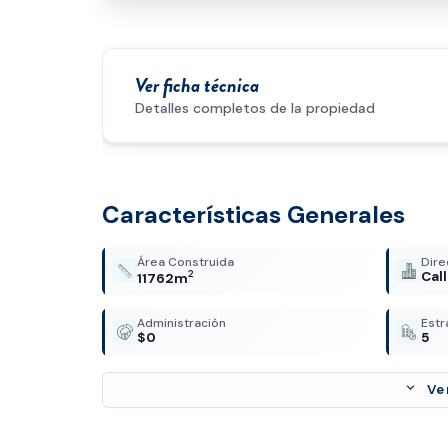
Ver ficha técnica
Detalles completos de la propiedad
Características Generales
Área Construida
Dire
2
Cal
11762m
Administración
Estr
$0
5
expand_more
Ve