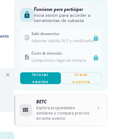
Funciones para participar
lock
Inicia sesión para acceder a
herramientas de subasta
Subir documentos
enta 
upload_file
lock
Adjuntar cédula, RUT y certificados
Carta de intención
description
lock
Compromiso legal de compra
Iniciar
Crear
close
sesión
cuenta
BETC
chevron_right
Explora propiedades
view_module
similares y compara precios
en este evento