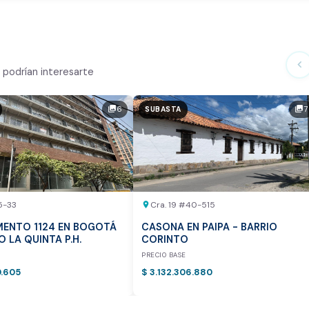
te Análisis
ialmente
chevron_left
podrían interesarte
n el mercado
6
7
photo_library
photo_library
SUBASTA
tor
otea:
Vista previa del reporte de avalúo
5-33
Cra. 19 #40-515
location_on
ENTO 1124 EN BOGOTÁ
CASONA EN PAIPA - BARRIO
IO LA QUINTA P.H.
CORINTO
E
PRECIO BASE
0.605
$ 3.132.306.880
vamente para inmuebles ubicados en Bogotá y Medellín.