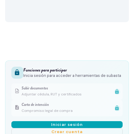
Funciones para participar
lock
Inicia sesión para acceder a herramientas de subasta
Subir documentos
upload_file
lock
Adjuntar cédula, RUT y certificados
Carta de intención
description
lock
Compromiso legal de compra
Iniciar sesión
Crear cuenta