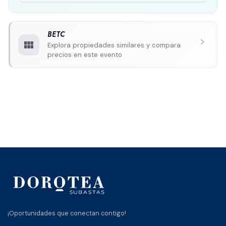
BETC
chevron_right
view_module
Explora propiedades similares y compara
precios en este evento
¡Oportunidades que conectan contigo!