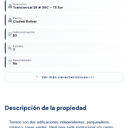
Dirección
Transversal 28 # 59C - 75 Sur
Barrio
Ciudad Bolívar
Administración
$0
Estrato
3
Remodelado
No
expand_more
Ver más características
(+3)
Descripción de la propiedad
Terreno con dos edificaciones independientes, parqueaderos, 
sótano y zonas verdes. Ideal para sede institucional y/o centro 