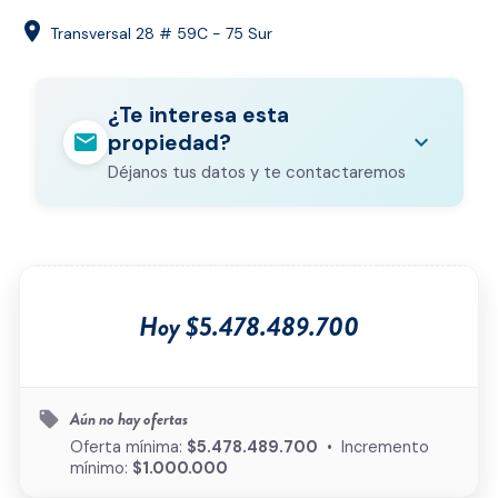
location_on
Transversal 28 # 59C - 75 Sur
¿Te interesa esta
mail
expand_more
propiedad?
Déjanos tus datos y te contactaremos
Nombre completo
*
Correo electrónico
*
Hoy $5.478.489.700
Teléfono
*
Ciudad
*
Aún no hay ofertas
local_offer
Oferta mínima:
$5.478.489.700
• Incremento
mínimo:
$1.000.000
Tipo de inmueble
*