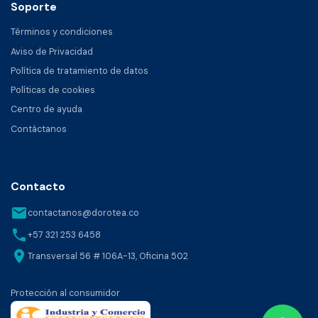
Soporte
Términos y condiciones
Aviso de Privacidad
Política de tratamiento de datos
Políticas de cookies
Centro de ayuda
Contáctanos
Contacto
email
contactanos@dorotea.co
phone
+57 321 253 6458
location_on
Transversal 56 # 106A-13, Oficina 502
Protección al consumidor