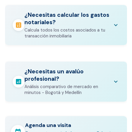
¿Necesitas calcular los gastos
notariales?
calculate
keyboard_arrow_down
Calcula todos los costos asociados a tu
transacción inmobiliaria
Los gastos notariales incluyen
escrituración, registro, avalúo bancario, y
calculate
¿Necesitas un avalúo
otros costos legales que varían según el
profesional?
valor del inmueble.
analytics
keyboard_arrow_down
Análisis comparativo de mercado en
CALCULADORA DE GASTOS NOTARIALES
minutos - Bogotá y Medellín
Agenda una visita