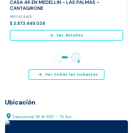
CASA 46 EN MEDELLIN - LAS PALMAS -
CANTAGIRONE
PRECIO BASE
$ 3.873.449.034
arrow_forward
Ver detalles
Vista previa del reporte de avalúo
* Servicio disponible exclusivamente para inmuebles ubicados en
chevron_left
chevron_right
Bogotá y Medellín.
arrow_forward
Ver todas las subastas
Ubicación
location_on
Transversal 28 # 59C - 75 Sur