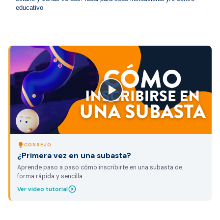
educativo
close
lightbulb
CONSEJO
¿Primera vez en una subasta?
Aprende paso a paso cómo inscribirte en una subasta de
forma rápida y sencilla.
play_circle_outline
Ver video tutorial