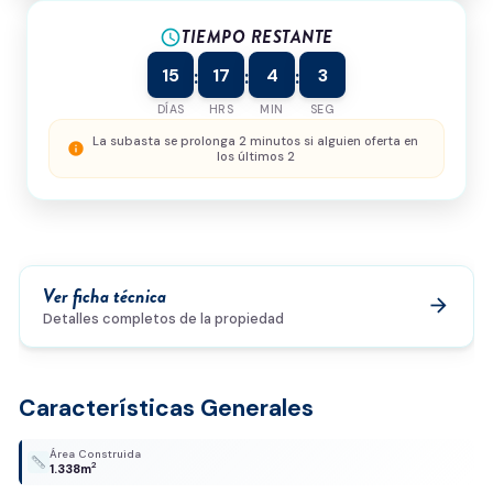
TIEMPO RESTANTE
¿Cómo podemos ayudarte?
schedule
15
17
4
3
:
:
:
DÍAS
HRS
MIN
SEG
0/500
La subasta se prolonga 2 minutos si alguien oferta en
info
los últimos 2
Acepto la
política de privacidad
y el
tratamiento de
datos
*
Enviar solicitud
Ver ficha técnica
arrow_forward
Detalles completos de la propiedad
Características Generales
Área Construida
2
1.338m