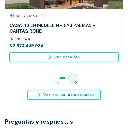
Cra. 20 #12 Sur – 44
location_on
CASA 46 EN MEDELLIN - LAS PALMAS -
CANTAGIRONE
PRECIO BASE
$ 3.873.449.034
arrow_forward
Ver detalles
Vista previa del reporte de avalúo
* Servicio disponible exclusivamente para inmuebles ubicados en
chevron_left
chevron_right
Bogotá y Medellín.
arrow_forward
Ver todas las subastas
Preguntas y respuestas