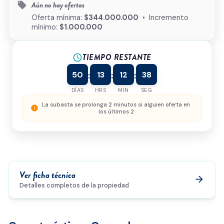
Aún no hay ofertas
local_offer
¿Cómo podemos ayudarte?
Oferta mínima:
$344.000.000
• Incremento
mínimo:
$1.000.000
TIEMPO RESTANTE
schedule
0/500
50
13
12
38
:
:
:
Acepto la
política de privacidad
y el
tratamiento de
datos
*
DÍAS
HRS
MIN
SEG
Enviar solicitud
La subasta se prolonga 2 minutos si alguien oferta en
info
los últimos 2
Ver ficha técnica
arrow_forward
Detalles completos de la propiedad