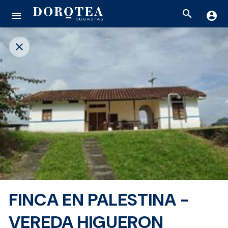
search
menu
account_circle
close
FINCA EN PALESTINA -
VEREDA HIGUERON