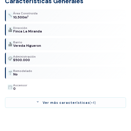
Características Generales
Área Construida
2
10,500m
Dirección
Finca La Miranda
Barrio
Vereda Higueron
Administración
$500.000
Remodelado
No
Ascensor
0
expand_more
Ver más características
(+4)