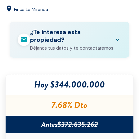
location_on
Finca La Miranda
¿Te interesa esta
mail
expand_more
propiedad?
Déjanos tus datos y te contactaremos
Nombre completo
*
Hoy $344.000.000
Correo electrónico
*
Teléfono
*
7.68% Dto
Ciudad
*
Antes
$372.635.262
Tipo de inmueble
*