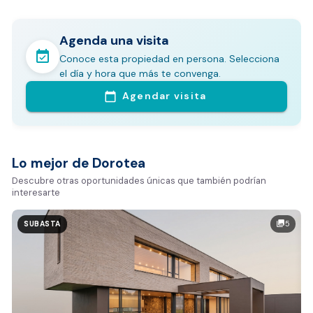
Agenda una visita
event_available
Conoce esta propiedad en persona. Selecciona
En pocos minutos avalúa con este Análisis
el día y hora que más te convenga.
Comparativo de Mercado (inicialmente
Agendar visita
calendar_today
Bogotá y Medellín)
Análisis basado en datos reales:
Estimación del valor de la propiedad en el mercado
Lo mejor de Dorotea
Tiempo promedio de venta en la zona
Descubre otras oportunidades únicas que también podrían
interesarte
Rango de precios de arriendo en el sector
Valor exclusivo para clientes de Dorotea:
5
photo_library
SUBASTA
20.000 COP
REALIZAR AVALÚO AHORA