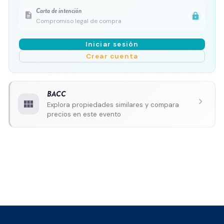
Carta de intención
description
lock
Compromiso legal de compra
Iniciar sesión
Crear cuenta
BACC
chevron_right
view_module
Explora propiedades similares y compara
precios en este evento