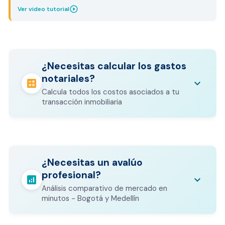
play_circle_outline
Ver video tutorial
¿Necesitas calcular los gastos
notariales?
calculate
keyboard_arrow_down
Calcula todos los costos asociados a tu
transacción inmobiliaria
Los gastos notariales incluyen
escrituración, registro, avalúo bancario, y
calculate
¿Necesitas un avalúo
otros costos legales que varían según el
profesional?
valor del inmueble.
analytics
keyboard_arrow_down
Análisis comparativo de mercado en
CALCULADORA DE GASTOS NOTARIALES
minutos - Bogotá y Medellín