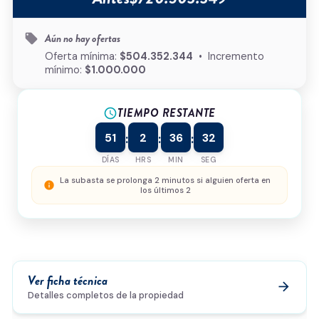
Tipo de inmueble
*
Aún no hay ofertas
local_offer
¿Cómo podemos ayudarte?
Oferta mínima:
$504.352.344
• Incremento
mínimo:
$1.000.000
TIEMPO RESTANTE
schedule
0/500
51
2
36
32
:
:
:
Acepto la
política de privacidad
y el
tratamiento de
datos
*
DÍAS
HRS
MIN
SEG
Enviar solicitud
La subasta se prolonga 2 minutos si alguien oferta en
info
los últimos 2
Ver ficha técnica
arrow_forward
Detalles completos de la propiedad