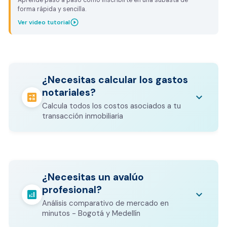
forma rápida y sencilla.
play_circle_outline
Ver video tutorial
¿Necesitas calcular los gastos
notariales?
calculate
keyboard_arrow_down
Calcula todos los costos asociados a tu
transacción inmobiliaria
Los gastos notariales incluyen
escrituración, registro, avalúo bancario, y
calculate
¿Necesitas un avalúo
otros costos legales que varían según el
profesional?
valor del inmueble.
analytics
keyboard_arrow_down
Análisis comparativo de mercado en
CALCULADORA DE GASTOS NOTARIALES
minutos - Bogotá y Medellín