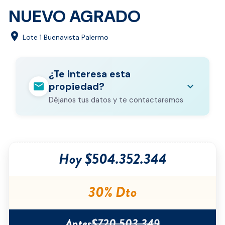
NUEVO AGRADO
location_on
Lote 1 Buenavista Palermo
¿Te interesa esta
mail
expand_more
propiedad?
Déjanos tus datos y te contactaremos
Nombre completo
*
Hoy $504.352.344
Correo electrónico
*
Teléfono
*
30% Dto
Ciudad
*
Antes
$720.503.349