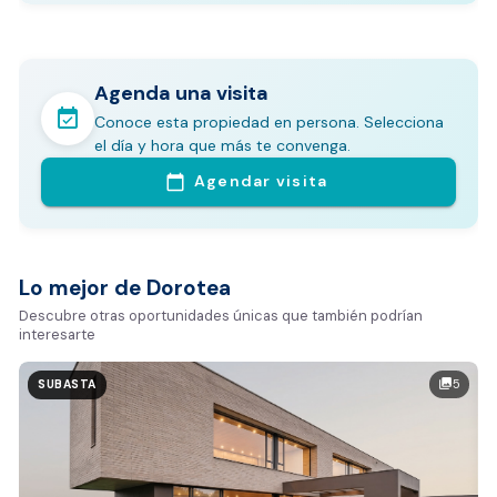
Agenda una visita
event_available
Conoce esta propiedad en persona. Selecciona
En pocos minutos avalúa con este Análisis
el día y hora que más te convenga.
Comparativo de Mercado (inicialmente
Agendar visita
calendar_today
Bogotá y Medellín)
Análisis basado en datos reales:
Estimación del valor de la propiedad en el mercado
Lo mejor de Dorotea
Tiempo promedio de venta en la zona
Descubre otras oportunidades únicas que también podrían
interesarte
Rango de precios de arriendo en el sector
Valor exclusivo para clientes de Dorotea:
5
photo_library
SUBASTA
20.000 COP
REALIZAR AVALÚO AHORA