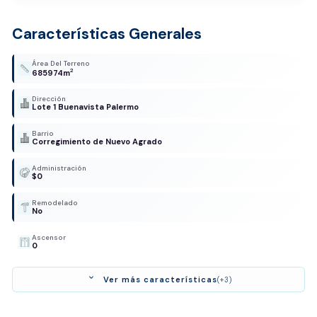
Características Generales
Área Del Terreno
2
685974m
Dirección
Lote 1 Buenavista Palermo
Barrio
Corregimiento de Nuevo Agrado
Administración
$0
Remodelado
No
Ascensor
0
expand_more
Ver más características
(+3)