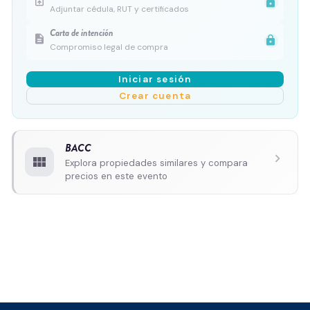
upload_file
lock
Adjuntar cédula, RUT y certificados
Carta de intención
description
lock
Compromiso legal de compra
Iniciar sesión
Crear cuenta
BACC
chevron_right
view_module
Explora propiedades similares y compara
precios en este evento