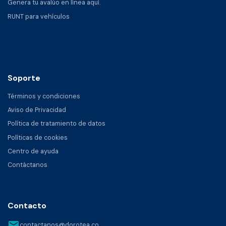
Genera tu avalúo en línea aquí.
RUNT para vehículos
Soporte
Términos y condiciones
Aviso de Privacidad
Política de tratamiento de datos
Políticas de cookies
Centro de ayuda
Contáctanos
Contacto
email
contactanos@dorotea.co