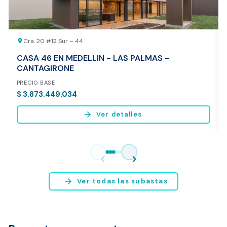
Cra. 20 #12 Sur – 44
location_on
CASA 46 EN MEDELLIN - LAS PALMAS -
CANTAGIRONE
PRECIO BASE
$ 3.873.449.034
arrow_forward
Ver detalles
Vista previa del reporte de avalúo
* Servicio disponible exclusivamente para inmuebles ubicados en
chevron_left
chevron_right
Bogotá y Medellín.
arrow_forward
Ver todas las subastas