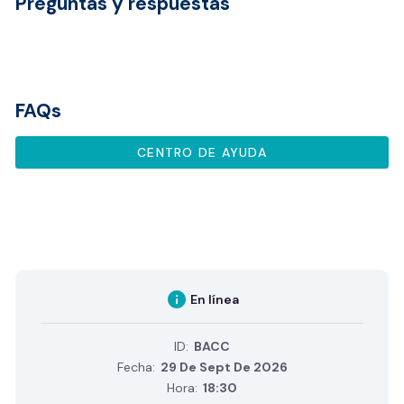
Preguntas y respuestas
FAQs
CENTRO DE AYUDA
info
En línea
ID:
BACC
Fecha:
29 De Sept De 2026
Hora:
18:30