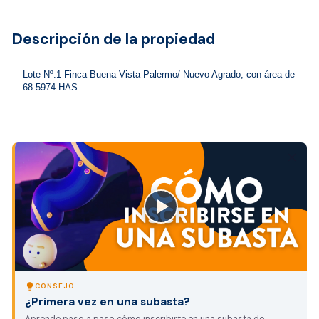
Descripción de la propiedad
Lote Nº.1 Finca Buena Vista Palermo/ Nuevo Agrado, con área de 
68.5974 HAS
close
lightbulb
CONSEJO
¿Primera vez en una subasta?
Aprende paso a paso cómo inscribirte en una subasta de