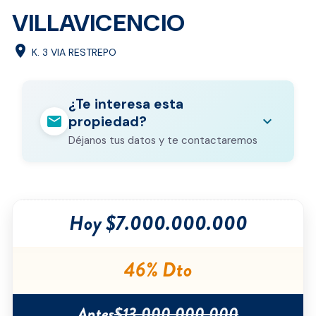
VILLAVICENCIO
location_on
K. 3 VIA RESTREPO
¿Te interesa esta
mail
expand_more
propiedad?
Déjanos tus datos y te contactaremos
Nombre completo
*
Hoy $7.000.000.000
Correo electrónico
*
Teléfono
*
46% Dto
Ciudad
*
Antes
$13.000.000.000