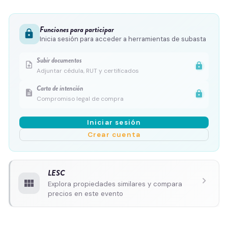
Funciones para participar
lock
Inicia sesión para acceder a herramientas de subasta
Subir documentos
upload_file
lock
Adjuntar cédula, RUT y certificados
Carta de intención
description
lock
Compromiso legal de compra
Iniciar sesión
Crear cuenta
LESC
chevron_right
view_module
Explora propiedades similares y compara
precios en este evento