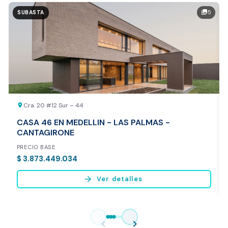
Valor exclusivo para clientes de Dorotea:
5
photo_library
SUBASTA
20.000 COP
REALIZAR AVALÚO AHORA
Cra. 20 #12 Sur – 44
location_on
CASA 46 EN MEDELLIN - LAS PALMAS -
CANTAGIRONE
PRECIO BASE
$ 3.873.449.034
arrow_forward
Ver detalles
Vista previa del reporte de avalúo
* Servicio disponible exclusivamente para inmuebles ubicados en
chevron_left
chevron_right