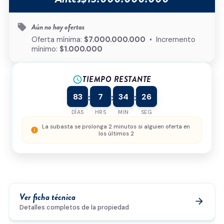
Tipo de inmueble
*
Aún no hay ofertas
local_offer
¿Cómo podemos ayudarte?
Oferta mínima:
$7.000.000.000
• Incremento
mínimo:
$1.000.000
TIEMPO RESTANTE
schedule
0/500
83
7
34
26
:
:
:
Acepto la
política de privacidad
y el
tratamiento de
datos
*
DÍAS
HRS
MIN
SEG
Enviar solicitud
La subasta se prolonga 2 minutos si alguien oferta en
info
los últimos 2
Ver ficha técnica
arrow_forward
Detalles completos de la propiedad