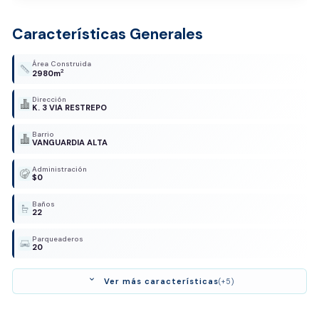
Características Generales
Área Construida
2
2980m
Dirección
K. 3 VIA RESTREPO
Barrio
VANGUARDIA ALTA
Administración
$0
Baños
22
Parqueaderos
20
expand_more
Ver más características
(+5)