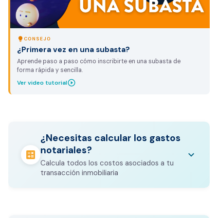
lightbulb
CONSEJO
¿Primera vez en una subasta?
Aprende paso a paso cómo inscribirte en una subasta de
forma rápida y sencilla.
play_circle_outline
Ver video tutorial
¿Necesitas calcular los gastos
notariales?
calculate
keyboard_arrow_down
Calcula todos los costos asociados a tu
transacción inmobiliaria
Los gastos notariales incluyen