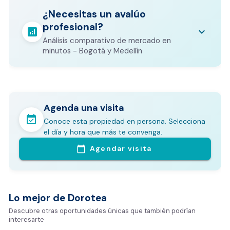
escrituración, registro, avalúo bancario, y
calculate
¿Necesitas un avalúo
otros costos legales que varían según el
profesional?
valor del inmueble.
analytics
keyboard_arrow_down
Análisis comparativo de mercado en
CALCULADORA DE GASTOS NOTARIALES
minutos - Bogotá y Medellín
Agenda una visita
event_available
Conoce esta propiedad en persona. Selecciona
En pocos minutos avalúa con este Análisis
el día y hora que más te convenga.
Comparativo de Mercado (inicialmente
Agendar visita
calendar_today
Bogotá y Medellín)
Análisis basado en datos reales:
Estimación del valor de la propiedad en el mercado
Lo mejor de Dorotea
Tiempo promedio de venta en la zona
Descubre otras oportunidades únicas que también podrían
interesarte
Rango de precios de arriendo en el sector