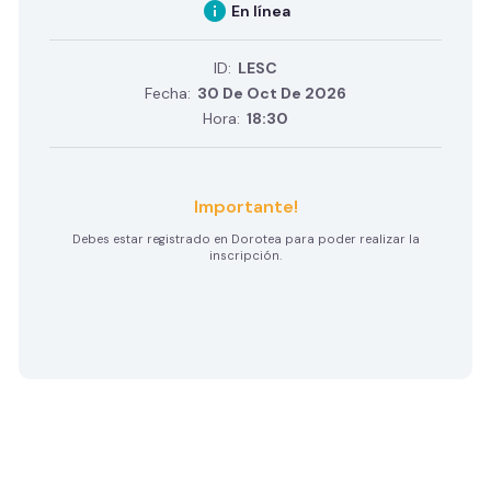
info
En línea
ID:
LESC
Fecha:
30 De Oct De 2026
Hora:
18:30
Importante!
Debes estar registrado en Dorotea para poder realizar la
inscripción.