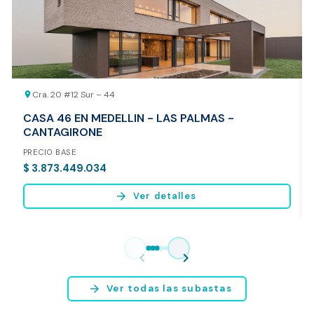
REALIZAR AVALÚO AHORA
Cra. 20 #12 Sur – 44
location_on
CASA 46 EN MEDELLIN - LAS PALMAS -
CANTAGIRONE
PRECIO BASE
$ 3.873.449.034
arrow_forward
Ver detalles
Vista previa del reporte de avalúo
* Servicio disponible exclusivamente para inmuebles ubicados en
chevron_left
chevron_right
Bogotá y Medellín.
arrow_forward
Ver todas las subastas