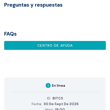
Preguntas y respuestas
FAQs
CENTRO DE AYUDA
info
En línea
ID:
BITCS
Fecha:
30 De Sept De 2026
Hora:
18:00