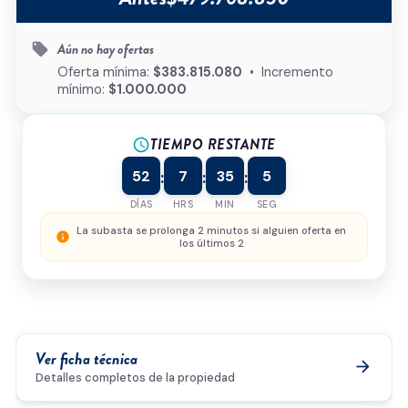
Tipo de inmueble
*
Aún no hay ofertas
local_offer
¿Cómo podemos ayudarte?
Oferta mínima:
$383.815.080
• Incremento
mínimo:
$1.000.000
TIEMPO RESTANTE
schedule
0/500
52
7
35
5
:
:
:
Acepto la
política de privacidad
y el
tratamiento de
datos
*
DÍAS
HRS
MIN
SEG
Enviar solicitud
La subasta se prolonga 2 minutos si alguien oferta en
info
los últimos 2
Ver ficha técnica
arrow_forward
Detalles completos de la propiedad