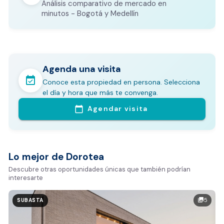
Análisis comparativo de mercado en
CALCULADORA DE GASTOS NOTARIALES
minutos - Bogotá y Medellín
Agenda una visita
event_available
Conoce esta propiedad en persona. Selecciona
En pocos minutos avalúa con este Análisis
el día y hora que más te convenga.
Comparativo de Mercado (inicialmente
Agendar visita
calendar_today
Bogotá y Medellín)
Análisis basado en datos reales:
Estimación del valor de la propiedad en el mercado
Lo mejor de Dorotea
Tiempo promedio de venta en la zona
Descubre otras oportunidades únicas que también podrían
interesarte
Rango de precios de arriendo en el sector
Valor exclusivo para clientes de Dorotea:
5
photo_library
SUBASTA
20.000 COP