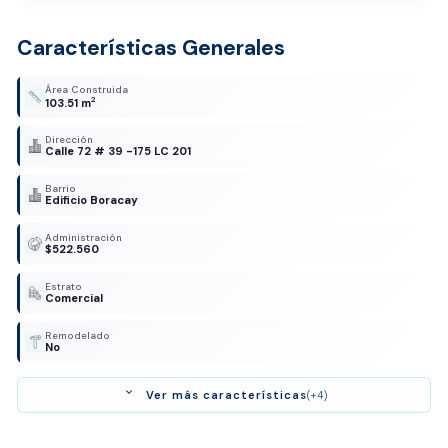
Características Generales
Área Construida
2
103.51 m
Dirección
Calle 72 # 39 -175 LC 201
Barrio
Edificio Boracay
Administración
$522.560
Estrato
Comercial
Remodelado
No
expand_more
Ver más características
(+4)