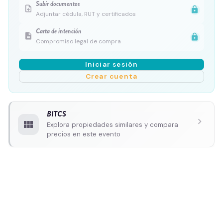
Subir documentos
upload_file
lock
Adjuntar cédula, RUT y certificados
Carta de intención
description
lock
Compromiso legal de compra
Iniciar sesión
Crear cuenta
BITCS
chevron_right
view_module
Explora propiedades similares y compara
precios en este evento