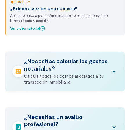
lightbulb
CONSEJO
¿Primera vez en una subasta?
Aprende paso a paso cómo inscribirte en una subasta de
forma rápida y sencilla.
play_circle_outline
Ver video tutorial
¿Necesitas calcular los gastos
notariales?
calculate
keyboard_arrow_down
Calcula todos los costos asociados a tu
transacción inmobiliaria
Los gastos notariales incluyen
escrituración, registro, avalúo bancario, y
calculate
¿Necesitas un avalúo
otros costos legales que varían según el
profesional?
valor del inmueble.
analytics
keyboard_arrow_down