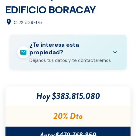
EDIFICIO BORACAY
location_on
Cl 72 #39-175
¿Te interesa esta
mail
expand_more
propiedad?
Déjanos tus datos y te contactaremos
Nombre completo
*
Hoy $383.815.080
Correo electrónico
*
Teléfono
*
20% Dto
Ciudad
*
Antes
$479.768.850