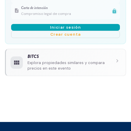
Carta de intención
description
lock
Compromiso legal de compra
Iniciar sesión
Crear cuenta
BITCS
chevron_right
view_module
Explora propiedades similares y compara
precios en este evento