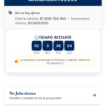
Tipo de inmueble
*
Aún no hay ofertas
local_offer
¿Cómo podemos ayudarte?
Oferta mínima:
$1.508.724.160
• Incremento
mínimo:
$1.000.000
TIEMPO RESTANTE
schedule
0/500
52
3
36
24
:
:
:
Acepto la
política de privacidad
y el
tratamiento de
datos
*
DÍAS
HRS
MIN
SEG
Enviar solicitud
La subasta se prolonga 2 minutos si alguien oferta en
info
los últimos 2
Ver ficha técnica
arrow_forward
Detalles completos de la propiedad