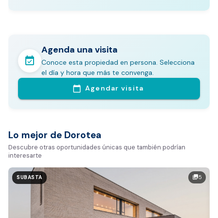
Agenda una visita
event_available
Conoce esta propiedad en persona. Selecciona
En pocos minutos avalúa con este Análisis
el día y hora que más te convenga.
Comparativo de Mercado (inicialmente
Agendar visita
calendar_today
Bogotá y Medellín)
Análisis basado en datos reales:
Estimación del valor de la propiedad en el mercado
Lo mejor de Dorotea
Tiempo promedio de venta en la zona
Descubre otras oportunidades únicas que también podrían
interesarte
Rango de precios de arriendo en el sector
Valor exclusivo para clientes de Dorotea:
5
photo_library
SUBASTA
20.000 COP
REALIZAR AVALÚO AHORA