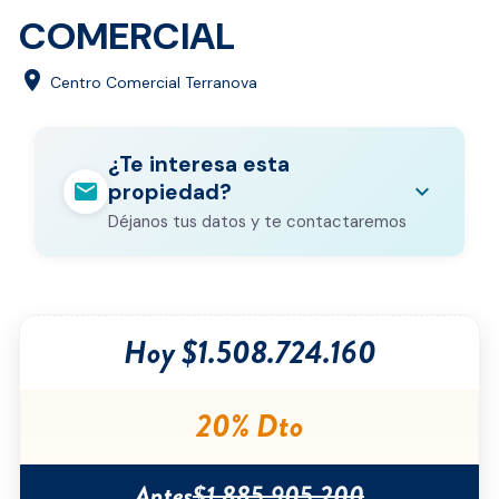
COMERCIAL
location_on
Centro Comercial Terranova
¿Te interesa esta
mail
expand_more
propiedad?
Déjanos tus datos y te contactaremos
Nombre completo
*
Hoy $1.508.724.160
Correo electrónico
*
Teléfono
*
20% Dto
Ciudad
*
Antes
$1.885.905.200