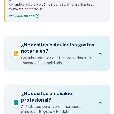
Aprende paso a paso cómo inscribirte en una subasta de
forma rápida y sencilla.
play_circle_outline
Ver video tutorial
¿Necesitas calcular los gastos
notariales?
calculate
keyboard_arrow_down
Calcula todos los costos asociados a tu
transacción inmobiliaria
Los gastos notariales incluyen
escrituración, registro, avalúo bancario, y
calculate
¿Necesitas un avalúo
otros costos legales que varían según el
profesional?
valor del inmueble.
analytics
keyboard_arrow_down
Análisis comparativo de mercado en
CALCULADORA DE GASTOS NOTARIALES
minutos - Bogotá y Medellín