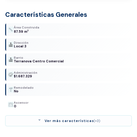
Características Generales
Área Construida
2
87.59 m
Dirección
Local 3
Barrio
Terranova Centro Comercial
Administración
$1.687.329
Remodelado
No
Ascensor
0
expand_more
Ver más características
(+3)