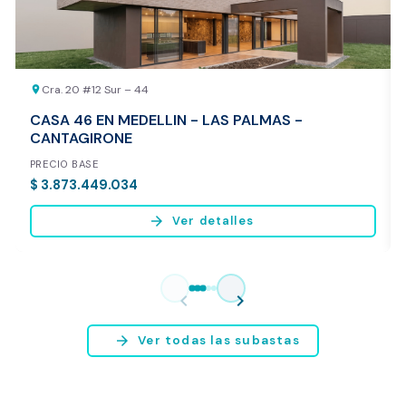
Cra. 20 #12 Sur – 44
location_on
CASA 46 EN MEDELLIN - LAS PALMAS -
CANTAGIRONE
PRECIO BASE
$ 3.873.449.034
arrow_forward
Ver detalles
Vista previa del reporte de avalúo
* Servicio disponible exclusivamente para inmuebles ubicados en
chevron_left
chevron_right
Bogotá y Medellín.
arrow_forward
Ver todas las subastas