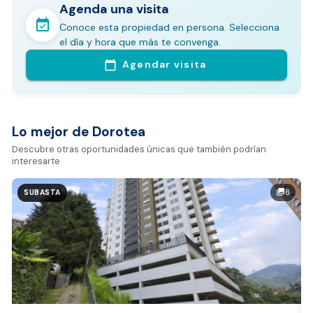
Agenda una visita
event_available
Conoce esta propiedad en persona. Selecciona
En pocos minutos avalúa con este Análisis
el día y hora que más te convenga.
Comparativo de Mercado (inicialmente
Agendar visita
calendar_today
Bogotá y Medellín)
Análisis basado en datos reales:
Estimación del valor de la propiedad en el mercado
Lo mejor de Dorotea
Tiempo promedio de venta en la zona
Descubre otras oportunidades únicas que también podrían
interesarte
Rango de precios de arriendo en el sector
Valor exclusivo para clientes de Dorotea:
8
photo_library
SUBASTA
20.000 COP
REALIZAR AVALÚO AHORA