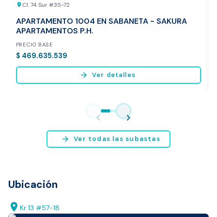
Cl. 74 Sur #35-72
location_on
APARTAMENTO 1004 EN SABANETA - SAKURA
APARTAMENTOS P.H.
PRECIO BASE
$ 469.635.539
arrow_forward
Ver detalles
Vista previa del reporte de avalúo
* Servicio disponible exclusivamente para inmuebles ubicados en
chevron_left
chevron_right
Bogotá y Medellín.
arrow_forward
Ver todas las subastas
Ubicación
location_on
Kr 13 #57-18