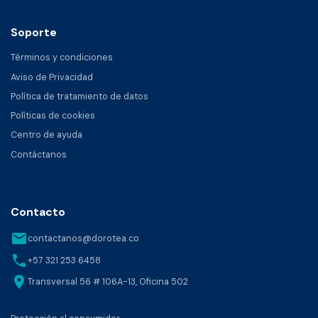
Soporte
Términos y condiciones
Aviso de Privacidad
Política de tratamiento de datos
Políticas de cookies
Centro de ayuda
Contáctanos
Contacto
email
contactanos@dorotea.co
phone
+57 321 253 6458
location_on
Transversal 56 # 106A-13, Oficina 502