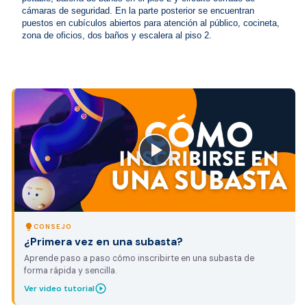
cámaras de seguridad. En la parte posterior se encuentran 
puestos en cubículos abiertos para atención al público, cocineta, 
zona de oficios, dos baños y escalera al piso 2. 
close
lightbulb
CONSEJO
¿Primera vez en una subasta?
Aprende paso a paso cómo inscribirte en una subasta de
forma rápida y sencilla.
play_circle_outline
Ver video tutorial