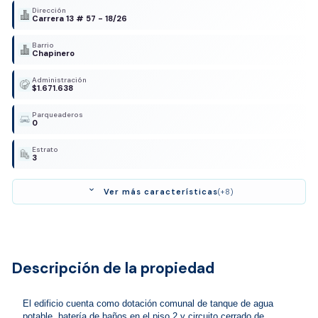
Dirección
Carrera 13 # 57 - 18/26
Barrio
Chapinero
Administración
$1.671.638
Parqueaderos
0
Estrato
3
expand_more
Ver más características
(+8)
Descripción de la propiedad
El edificio cuenta como dotación comunal de tanque de agua 
potable, batería de baños en el piso 2 y circuito cerrado de 