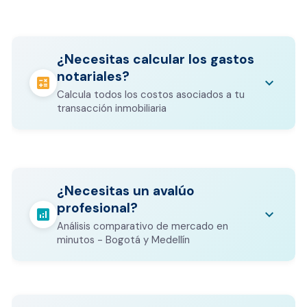
¿Necesitas calcular los gastos
notariales?
calculate
keyboard_arrow_down
Calcula todos los costos asociados a tu
transacción inmobiliaria
Los gastos notariales incluyen
escrituración, registro, avalúo bancario, y
calculate
¿Necesitas un avalúo
otros costos legales que varían según el
profesional?
valor del inmueble.
analytics
keyboard_arrow_down
Análisis comparativo de mercado en
CALCULADORA DE GASTOS NOTARIALES
minutos - Bogotá y Medellín