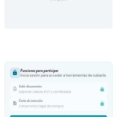
Funciones para participar
lock
Inicia sesión para acceder a herramientas de subasta
Subir documentos
upload_file
lock
Adjuntar cédula, RUT y certificados
Carta de intención
description
lock
Compromiso legal de compra