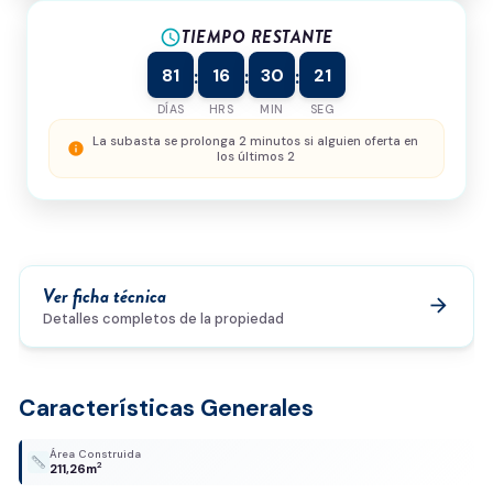
TIEMPO RESTANTE
¿Cómo podemos ayudarte?
schedule
81
16
30
21
:
:
:
DÍAS
HRS
MIN
SEG
0/500
La subasta se prolonga 2 minutos si alguien oferta en
info
los últimos 2
Acepto la
política de privacidad
y el
tratamiento de
datos
*
Enviar solicitud
Ver ficha técnica
arrow_forward
Detalles completos de la propiedad
Características Generales
Área Construida
2
211,26m