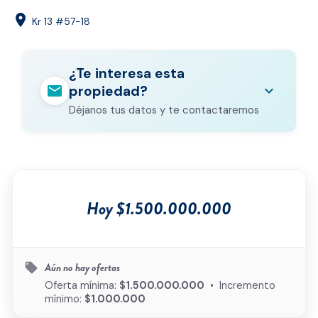
location_on
Kr 13 #57-18
¿Te interesa esta
mail
expand_more
propiedad?
Déjanos tus datos y te contactaremos
Nombre completo
*
Correo electrónico
*
Hoy $1.500.000.000
Teléfono
*
Ciudad
*
Aún no hay ofertas
local_offer
Oferta mínima:
$1.500.000.000
• Incremento
mínimo:
$1.000.000
Tipo de inmueble
*