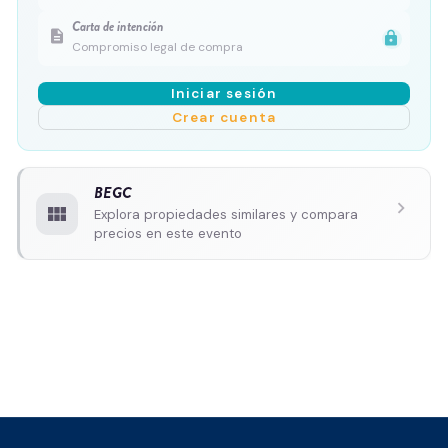
Carta de intención
description
lock
Compromiso legal de compra
Iniciar sesión
Crear cuenta
BEGC
chevron_right
view_module
Explora propiedades similares y compara
precios en este evento