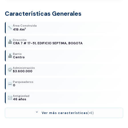
Características Generales
Área Construida
2
419.4m
Dirección
CRA 7 # 17-51, EDIFICIO SEPTIMA, BOGOTA
Barrio
Centro
Administración
$3.600.000
Parqueaderos
0
Antigüedad
46 años
expand_more
Ver más características
(+6)