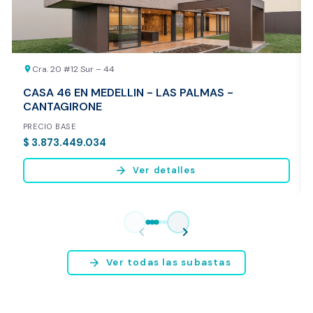
Cra. 20 #12 Sur – 44
location_on
CASA 46 EN MEDELLIN - LAS PALMAS -
CANTAGIRONE
PRECIO BASE
$ 3.873.449.034
arrow_forward
Ver detalles
Vista previa del reporte de avalúo
* Servicio disponible exclusivamente para inmuebles ubicados en
chevron_left
chevron_right
Bogotá y Medellín.
arrow_forward
Ver todas las subastas