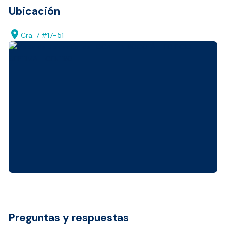
Ubicación
location_on
Cra. 7 #17-51
Preguntas y respuestas