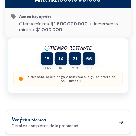
Tipo de inmueble
*
Aún no hay ofertas
local_offer
¿Cómo podemos ayudarte?
Oferta mínima:
$1.600.000.000
• Incremento
mínimo:
$1.000.000
TIEMPO RESTANTE
schedule
0/500
15
14
21
56
:
:
:
Acepto la
política de privacidad
y el
tratamiento de
datos
*
DÍAS
HRS
MIN
SEG
Enviar solicitud
La subasta se prolonga 2 minutos si alguien oferta en
info
los últimos 2
Ver ficha técnica
arrow_forward
Detalles completos de la propiedad