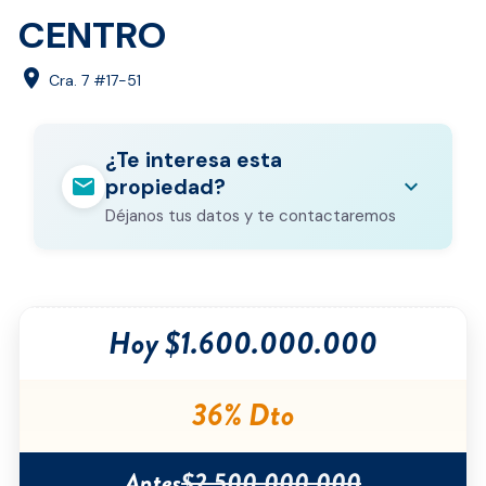
CENTRO
location_on
Cra. 7 #17-51
¿Te interesa esta
mail
expand_more
propiedad?
Déjanos tus datos y te contactaremos
Nombre completo
*
Hoy $1.600.000.000
Correo electrónico
*
Teléfono
*
36% Dto
Ciudad
*
Antes
$2.500.000.000