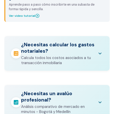
Aprende paso a paso cómo inscribirte en una subasta de
forma rápida y sencilla.
play_circle_outline
Ver video tutorial
¿Necesitas calcular los gastos
notariales?
calculate
keyboard_arrow_down
Calcula todos los costos asociados a tu
transacción inmobiliaria
Los gastos notariales incluyen
escrituración, registro, avalúo bancario, y
calculate
¿Necesitas un avalúo
otros costos legales que varían según el
profesional?
valor del inmueble.
analytics
keyboard_arrow_down
Análisis comparativo de mercado en
CALCULADORA DE GASTOS NOTARIALES
minutos - Bogotá y Medellín