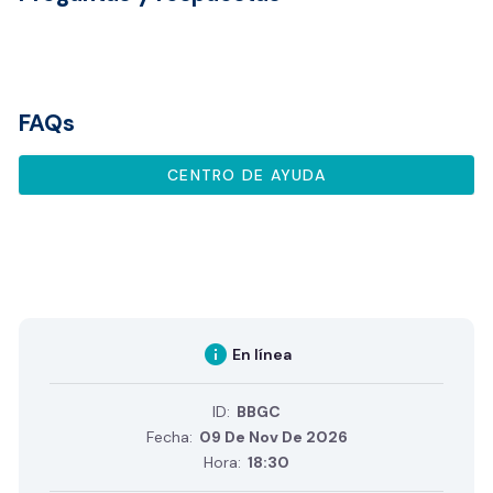
FAQs
CENTRO DE AYUDA
info
En línea
ID:
BBGC
Fecha:
09 De Nov De 2026
Hora:
18:30