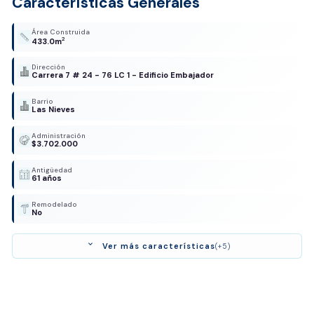
Características Generales
Área Construida
2
433.0m
Dirección
Carrera 7 # 24 - 76 LC 1 - Edificio Embajador
Barrio
Las Nieves
Administración
$3.702.000
Antigüedad
61 años
Remodelado
No
expand_more
Ver más características
(+5)