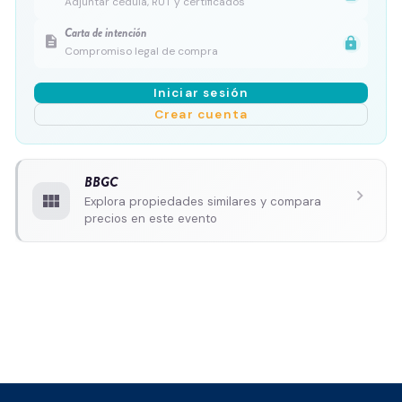
Adjuntar cédula, RUT y certificados
Carta de intención
description
lock
Compromiso legal de compra
Iniciar sesión
Crear cuenta
BBGC
chevron_right
view_module
Explora propiedades similares y compara
precios en este evento