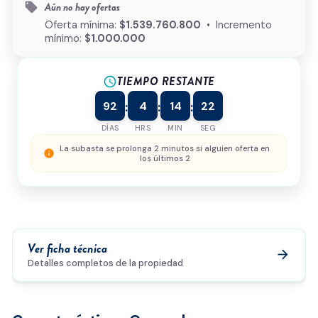
Aún no hay ofertas
local_offer
¿Cómo podemos ayudarte?
Oferta mínima:
$1.539.760.800
• Incremento
mínimo:
$1.000.000
TIEMPO RESTANTE
schedule
0/500
92
4
14
22
:
:
:
Acepto la
política de privacidad
y el
tratamiento de
datos
*
DÍAS
HRS
MIN
SEG
Enviar solicitud
La subasta se prolonga 2 minutos si alguien oferta en
info
los últimos 2
Ver ficha técnica
arrow_forward
Detalles completos de la propiedad