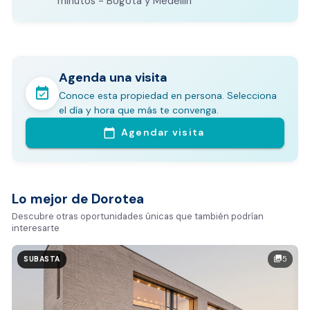
minutos - Bogotá y Medellín
Agenda una visita
event_available
Conoce esta propiedad en persona. Selecciona
En pocos minutos avalúa con este Análisis
el día y hora que más te convenga.
Comparativo de Mercado (inicialmente
Agendar visita
calendar_today
Bogotá y Medellín)
Análisis basado en datos reales:
Estimación del valor de la propiedad en el mercado
Lo mejor de Dorotea
Tiempo promedio de venta en la zona
Descubre otras oportunidades únicas que también podrían
interesarte
Rango de precios de arriendo en el sector
Valor exclusivo para clientes de Dorotea:
5
photo_library
SUBASTA
20.000 COP
REALIZAR AVALÚO AHORA