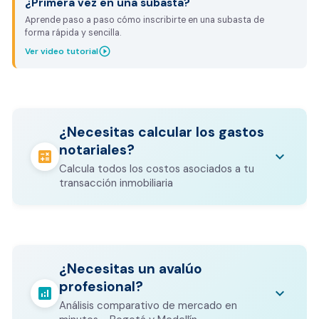
¿Primera vez en una subasta?
Aprende paso a paso cómo inscribirte en una subasta de
forma rápida y sencilla.
play_circle_outline
Ver video tutorial
¿Necesitas calcular los gastos
notariales?
calculate
keyboard_arrow_down
Calcula todos los costos asociados a tu
transacción inmobiliaria
Los gastos notariales incluyen
escrituración, registro, avalúo bancario, y
calculate
¿Necesitas un avalúo
otros costos legales que varían según el
profesional?
valor del inmueble.
analytics
keyboard_arrow_down
Análisis comparativo de mercado en
CALCULADORA DE GASTOS NOTARIALES