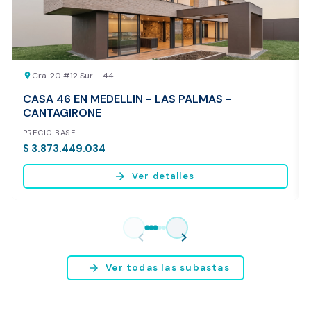
Cra. 20 #12 Sur – 44
location_on
CASA 46 EN MEDELLIN - LAS PALMAS -
CANTAGIRONE
PRECIO BASE
$ 3.873.449.034
arrow_forward
Ver detalles
Vista previa del reporte de avalúo
* Servicio disponible exclusivamente para inmuebles ubicados en
chevron_left
chevron_right
Bogotá y Medellín.
arrow_forward
Ver todas las subastas