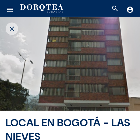
search
menu
account_circle
close
LOCAL EN BOGOTÁ - LAS
NIEVES