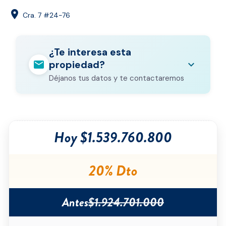
location_on
Cra. 7 #24-76
¿Te interesa esta
mail
expand_more
propiedad?
Déjanos tus datos y te contactaremos
Nombre completo
*
Hoy $1.539.760.800
Correo electrónico
*
Teléfono
*
20% Dto
Ciudad
*
Antes
$1.924.701.000
Tipo de inmueble
*