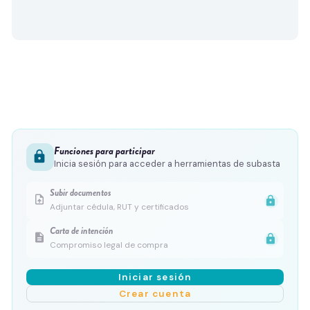
Funciones para participar
lock
Inicia sesión para acceder a herramientas de subasta
Subir documentos
upload_file
lock
Adjuntar cédula, RUT y certificados
Carta de intención
description
lock
Compromiso legal de compra
Iniciar sesión
Crear cuenta