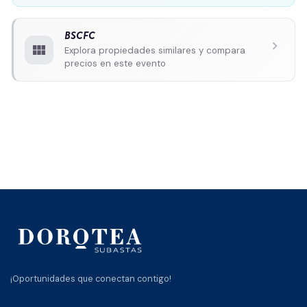
BSCFC
chevron_right
view_module
Explora propiedades similares y compara
precios en este evento
¡Oportunidades que conectan contigo!