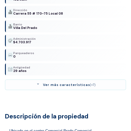
Dirección
Carrera 55 # 170-75 Local 08
Barrio
Villa Del Prado
Administración
$4.703.917
Parqueaderos
0
Antigüedad
29 años
expand_more
Ver más características
(+7)
Descripción de la propiedad