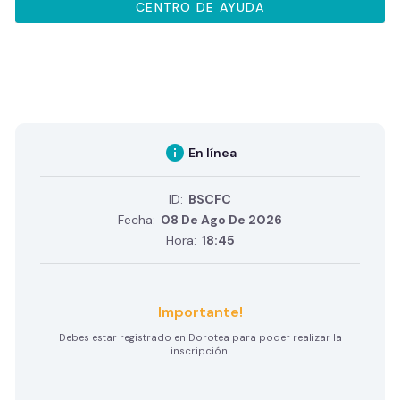
CENTRO DE AYUDA
info
En línea
ID:
BSCFC
Fecha:
08 De Ago De 2026
Hora:
18:45
Importante!
Debes estar registrado en Dorotea para poder realizar la
inscripción.