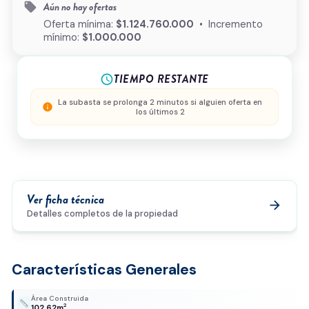
Aún no hay ofertas
local_offer
¿Cómo podemos ayudarte?
Oferta mínima:
$1.124.760.000
• Incremento
mínimo:
$1.000.000
TIEMPO RESTANTE
schedule
0/500
Acepto la
política de privacidad
y el
tratamiento de
La subasta se prolonga 2 minutos si alguien oferta en
info
los últimos 2
datos
*
Enviar solicitud
Ver ficha técnica
arrow_forward
Detalles completos de la propiedad
Características Generales
Área Construida
2
102.62m