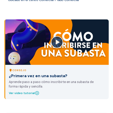
close
lightbulb
CONSEJO
¿Primera vez en una subasta?
Aprende paso a paso cómo inscribirte en una subasta de
forma rápida y sencilla.
play_circle_outline
Ver video tutorial