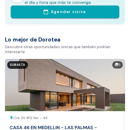
En pocos minutos avalúa con este Análisis
el día y hora que más te convenga.
Comparativo de Mercado (inicialmente
Agendar visita
calendar_today
Bogotá y Medellín)
Análisis basado en datos reales:
Estimación del valor de la propiedad en el mercado
Lo mejor de Dorotea
Tiempo promedio de venta en la zona
Descubre otras oportunidades únicas que también podrían
interesarte
Rango de precios de arriendo en el sector
Valor exclusivo para clientes de Dorotea:
5
photo_library
SUBASTA
20.000 COP
REALIZAR AVALÚO AHORA
Cra. 20 #12 Sur – 44
location_on
CASA 46 EN MEDELLIN - LAS PALMAS -