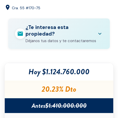
location_on
Cra. 55 #170-75
¿Te interesa esta
mail
expand_more
propiedad?
Déjanos tus datos y te contactaremos
Nombre completo
*
Hoy $1.124.760.000
Correo electrónico
*
Teléfono
*
20.23% Dto
Ciudad
*
Antes
$1.410.000.000
Tipo de inmueble
*