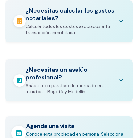
¿Necesitas calcular los gastos
notariales?
calculate
keyboard_arrow_down
Calcula todos los costos asociados a tu
transacción inmobiliaria
Los gastos notariales incluyen
escrituración, registro, avalúo bancario, y
calculate
¿Necesitas un avalúo
otros costos legales que varían según el
profesional?
valor del inmueble.
analytics
keyboard_arrow_down
Análisis comparativo de mercado en
CALCULADORA DE GASTOS NOTARIALES
minutos - Bogotá y Medellín
Agenda una visita
event_available
Conoce esta propiedad en persona. Selecciona