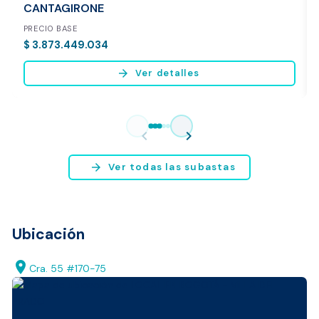
CANTAGIRONE
PRECIO BASE
$ 3.873.449.034
arrow_forward
Ver detalles
Vista previa del reporte de avalúo
* Servicio disponible exclusivamente para inmuebles ubicados en
chevron_left
chevron_right
Bogotá y Medellín.
arrow_forward
Ver todas las subastas
Ubicación
location_on
Cra. 55 #170-75