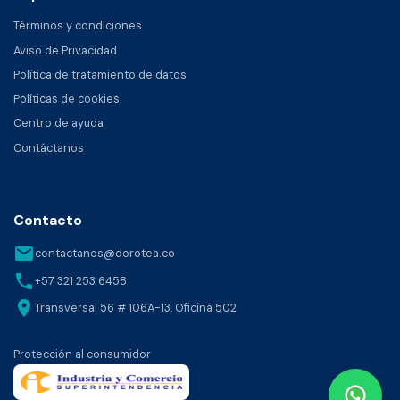
Términos y condiciones
Aviso de Privacidad
Política de tratamiento de datos
Políticas de cookies
Centro de ayuda
Contáctanos
Contacto
email
contactanos@dorotea.co
phone
+57 321 253 6458
location_on
Transversal 56 # 106A-13, Oficina 502
Protección al consumidor