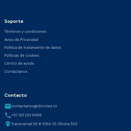
Soporte
Términos y condiciones
Aviso de Privacidad
Política de tratamiento de datos
Políticas de cookies
Centro de ayuda
Contáctanos
Contacto
email
contactanos@dorotea.co
phone
+57 321 253 6458
location_on
Transversal 56 # 106A-13, Oficina 502