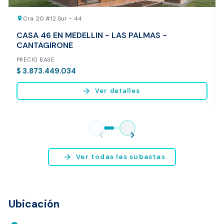
Cra. 20 #12 Sur – 44
location_on
CASA 46 EN MEDELLIN - LAS PALMAS -
CANTAGIRONE
PRECIO BASE
$ 3.873.449.034
arrow_forward
Ver detalles
Vista previa del reporte de avalúo
* Servicio disponible exclusivamente para inmuebles ubicados en
chevron_left
chevron_right
Bogotá y Medellín.
arrow_forward
Ver todas las subastas
Ubicación