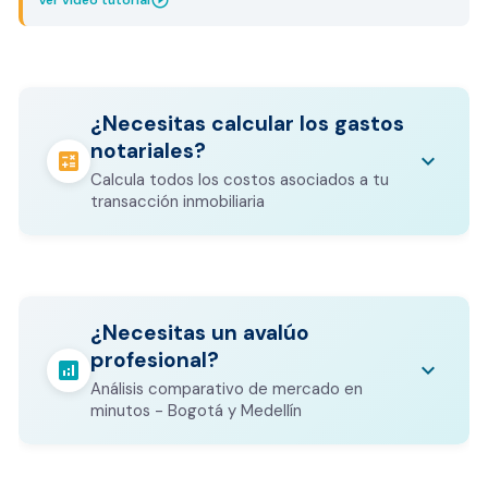
play_circle_outline
Ver video tutorial
¿Necesitas calcular los gastos
notariales?
calculate
keyboard_arrow_down
Calcula todos los costos asociados a tu
transacción inmobiliaria
Los gastos notariales incluyen
escrituración, registro, avalúo bancario, y
calculate
¿Necesitas un avalúo
otros costos legales que varían según el
profesional?
valor del inmueble.
analytics
keyboard_arrow_down
Análisis comparativo de mercado en
CALCULADORA DE GASTOS NOTARIALES
minutos - Bogotá y Medellín