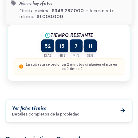
Aún no hay ofertas
local_offer
¿Cómo podemos ayudarte?
Oferta mínima:
$346.287.000
• Incremento
mínimo:
$1.000.000
TIEMPO RESTANTE
schedule
0/500
52
15
7
11
:
:
:
Acepto la
política de privacidad
y el
tratamiento de
datos
*
DÍAS
HRS
MIN
SEG
Enviar solicitud
La subasta se prolonga 2 minutos si alguien oferta en
info
los últimos 2
Ver ficha técnica
arrow_forward
Detalles completos de la propiedad