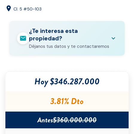
location_on
Cl. 5 #50-103
¿Te interesa esta
mail
expand_more
propiedad?
Déjanos tus datos y te contactaremos
Nombre completo
*
Hoy $346.287.000
Correo electrónico
*
Teléfono
*
3.81% Dto
Ciudad
*
Antes
$360.000.000
Tipo de inmueble
*