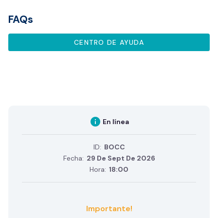
FAQs
CENTRO DE AYUDA
info
En línea
ID:
BOCC
Fecha:
29 De Sept De 2026
Hora:
18:00
Importante!