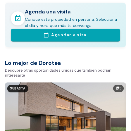
Agenda una visita
event_available
Conoce esta propiedad en persona. Selecciona
En pocos minutos avalúa con este Análisis
el día y hora que más te convenga.
Comparativo de Mercado (inicialmente
Agendar visita
calendar_today
Bogotá y Medellín)
Análisis basado en datos reales:
Estimación del valor de la propiedad en el mercado
Lo mejor de Dorotea
Tiempo promedio de venta en la zona
Descubre otras oportunidades únicas que también podrían
interesarte
Rango de precios de arriendo en el sector
Valor exclusivo para clientes de Dorotea:
5
photo_library
SUBASTA
20.000 COP
REALIZAR AVALÚO AHORA