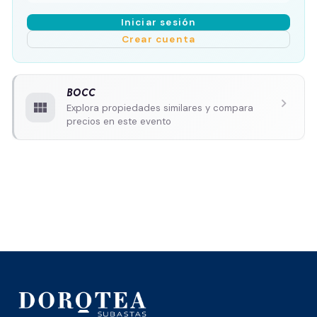
Iniciar sesión
Crear cuenta
BOCC
chevron_right
view_module
Explora propiedades similares y compara
precios en este evento