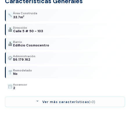
Características Generales
Área Construida
2
33.7m
Dirección
Calle 5 # 50 - 103
Barrio
Edificio Cosmocentro
Administración
$6.179.162
Remodelado
No
Ascensor
2
expand_more
Ver más características
(+3)