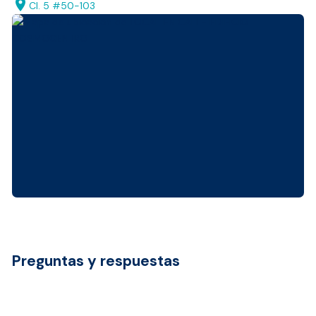
location_on
Cl. 5 #50-103
Preguntas y respuestas