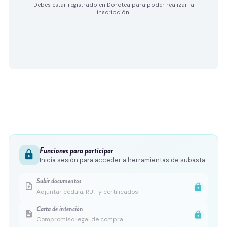
Debes estar registrado en Dorotea para poder realizar la
inscripción.
Funciones para participar
lock
Inicia sesión para acceder a herramientas de subasta
Subir documentos
upload_file
lock
Adjuntar cédula, RUT y certificados
Carta de intención
description
lock
Compromiso legal de compra