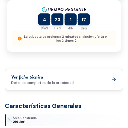
TIEMPO RESTANTE
¿Cómo podemos ayudarte?
schedule
4
23
1
17
:
:
:
DÍAS
HRS
MIN
SEG
0/500
La subasta se prolonga 2 minutos si alguien oferta en
info
los últimos 2
Acepto la
política de privacidad
y el
tratamiento de
datos
*
Enviar solicitud
Ver ficha técnica
arrow_forward
Detalles completos de la propiedad
Características Generales
Área Construida
2
216.2m