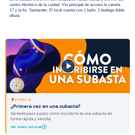
centro Histórico de la cuidad. Vía principal de acceso la carrera 
17 y la Av. Santander. El local cuenta con 1 baño, 1 bodega doble 
altura.
close
lightbulb
CONSEJO
¿Primera vez en una subasta?
Aprende paso a paso cómo inscribirte en una subasta de
forma rápida y sencilla.
play_circle_outline
Ver video tutorial