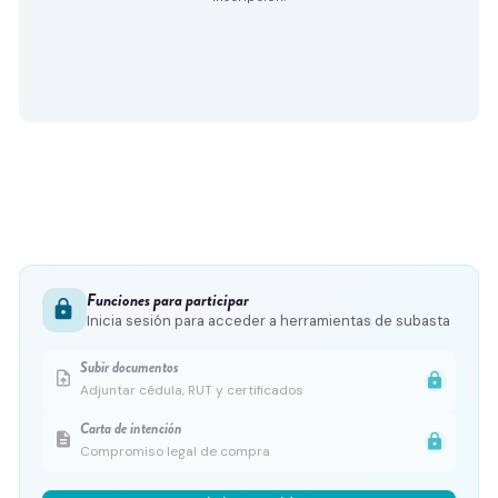
Funciones para participar
lock
Inicia sesión para acceder a herramientas de subasta
Subir documentos
upload_file
lock
Adjuntar cédula, RUT y certificados
Carta de intención
description
lock
Compromiso legal de compra