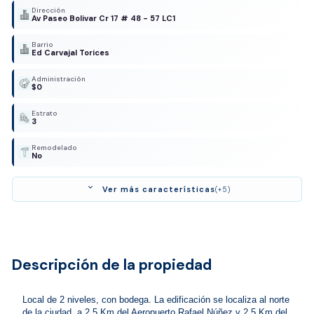
Dirección
Av Paseo Bolivar Cr 17 # 48 - 57 LC1
Barrio
Ed Carvajal Torices
Administración
$0
Estrato
3
Remodelado
No
expand_more
Ver más características
(+5)
Descripción de la propiedad
Local de 2 niveles, con bodega. La edificación se localiza al norte 
de la ciudad, a 2.5 Km del Aeropuerto Rafael Núñez y 2.5 Km del 