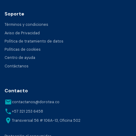
Soporte
Términos y condiciones
Aviso de Privacidad
Política de tratamiento de datos
Políticas de cookies
Centro de ayuda
Contáctanos
Contacto
email
contactanos@dorotea.co
phone
+57 321 253 6458
location_on
Transversal 56 # 106A-13, Oficina 502