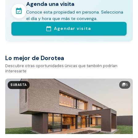
Agenda una visita
event_available
Conoce esta propiedad en persona. Selecciona
En pocos minutos avalúa con este Análisis
el día y hora que más te convenga.
Comparativo de Mercado (inicialmente
Agendar visita
calendar_today
Bogotá y Medellín)
Análisis basado en datos reales:
Estimación del valor de la propiedad en el mercado
Lo mejor de Dorotea
Tiempo promedio de venta en la zona
Descubre otras oportunidades únicas que también podrían
interesarte
Rango de precios de arriendo en el sector
Valor exclusivo para clientes de Dorotea:
5
photo_library
SUBASTA
20.000 COP
REALIZAR AVALÚO AHORA