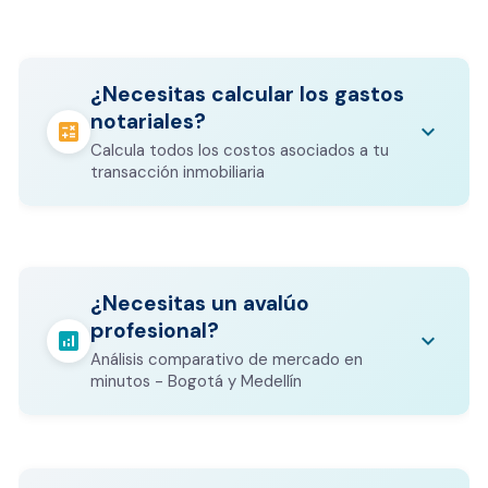
¿Necesitas calcular los gastos
notariales?
calculate
keyboard_arrow_down
Calcula todos los costos asociados a tu
transacción inmobiliaria
Los gastos notariales incluyen
escrituración, registro, avalúo bancario, y
calculate
¿Necesitas un avalúo
otros costos legales que varían según el
profesional?
valor del inmueble.
analytics
keyboard_arrow_down
Análisis comparativo de mercado en
CALCULADORA DE GASTOS NOTARIALES
minutos - Bogotá y Medellín