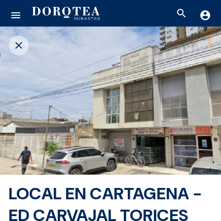
search
menu
account_circle
close
LOCAL EN CARTAGENA -
ED CARVAJAL TORICES