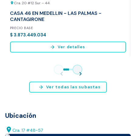
Cra. 20 #12 Sur – 44
location_on
CASA 46 EN MEDELLIN - LAS PALMAS -
CANTAGIRONE
PRECIO BASE
$ 3.873.449.034
arrow_forward
Ver detalles
Vista previa del reporte de avalúo
* Servicio disponible exclusivamente para inmuebles ubicados en
chevron_left
chevron_right
Bogotá y Medellín.
arrow_forward
Ver todas las subastas
Ubicación
location_on
Cra. 17 #48-57