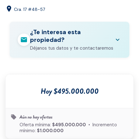
location_on
Cra. 17 #48-57
¿Te interesa esta
mail
expand_more
propiedad?
Déjanos tus datos y te contactaremos
Nombre completo
*
Correo electrónico
*
Hoy $495.000.000
Teléfono
*
Ciudad
*
Aún no hay ofertas
local_offer
Oferta mínima:
$495.000.000
• Incremento
mínimo:
$1.000.000
Tipo de inmueble
*