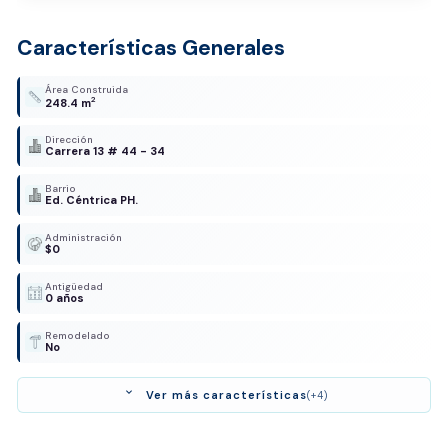
Características Generales
Área Construida
2
248.4 m
Dirección
Carrera 13 # 44 - 34
Barrio
Ed. Céntrica PH.
Administración
$0
Antigüedad
0 años
Remodelado
No
expand_more
Ver más características
(+4)