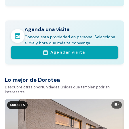
Agenda una visita
event_available
Conoce esta propiedad en persona. Selecciona
En pocos minutos avalúa con este Análisis
el día y hora que más te convenga.
Comparativo de Mercado (inicialmente
Agendar visita
calendar_today
Bogotá y Medellín)
Análisis basado en datos reales:
Estimación del valor de la propiedad en el mercado
Lo mejor de Dorotea
Tiempo promedio de venta en la zona
Descubre otras oportunidades únicas que también podrían
interesarte
Rango de precios de arriendo en el sector
Valor exclusivo para clientes de Dorotea:
5
photo_library
SUBASTA
20.000 COP
REALIZAR AVALÚO AHORA