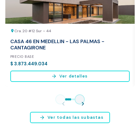
Cra. 20 #12 Sur – 44
location_on
CASA 46 EN MEDELLIN - LAS PALMAS -
CANTAGIRONE
PRECIO BASE
$ 3.873.449.034
arrow_forward
Ver detalles
Vista previa del reporte de avalúo
* Servicio disponible exclusivamente para inmuebles ubicados en
chevron_left
chevron_right
Bogotá y Medellín.
arrow_forward
Ver todas las subastas