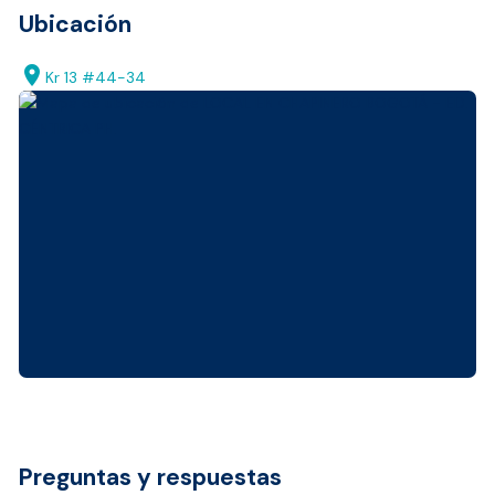
Ubicación
location_on
Kr 13 #44-34
Preguntas y respuestas