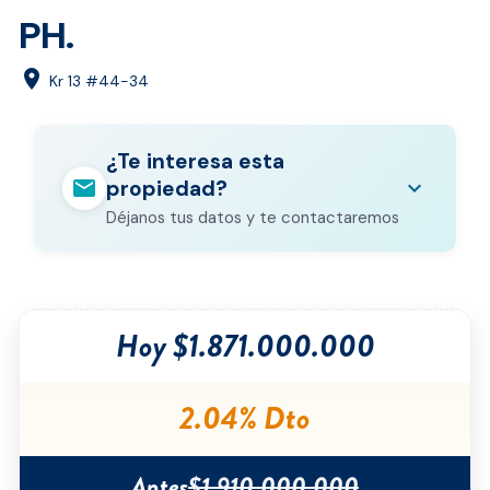
PH.
location_on
Kr 13 #44-34
¿Te interesa esta
mail
expand_more
propiedad?
Déjanos tus datos y te contactaremos
Nombre completo
*
Hoy $1.871.000.000
Correo electrónico
*
Teléfono
*
2.04% Dto
Ciudad
*
Antes
$1.910.000.000