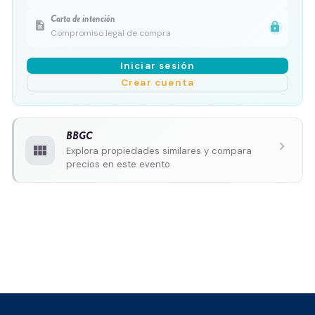
Carta de intención
description
lock
Compromiso legal de compra
Iniciar sesión
Crear cuenta
BBGC
chevron_right
view_module
Explora propiedades similares y compara
precios en este evento