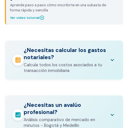
Aprende paso a paso cómo inscribirte en una subasta de
forma rápida y sencilla.
play_circle_outline
Ver video tutorial
¿Necesitas calcular los gastos
notariales?
calculate
keyboard_arrow_down
Calcula todos los costos asociados a tu
transacción inmobiliaria
Los gastos notariales incluyen
escrituración, registro, avalúo bancario, y
calculate
¿Necesitas un avalúo
otros costos legales que varían según el
profesional?
valor del inmueble.
analytics
keyboard_arrow_down
Análisis comparativo de mercado en
CALCULADORA DE GASTOS NOTARIALES
minutos - Bogotá y Medellín