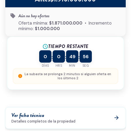
Tipo de inmueble
*
Aún no hay ofertas
local_offer
¿Cómo podemos ayudarte?
Oferta mínima:
$1.871.000.000
• Incremento
mínimo:
$1.000.000
TIEMPO RESTANTE
schedule
0/500
0
0
49
56
:
:
:
Acepto la
política de privacidad
y el
tratamiento de
datos
*
DÍAS
HRS
MIN
SEG
Enviar solicitud
La subasta se prolonga 2 minutos si alguien oferta en
info
los últimos 2
Ver ficha técnica
arrow_forward
Detalles completos de la propiedad