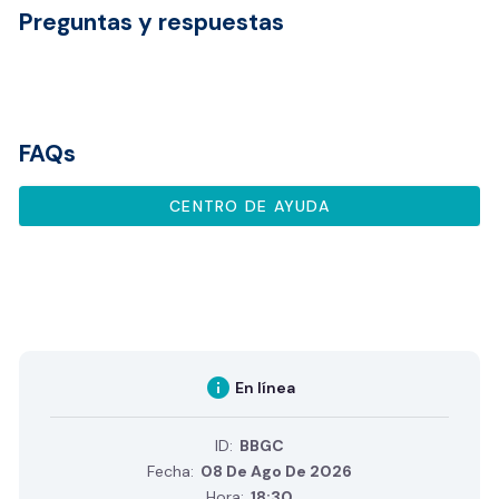
Preguntas y respuestas
FAQs
CENTRO DE AYUDA
info
En línea
ID:
BBGC
Fecha:
08 De Ago De 2026
Hora:
18:30