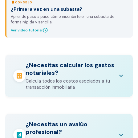
lightbulb
CONSEJO
¿Primera vez en una subasta?
Aprende paso a paso cómo inscribirte en una subasta de
forma rápida y sencilla.
play_circle_outline
Ver video tutorial
¿Necesitas calcular los gastos
notariales?
calculate
keyboard_arrow_down
Calcula todos los costos asociados a tu
transacción inmobiliaria
Los gastos notariales incluyen
escrituración, registro, avalúo bancario, y
calculate
¿Necesitas un avalúo
otros costos legales que varían según el
profesional?
valor del inmueble.
analytics
keyboard_arrow_down