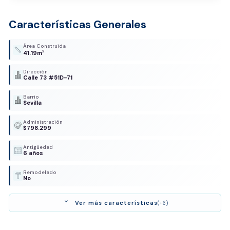
Características Generales
Área Construida
2
41.19m
Dirección
Calle 73 #51D-71
Barrio
Sevilla
Administración
$798.299
Antigüedad
6 años
Remodelado
No
expand_more
Ver más características
(+6)