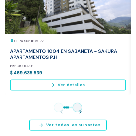
REALIZAR AVALÚO AHORA
Cl. 74 Sur #35-72
location_on
APARTAMENTO 1004 EN SABANETA - SAKURA
APARTAMENTOS P.H.
PRECIO BASE
$ 469.635.539
arrow_forward
Ver detalles
Vista previa del reporte de avalúo
* Servicio disponible exclusivamente para inmuebles ubicados en
chevron_left
chevron_right
Bogotá y Medellín.
arrow_forward
Ver todas las subastas