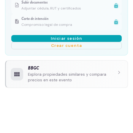
Subir documentos
upload_file
lock
Adjuntar cédula, RUT y certificados
Carta de intención
description
lock
Compromiso legal de compra
Iniciar sesión
Crear cuenta
BBGC
chevron_right
view_module
Explora propiedades similares y compara
precios en este evento