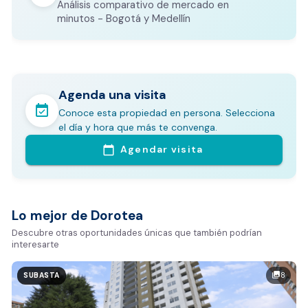
Análisis comparativo de mercado en
CALCULADORA DE GASTOS NOTARIALES
minutos - Bogotá y Medellín
Agenda una visita
event_available
Conoce esta propiedad en persona. Selecciona
En pocos minutos avalúa con este Análisis
el día y hora que más te convenga.
Comparativo de Mercado (inicialmente
Agendar visita
calendar_today
Bogotá y Medellín)
Análisis basado en datos reales:
Estimación del valor de la propiedad en el mercado
Lo mejor de Dorotea
Tiempo promedio de venta en la zona
Descubre otras oportunidades únicas que también podrían
interesarte
Rango de precios de arriendo en el sector
Valor exclusivo para clientes de Dorotea:
8
photo_library
SUBASTA
20.000 COP