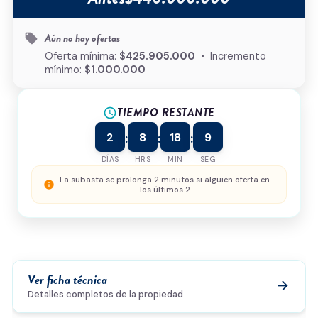
Tipo de inmueble
*
Aún no hay ofertas
local_offer
¿Cómo podemos ayudarte?
Oferta mínima:
$425.905.000
• Incremento
mínimo:
$1.000.000
TIEMPO RESTANTE
schedule
0/500
2
8
18
9
:
:
:
Acepto la
política de privacidad
y el
tratamiento de
datos
*
DÍAS
HRS
MIN
SEG
Enviar solicitud
La subasta se prolonga 2 minutos si alguien oferta en
info
los últimos 2
Ver ficha técnica
arrow_forward
Detalles completos de la propiedad