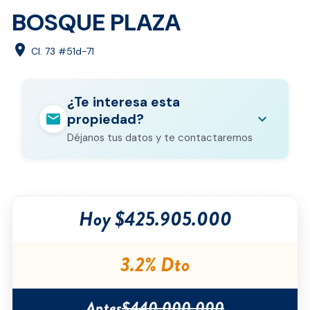
BOSQUE PLAZA
location_on
Cl. 73 #51d-71
¿Te interesa esta
mail
expand_more
propiedad?
Déjanos tus datos y te contactaremos
Nombre completo
*
Hoy $425.905.000
Correo electrónico
*
Teléfono
*
3.2% Dto
Ciudad
*
Antes
$440.000.000