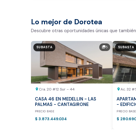
Comparativo de Mercado (inic
Bogotá y Medellín)
Lo mejor de Dorotea
Análisis basado en datos reales:
Descubre otras oportunidades únicas que también 
Estimación del valor de la propiedad e
5
photo_library
SUBASTA
SUBASTA
Tiempo promedio de venta en la zona
Rango de precios de arriendo en el sec
Valor exclusivo para clientes de Dor
20.000 COP
Cra. 20 #12 Sur – 44
Ac. 32 #
location_on
location_on
REALIZAR AVALÚO AHORA
CASA 46 EN MEDELLIN - LAS
APARTAM
PALMAS - CANTAGIRONE
- EDIFIC
PRECIO BASE
PRECIO BAS
$ 3.873.449.034
$ 280.69
* Servicio disponible exclusi