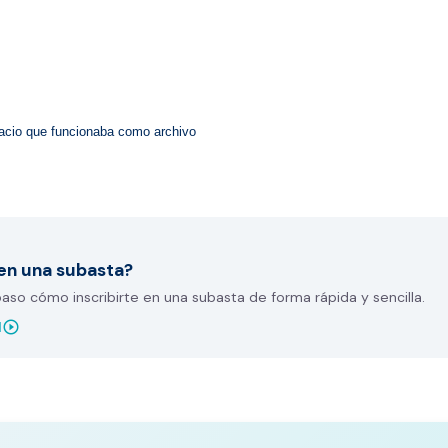
pacio que funcionaba como archivo 
en una subasta?
so cómo inscribirte en una subasta de forma rápida y sencilla.
play_circle_outline
l