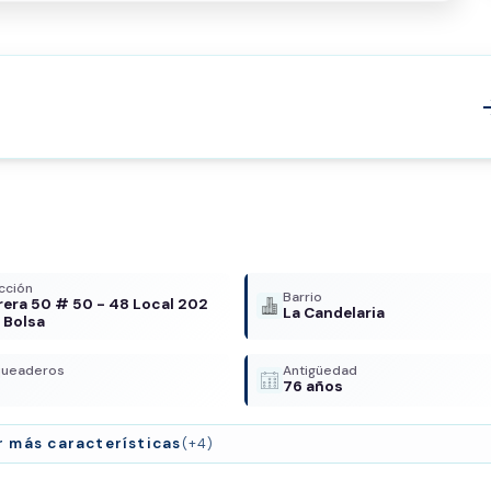
arrow
cción
Barrio
rera 50 # 50 - 48 Local 202
La Candelaria
a Bolsa
queaderos
Antigüedad
76 años
r más características
(+4)