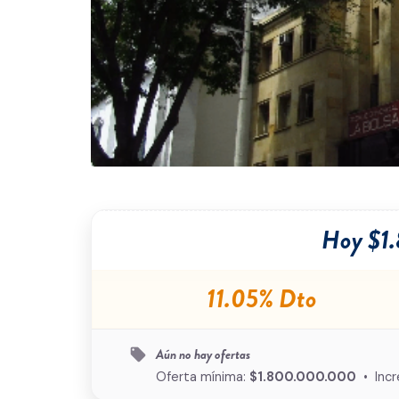
Hoy $1
11.05% Dto
Aún no hay ofertas
local_offer
Oferta mínima:
$1.800.000.000
• Incr