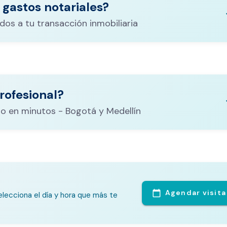
 gastos notariales?
keyboa
dos a tu transacción inmobiliaria
ituración,
costos
rofesional?
CALCULADORA DE GASTOS NOTARIALES
el
keyboa
o en minutos - Bogotá y Medellín
Agendar visita
calendar_today
lecciona el día y hora que más te
te Análisis