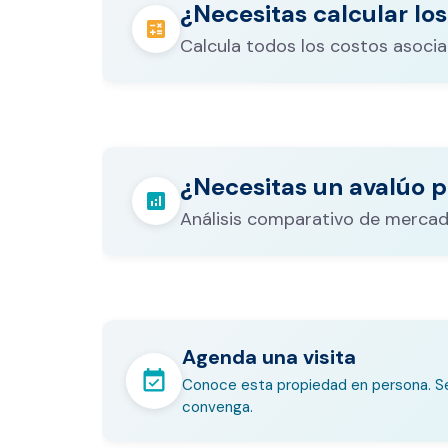
¿Necesitas calcular los
calculate
Calcula todos los costos asocia
Los gastos notariales incluyen escr
registro, avalúo bancario, y otros 
calculate
¿Necesitas un avalúo p
legales que varían según el valor d
analytics
inmueble.
Análisis comparativo de mercad
Agenda una visita
event_available
Conoce esta propiedad en persona. Se
convenga.
En pocos minutos avalúa con es