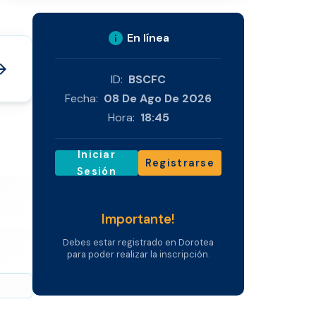
info
En línea
_forward
ID:
BSCFC
Fecha:
08 De Ago De 2026
Hora:
18:45
Iniciar
Registrarse
Sesión
Importante!
Debes estar registrado en Dorotea
para poder realizar la inscripción.