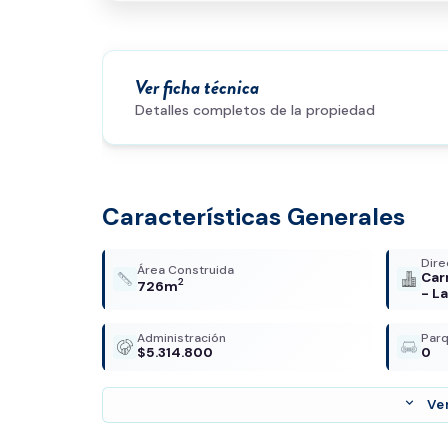
Ver ficha técnica
Detalles completos de la propiedad
Características Generales
Dire
Área Construida
Car
2
726m
- L
Administración
Par
$5.314.800
0
expand_more
Ve