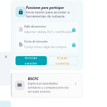
Funciones para participar
lock
Inicia sesión para acceder a
herramientas de subasta
Subir documentos
upload_file
lock
Adjuntar cédula, RUT y certificados
Carta de intención
description
lock
Compromiso legal de compra
close
Iniciar
Crear
sesión
cuenta
BSCFC
chevron_right
Explora propiedades
view_module
similares y compara precios
en este evento