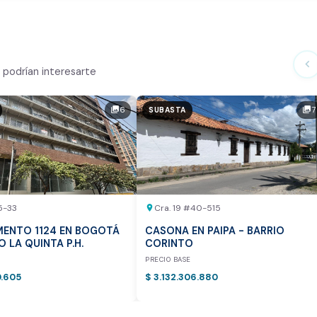
ialmente
chevron_left
podrían interesarte
n el mercado
6
7
photo_library
photo_library
SUBASTA
tor
otea:
Vista previa del reporte de avalúo
5-33
Cra. 19 #40-515
location_on
ENTO 1124 EN BOGOTÁ
CASONA EN PAIPA - BARRIO
IO LA QUINTA P.H.
CORINTO
E
PRECIO BASE
0.605
$ 3.132.306.880
vamente para inmuebles ubicados en Bogotá y Medellín.