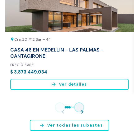
REALIZAR AVALÚO AHORA
Cra. 20 #12 Sur – 44
location_on
CASA 46 EN MEDELLIN - LAS PALMAS -
CANTAGIRONE
PRECIO BASE
$ 3.873.449.034
arrow_forward
Ver detalles
Vista previa del reporte de avalúo
* Servicio disponible exclusivamente para inmuebles ubicados en
chevron_left
chevron_right
Bogotá y Medellín.
arrow_forward
Ver todas las subastas