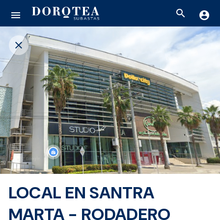
search
menu
account_circle
close
LOCAL EN SANTRA
MARTA - RODADERO