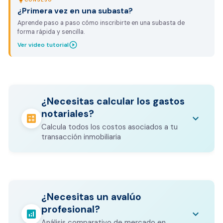
lightbulb
¿Primera vez en una subasta?
Aprende paso a paso cómo inscribirte en una subasta de
forma rápida y sencilla.
play_circle_outline
Ver video tutorial
¿Necesitas calcular los gastos
notariales?
calculate
keyboard_arrow_down
Calcula todos los costos asociados a tu
transacción inmobiliaria
Los gastos notariales incluyen
escrituración, registro, avalúo bancario, y
calculate
¿Necesitas un avalúo
otros costos legales que varían según el
profesional?
valor del inmueble.
analytics
keyboard_arrow_down
Análisis comparativo de mercado en