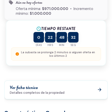
Aún no hay ofertas
local_offer
¿Cómo podemos ayudarte?
Oferta mínima:
$971.000.000
• Incremento
mínimo:
$1.000.000
TIEMPO RESTANTE
schedule
0/500
0
22
48
32
:
:
:
Acepto la
política de privacidad
y el
tratamiento de
datos
*
DÍAS
HRS
MIN
SEG
Enviar solicitud
La subasta se prolonga 2 minutos si alguien oferta en
info
los últimos 2
Ver ficha técnica
arrow_forward
Detalles completos de la propiedad