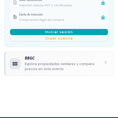
upload_file
lock
Adjuntar cédula, RUT y certificados
Carta de intención
description
lock
Compromiso legal de compra
Iniciar sesión
Crear cuenta
BBGC
chevron_right
view_module
Explora propiedades similares y compara
precios en este evento