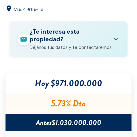
location_on
Cra. 4 #11a-119
¿Te interesa esta
mail
expand_more
propiedad?
Déjanos tus datos y te contactaremos
Nombre completo
*
Hoy $971.000.000
Correo electrónico
*
Teléfono
*
5.73% Dto
Ciudad
*
Antes
$1.030.000.000
Tipo de inmueble
*