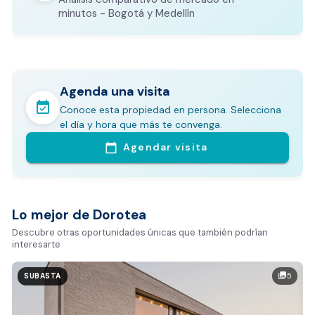
CALCULADORA DE GASTOS NOTARIALES
minutos - Bogotá y Medellín
Agenda una visita
event_available
Conoce esta propiedad en persona. Selecciona
En pocos minutos avalúa con este Análisis
el día y hora que más te convenga.
Comparativo de Mercado (inicialmente
Agendar visita
calendar_today
Bogotá y Medellín)
Análisis basado en datos reales:
Estimación del valor de la propiedad en el mercado
Lo mejor de Dorotea
Tiempo promedio de venta en la zona
Descubre otras oportunidades únicas que también podrían
interesarte
Rango de precios de arriendo en el sector
Valor exclusivo para clientes de Dorotea:
5
photo_library
SUBASTA
20.000 COP