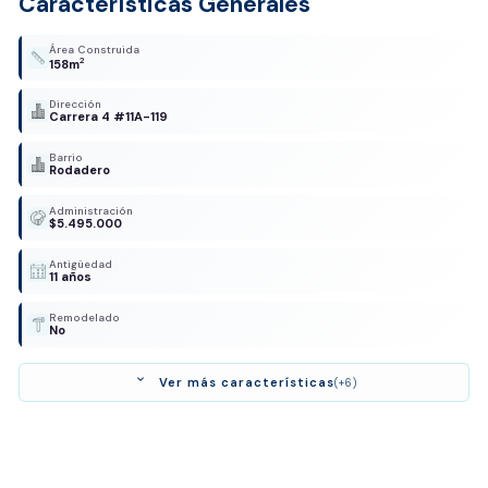
Características Generales
Área Construida
2
158m
Dirección
Carrera 4 #11A-119
Barrio
Rodadero
Administración
$5.495.000
Antigüedad
11 años
Remodelado
No
expand_more
Ver más características
(+6)