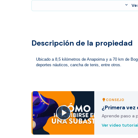
expand_more
Ve
Descripción de la propiedad
Ubicado a 8,5 kilómetros de Anapoima y a 70 km de Bogotá
deportes náuticos, cancha de tenis, entre otros.
CONSEJO
lightbulb
¿Primera vez 
Aprende paso a pa
Ver video tutoria