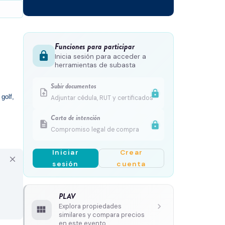
Funciones para participar
lock
Inicia sesión para acceder a
herramientas de subasta
Subir documentos
upload_file
lock
olf, 
Adjuntar cédula, RUT y certificados
Carta de intención
description
lock
Compromiso legal de compra
Iniciar
Crear
close
sesión
cuenta
PLAV
chevron_right
Explora propiedades
view_module
similares y compara precios
en este evento