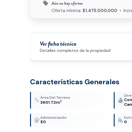
Aún no hay ofertas
local_offer
Oferta mínima:
$1.475.000.000
• Incr
Ver ficha técnica
Detalles completos de la propiedad
Características Generales
Dire
Área Del Terreno
Con
2
3601.72m
Cam
Administración
Estr
$0
0