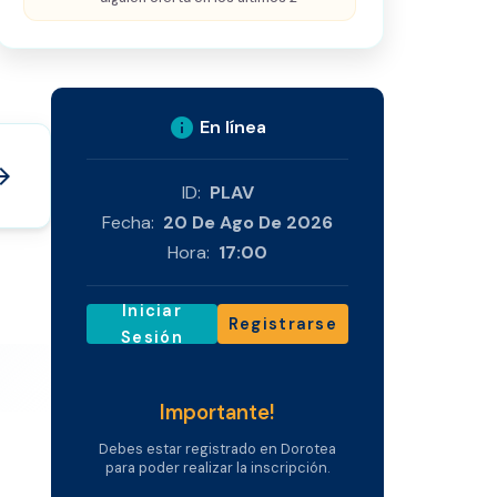
info
En línea
_forward
ID:
PLAV
Fecha:
20 De Ago De 2026
Hora:
17:00
Iniciar
Registrarse
Sesión
Importante!
Debes estar registrado en Dorotea
para poder realizar la inscripción.