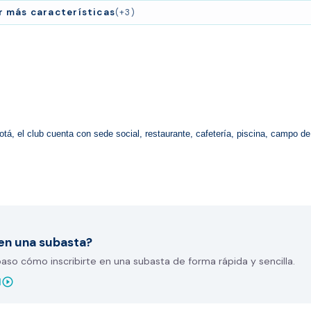
r más características
(+3)
, el club cuenta con sede social, restaurante, cafetería, piscina, campo de g
en una subasta?
so cómo inscribirte en una subasta de forma rápida y sencilla.
play_circle_outline
l