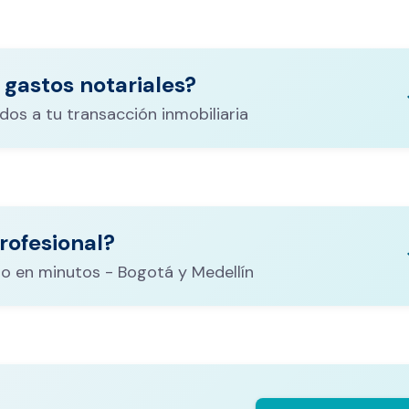
 gastos notariales?
keyboa
dos a tu transacción inmobiliaria
ituración,
costos
rofesional?
CALCULADORA DE GASTOS NOTARIALES
el
keyboa
o en minutos - Bogotá y Medellín