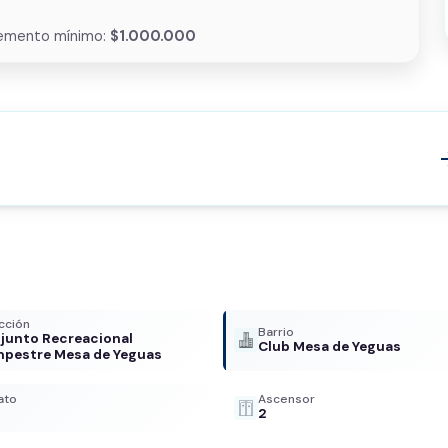
emento mínimo:
$1.000.000
arrow
cción
Barrio
junto Recreacional
Club Mesa de Yeguas
pestre Mesa de Yeguas
ato
Ascensor
2