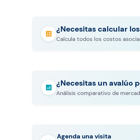
¿Necesitas calcular los
calculate
Calcula todos los costos asocia
Los gastos notariales incluyen escr
registro, avalúo bancario, y otros 
calculate
¿Necesitas un avalúo p
legales que varían según el valor d
analytics
inmueble.
Análisis comparativo de mercad
Agenda una visita