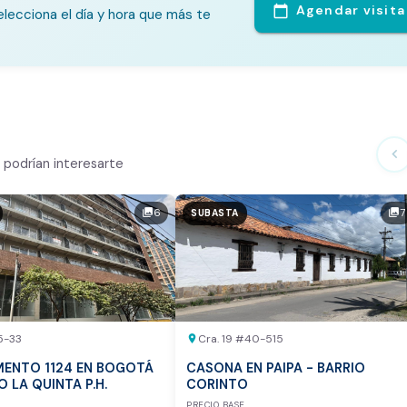
Agendar visita
calendar_today
lecciona el día y hora que más te
te Análisis
ialmente
chevron_left
podrían interesarte
n el mercado
6
7
photo_library
photo_library
SUBASTA
tor
otea:
Vista previa del reporte de avalúo
5-33
Cra. 19 #40-515
location_on
ENTO 1124 EN BOGOTÁ
CASONA EN PAIPA - BARRIO
IO LA QUINTA P.H.
CORINTO
E
PRECIO BASE