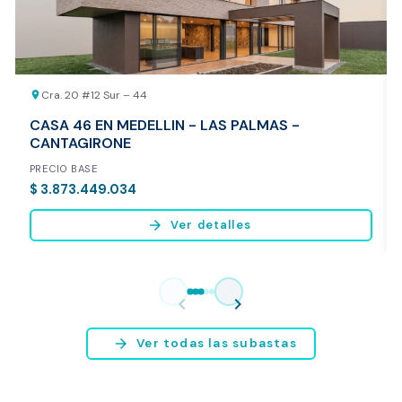
Cra. 20 #12 Sur – 44
location_on
CASA 46 EN MEDELLIN - LAS PALMAS -
CANTAGIRONE
PRECIO BASE
$ 3.873.449.034
arrow_forward
Ver detalles
Vista previa del reporte de avalúo
* Servicio disponible exclusivamente para inmuebles ubicados en
chevron_left
chevron_right
Bogotá y Medellín.
arrow_forward
Ver todas las subastas