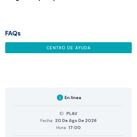
FAQs
CENTRO DE AYUDA
info
En línea
ID:
PLAV
Fecha:
20 De Ago De 2026
Hora:
17:00