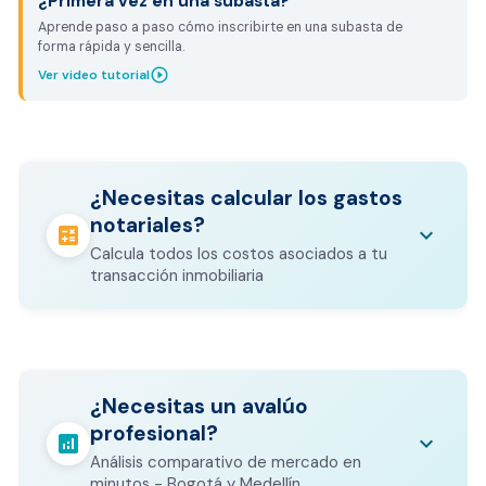
¿Primera vez en una subasta?
Aprende paso a paso cómo inscribirte en una subasta de
forma rápida y sencilla.
play_circle_outline
Ver video tutorial
¿Necesitas calcular los gastos
notariales?
calculate
keyboard_arrow_down
Calcula todos los costos asociados a tu
transacción inmobiliaria
Los gastos notariales incluyen
escrituración, registro, avalúo bancario, y
calculate
¿Necesitas un avalúo
otros costos legales que varían según el
profesional?
valor del inmueble.
analytics
keyboard_arrow_down
Análisis comparativo de mercado en
CALCULADORA DE GASTOS NOTARIALES
minutos - Bogotá y Medellín