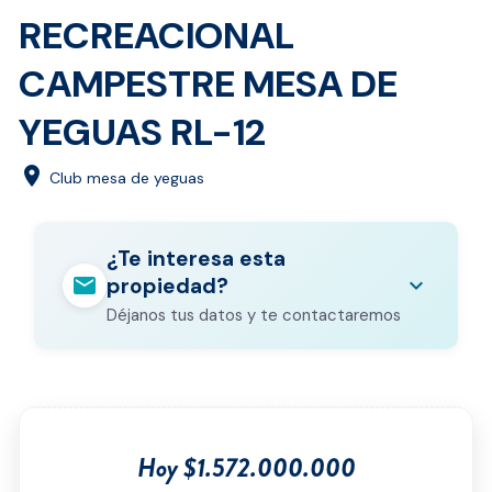
RECREACIONAL
CAMPESTRE MESA DE
YEGUAS RL-12
location_on
Club mesa de yeguas
¿Te interesa esta
mail
expand_more
propiedad?
Déjanos tus datos y te contactaremos
Nombre completo
*
Correo electrónico
*
Hoy $1.572.000.000
Teléfono
*