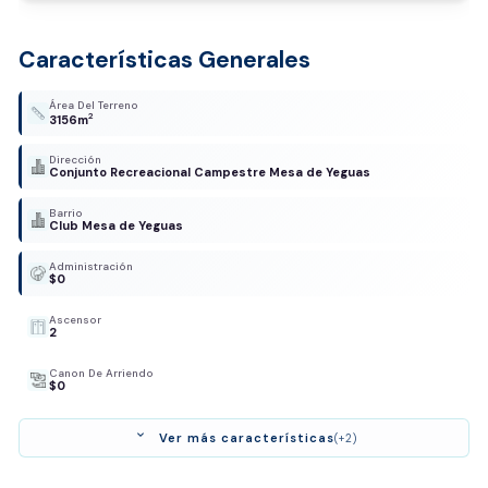
Características Generales
Área Del Terreno
2
3156m
Dirección
Conjunto Recreacional Campestre Mesa de Yeguas
Barrio
Club Mesa de Yeguas
Administración
$0
Ascensor
2
Canon De Arriendo
$0
expand_more
Ver más características
(+2)