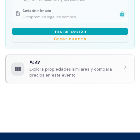
Carta de intención
description
lock
Compromiso legal de compra
Iniciar sesión
Crear cuenta
PLAV
chevron_right
view_module
Explora propiedades similares y compara
precios en este evento