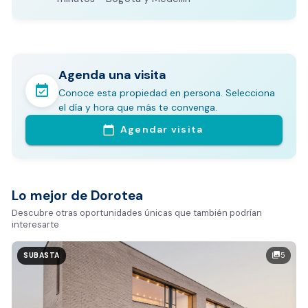
Agenda una visita
event_available
Conoce esta propiedad en persona. Selecciona
En pocos minutos avalúa con este Análisis
el día y hora que más te convenga.
Comparativo de Mercado (inicialmente
Agendar visita
calendar_today
Bogotá y Medellín)
Análisis basado en datos reales:
Estimación del valor de la propiedad en el mercado
Lo mejor de Dorotea
Tiempo promedio de venta en la zona
Descubre otras oportunidades únicas que también podrían
interesarte
Rango de precios de arriendo en el sector
Valor exclusivo para clientes de Dorotea:
5
photo_library
SUBASTA
20.000 COP
REALIZAR AVALÚO AHORA