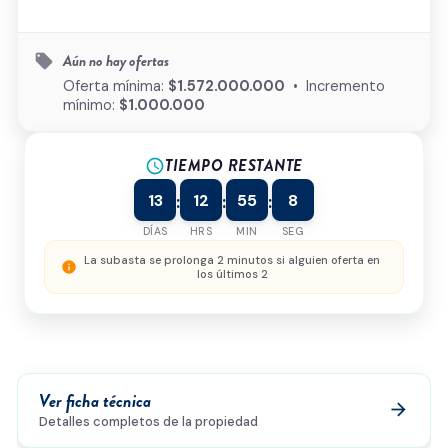
Ciudad
*
Aún no hay ofertas
local_offer
Oferta mínima:
$1.572.000.000
• Incremento
mínimo:
$1.000.000
Tipo de inmueble
*
TIEMPO RESTANTE
¿Cómo podemos ayudarte?
schedule
13
12
55
8
:
:
:
DÍAS
HRS
MIN
SEG
0/500
La subasta se prolonga 2 minutos si alguien oferta en
info
los últimos 2
Acepto la
política de privacidad
y el
tratamiento de
datos
*
Enviar solicitud
Ver ficha técnica
arrow_forward
Detalles completos de la propiedad