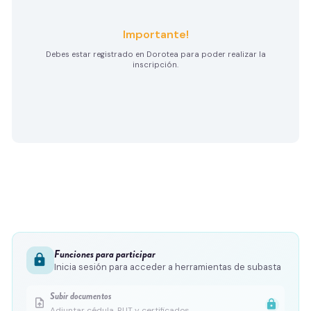
Importante!
Debes estar registrado en Dorotea para poder realizar la
inscripción.
Funciones para participar
lock
Inicia sesión para acceder a herramientas de subasta
Subir documentos
upload_file
lock
Adjuntar cédula, RUT y certificados