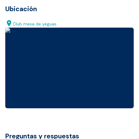
Ubicación
location_on
Club mesa de yeguas
Preguntas y respuestas