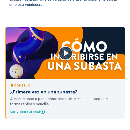
close
lightbulb
CONSEJO
¿Primera vez en una subasta?
Aprende paso a paso cómo inscribirte en una subasta de
forma rápida y sencilla.
play_circle_outline
Ver video tutorial