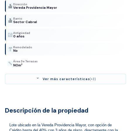
Dirección
Vereda Providencia Mayor
Barrio
Sector Cabral
Antigüedad
0 años
Remodelado
No
Área De Terrazas
2
NOm
expand_more
Ver más características
(+3)
Descripción de la propiedad
Lote ubicado en la Vereda Providencia Mayor, con opción de 
Crédito hasta del 40% con 3 años de plazo, directamente con la 