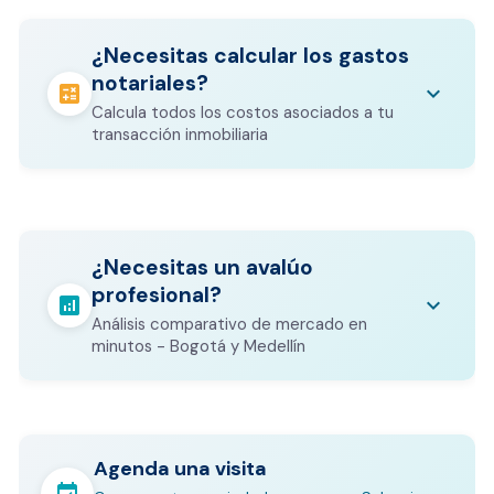
¿Necesitas calcular los gastos
notariales?
calculate
keyboard_arrow_down
Calcula todos los costos asociados a tu
transacción inmobiliaria
Los gastos notariales incluyen
escrituración, registro, avalúo bancario, y
calculate
¿Necesitas un avalúo
otros costos legales que varían según el
profesional?
valor del inmueble.
analytics
keyboard_arrow_down
Análisis comparativo de mercado en
CALCULADORA DE GASTOS NOTARIALES
minutos - Bogotá y Medellín
Agenda una visita