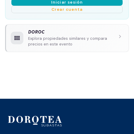
Iniciar sesión
Crear cuenta
DOROC
chevron_right
view_module
Explora propiedades similares y compara
precios en este evento