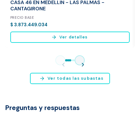
CASA 46 EN MEDELLIN - LAS PALMAS -
CANTAGIRONE
PRECIO BASE
$ 3.873.449.034
arrow_forward
Ver detalles
Vista previa del reporte de avalúo
* Servicio disponible exclusivamente para inmuebles ubicados en
chevron_left
chevron_right
Bogotá y Medellín.
arrow_forward
Ver todas las subastas
Preguntas y respuestas