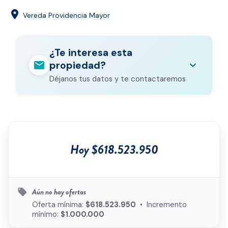
location_on
Vereda Providencia Mayor
¿Te interesa esta
mail
expand_more
propiedad?
Déjanos tus datos y te contactaremos
Nombre completo
*
Correo electrónico
*
Hoy $618.523.950
Teléfono
*
Ciudad
*
Aún no hay ofertas
local_offer
Oferta mínima:
$618.523.950
• Incremento
mínimo:
$1.000.000
Tipo de inmueble
*