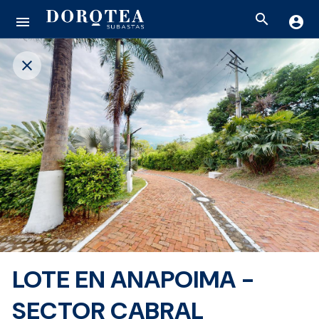
search
menu
account_circle
close
LOTE EN ANAPOIMA -
SECTOR CABRAL