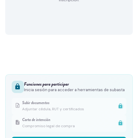
Funciones para participar
lock
Inicia sesión para acceder a herramientas de subasta
Subir documentos
upload_file
lock
Adjuntar cédula, RUT y certificados
Carta de intención
description
lock
Compromiso legal de compra