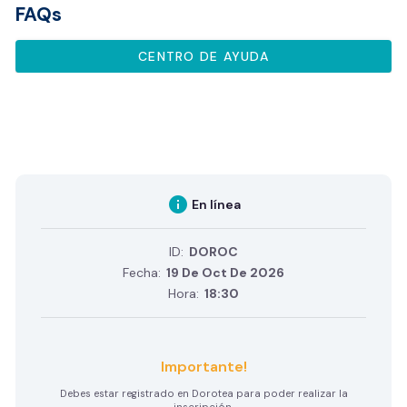
FAQs
CENTRO DE AYUDA
info
En línea
ID:
DOROC
Fecha:
19 De Oct De 2026
Hora:
18:30
Importante!
Debes estar registrado en Dorotea para poder realizar la
inscripción.