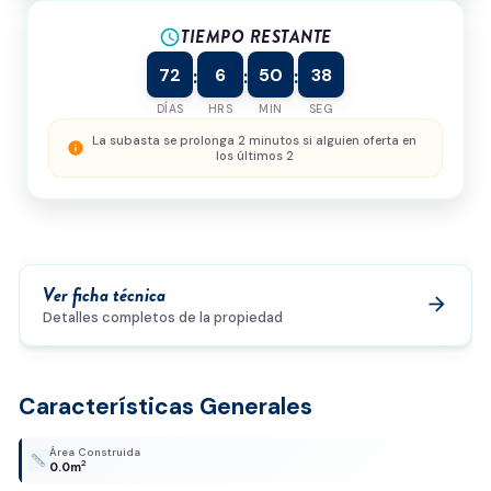
TIEMPO RESTANTE
¿Cómo podemos ayudarte?
schedule
72
6
50
38
:
:
:
DÍAS
HRS
MIN
SEG
0/500
La subasta se prolonga 2 minutos si alguien oferta en
info
los últimos 2
Acepto la
política de privacidad
y el
tratamiento de
datos
*
Enviar solicitud
Ver ficha técnica
arrow_forward
Detalles completos de la propiedad
Características Generales
Área Construida
2
0.0m