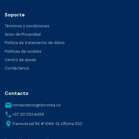
Soporte
Términos y condiciones
Aviso de Privacidad
Política de tratamiento de datos
Políticas de cookies
Centro de ayuda
Contáctanos
Contacto
email
contactanos@dorotea.co
phone
+57 321 253 6458
location_on
Transversal 56 # 106A-13, Oficina 502