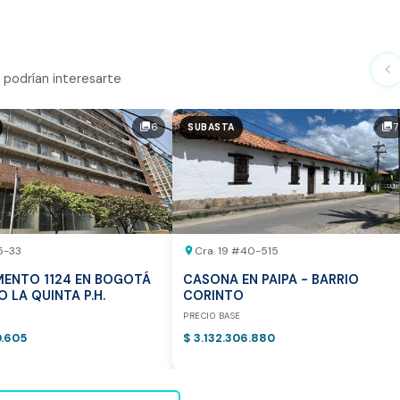
ialmente
chevron_left
podrían interesarte
n el mercado
6
7
photo_library
photo_library
SUBASTA
tor
otea:
Vista previa del reporte de avalúo
5-33
Cra. 19 #40-515
location_on
ENTO 1124 EN BOGOTÁ
CASONA EN PAIPA - BARRIO
IO LA QUINTA P.H.
CORINTO
E
PRECIO BASE
0.605
$ 3.132.306.880
vamente para inmuebles ubicados en Bogotá y Medellín.