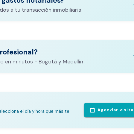
 gastos notariales?
keyboa
dos a tu transacción inmobiliaria
ituración,
costos
rofesional?
CALCULADORA DE GASTOS NOTARIALES
el
keyboa
o en minutos - Bogotá y Medellín
Agendar visita
calendar_today
lecciona el día y hora que más te
te Análisis