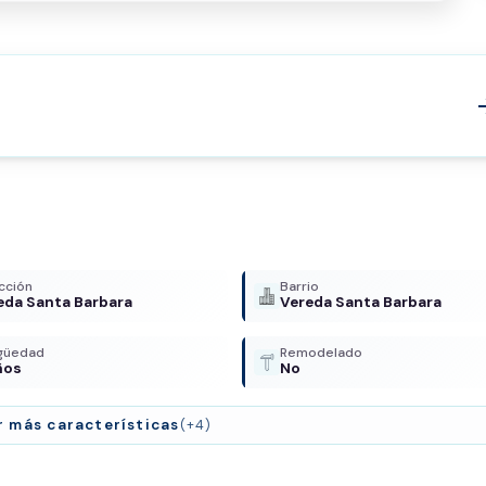
arrow
cción
Barrio
eda Santa Barbara
Vereda Santa Barbara
igüedad
Remodelado
ños
No
r más características
(+4)