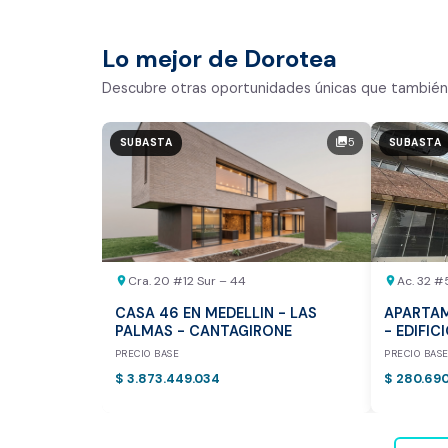
Comparativo de Mercado (inic
Bogotá y Medellín)
Lo mejor de Dorotea
Análisis basado en datos reales:
Descubre otras oportunidades únicas que también 
Estimación del valor de la propiedad e
5
photo_library
SUBASTA
SUBASTA
Tiempo promedio de venta en la zona
Rango de precios de arriendo en el sec
Valor exclusivo para clientes de Dor
20.000 COP
Cra. 20 #12 Sur – 44
Ac. 32 #
location_on
location_on
REALIZAR AVALÚO AHORA
CASA 46 EN MEDELLIN - LAS
APARTAM
PALMAS - CANTAGIRONE
- EDIFIC
PRECIO BASE
PRECIO BAS
$ 3.873.449.034
$ 280.69
* Servicio disponible exclusi