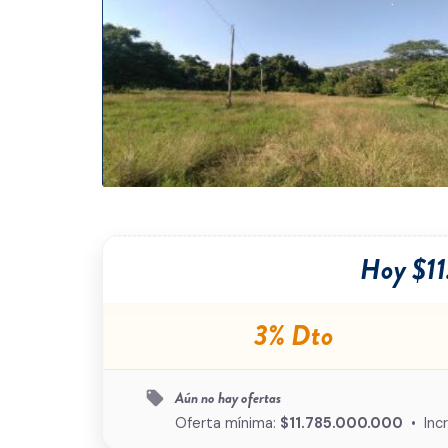
Hoy $1
3% Dto
Aún no hay ofertas
local_offer
Oferta mínima:
$11.785.000.000
• Inc