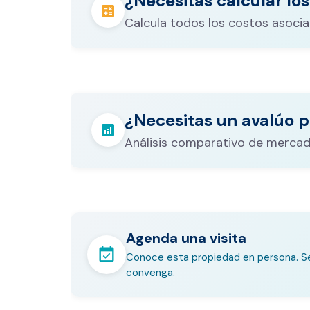
¿Necesitas calcular los
calculate
Calcula todos los costos asocia
Los gastos notariales incluyen escr
registro, avalúo bancario, y otros 
calculate
¿Necesitas un avalúo p
legales que varían según el valor d
analytics
inmueble.
Análisis comparativo de mercad
Agenda una visita
event_available
Conoce esta propiedad en persona. Se
convenga.
En pocos minutos avalúa con es