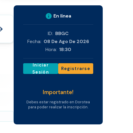
info
En línea
_forward
ID:
BBGC
Fecha:
08 De Ago De 2026
Hora:
18:30
Iniciar
Registrarse
Sesión
Importante!
Debes estar registrado en Dorotea
para poder realizar la inscripción.