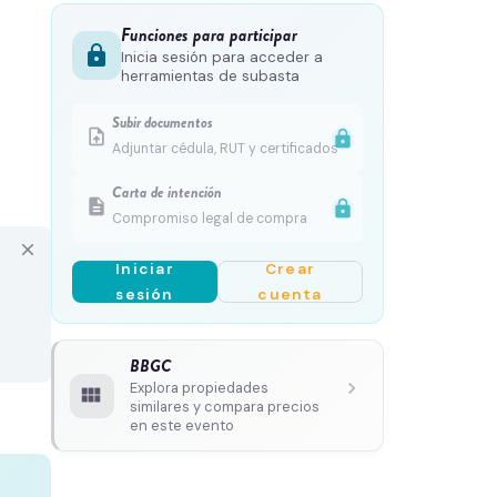
Funciones para participar
lock
Inicia sesión para acceder a
herramientas de subasta
Subir documentos
upload_file
lock
Adjuntar cédula, RUT y certificados
Carta de intención
description
lock
Compromiso legal de compra
close
Iniciar
Crear
sesión
cuenta
BBGC
chevron_right
Explora propiedades
view_module
similares y compara precios
en este evento