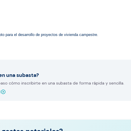
pto para el desarrollo de proyectos de vivienda campestre.
en una subasta?
so cómo inscribirte en una subasta de forma rápida y sencilla.
play_circle_outline
l