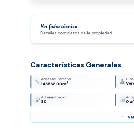
Ver ficha técnica
Detalles completos de la propiedad
Características Generales
Área Del Terreno
Dire
2
Ver
143538.00m
Administración
Ant
$0
0 a
expand_more
Ve