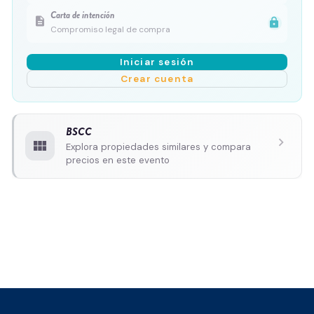
Carta de intención
description
lock
Compromiso legal de compra
Iniciar sesión
Crear cuenta
BSCC
chevron_right
view_module
Explora propiedades similares y compara
precios en este evento