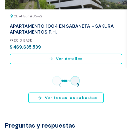
Cl. 74 Sur #35-72
location_on
APARTAMENTO 1004 EN SABANETA - SAKURA
APARTAMENTOS P.H.
PRECIO BASE
$ 469.635.539
arrow_forward
Ver detalles
Vista previa del reporte de avalúo
* Servicio disponible exclusivamente para inmuebles ubicados en
chevron_left
chevron_right
Bogotá y Medellín.
arrow_forward
Ver todas las subastas
Preguntas y respuestas