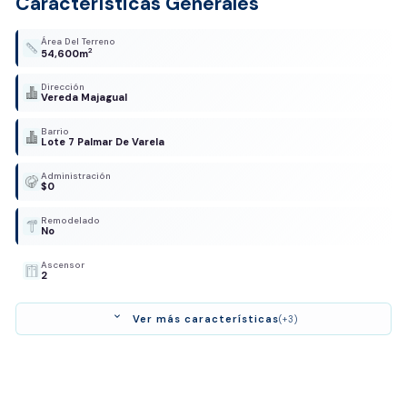
Características Generales
Área Del Terreno
2
54,600m
Dirección
Vereda Majagual
Barrio
Lote 7 Palmar De Varela
Administración
$0
Remodelado
No
Ascensor
2
expand_more
Ver más características
(+3)