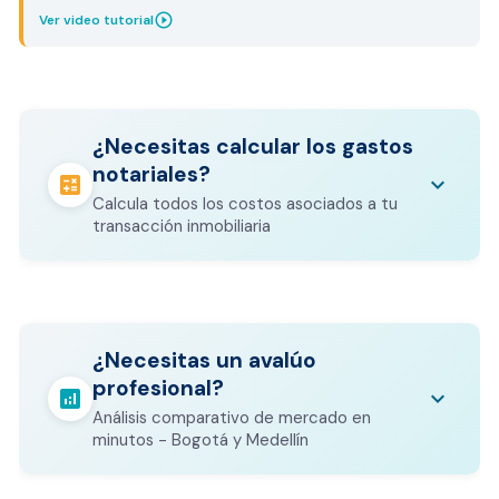
play_circle_outline
Ver video tutorial
¿Necesitas calcular los gastos
notariales?
calculate
keyboard_arrow_down
Calcula todos los costos asociados a tu
transacción inmobiliaria
Los gastos notariales incluyen
escrituración, registro, avalúo bancario, y
calculate
¿Necesitas un avalúo
otros costos legales que varían según el
profesional?
valor del inmueble.
analytics
keyboard_arrow_down
Análisis comparativo de mercado en
CALCULADORA DE GASTOS NOTARIALES
minutos - Bogotá y Medellín