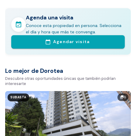
Agenda una visita
event_available
Conoce esta propiedad en persona. Selecciona
En pocos minutos avalúa con este Análisis
el día y hora que más te convenga.
Comparativo de Mercado (inicialmente
Agendar visita
calendar_today
Bogotá y Medellín)
Análisis basado en datos reales:
Estimación del valor de la propiedad en el mercado
Lo mejor de Dorotea
Tiempo promedio de venta en la zona
Descubre otras oportunidades únicas que también podrían
interesarte
Rango de precios de arriendo en el sector
Valor exclusivo para clientes de Dorotea:
8
photo_library
SUBASTA
20.000 COP
REALIZAR AVALÚO AHORA