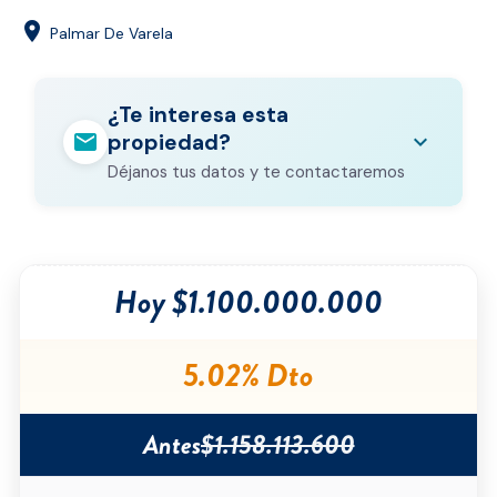
location_on
Palmar De Varela
¿Te interesa esta
mail
expand_more
propiedad?
Déjanos tus datos y te contactaremos
Nombre completo
*
Hoy $1.100.000.000
Correo electrónico
*
Teléfono
*
5.02% Dto
Ciudad
*
Antes
$1.158.113.600
Tipo de inmueble
*