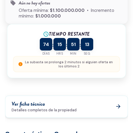
Aún no hay ofertas
local_offer
¿Cómo podemos ayudarte?
Oferta mínima:
$1.100.000.000
• Incremento
mínimo:
$1.000.000
TIEMPO RESTANTE
schedule
0/500
74
15
51
13
:
:
:
Acepto la
política de privacidad
y el
tratamiento de
datos
*
DÍAS
HRS
MIN
SEG
Enviar solicitud
La subasta se prolonga 2 minutos si alguien oferta en
info
los últimos 2
Ver ficha técnica
arrow_forward
Detalles completos de la propiedad